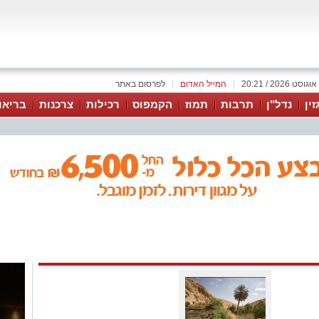
|
המייל האדום
|
לפרסום באתר
זין
נדל"ן
תרבות
תמוז
הקמפוס
רכילות
צרכנות
בריאו