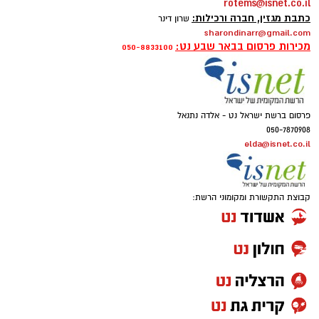
rotems@isnet.co.il
כתבת מגזין, חברה ורכילות:
שרון דינר
sharondinarr@gmail.com
מכירות פרסום בבאר שבע נט:
050-8833100
פרסום ברשת ישראל נט - אלדה נתנאל
050-7870908
elda@isnet.co.il
קבוצת התקשורת ומקומוני הרשת: