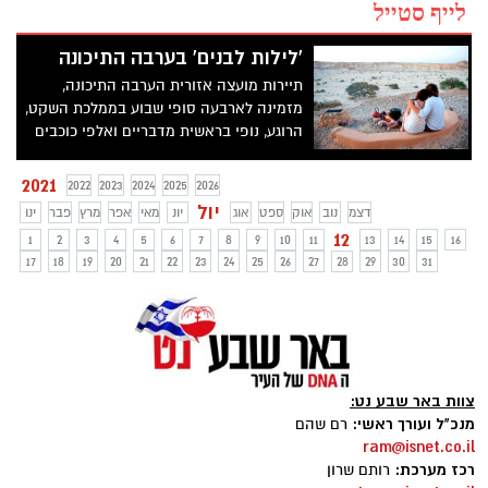
לייף סטייל
'לילות לבנים' בערבה התיכונה
תיירות מועצה אזורית הערבה התיכונה,
מזמינה לארבעה סופי שבוע בממלכת השקט,
הרוגע, נופי בראשית מדבריים ואלפי כוכבים
הפרושים בשמים הרחבים והנקיים. בין
הפעילויות: תצפיות כוכבים, פעילות מדברית,
2021
2022
2023
2024
2025
2026
שירה מסביב למדורה, הרצאות רום שמיים,
יול
דצמ
נוב
אוק
ספט
אוג
יונ
מאי
אפר
מרץ
פבר
ינו
פעילות לילדים ועוד.
12
1
2
3
4
5
6
7
8
9
10
11
13
14
15
16
17
18
19
20
21
22
23
24
25
26
27
28
29
30
31
צוות באר שבע נט:
מנכ"ל ועורך ראשי:
רם שהם
ram@isnet.co.il
רכז מערכת:
רותם שרון