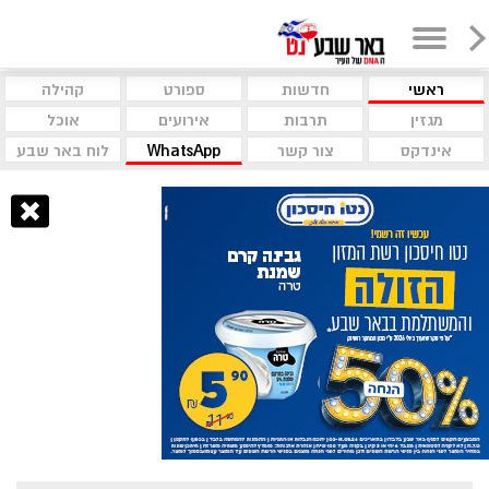
ראשי
חדשות
ספורט
קהילה
מגזין
תרבות
אירועים
אוכל
אינדקס
צור קשר
WhatsApp
לוח באר שבע