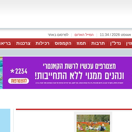
|
המייל האדום
|
לפרסום באתר
זין
נדל"ן
תרבות
תמוז
הקמפוס
רכילות
צרכנות
בריאו