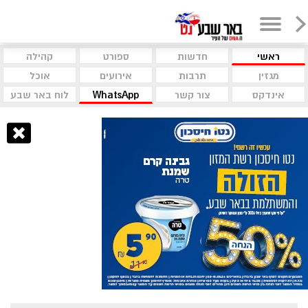
ראשי
חדשות
ספורט
קהילה
מגזין
תרבות
אירועים
אוכל
אינדקס
צור קשר
WhatsApp
לוח באר שבע