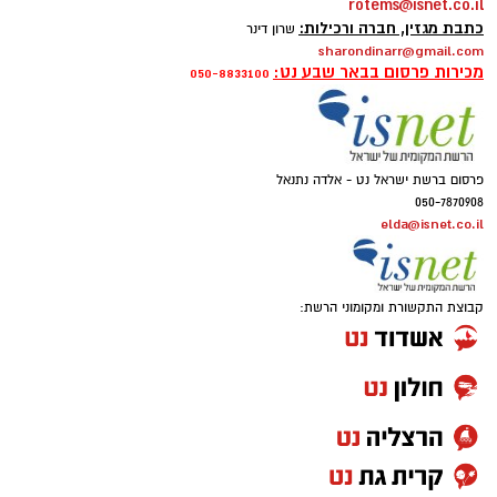
rotems@isnet.co.il
כתבת מגזין, חברה ורכילות:
שרון דינר
sharondinarr@gmail.com
מכירות פרסום בבאר שבע נט:
050-8833100
פרסום ברשת ישראל נט - אלדה נתנאל
050-7870908
elda@isnet.co.il
קבוצת התקשורת ומקומוני הרשת: