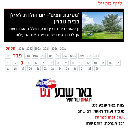
לייף סטייל
"מסיבת עצים"- יום הולדת לאילן
בבית גוברין
גן לאומי בית גוברין נודע בשלל המערות שבו,
אך לכבוד ט"ו בשבט נייחד את הפעילות
לעצים דווקא. בגן הלאומי צומחים עצי חרוב
גדולים ומרשימים, עצי שקד המקשטים אותו
2020
2021
2022
2023
2024
2025
2026
(במיוחד בעונת פריחת השקדיות), עצי תאנה
פבר
דצמ
נוב
אוק
ספט
אוג
יול
יונ
מאי
אפר
מרץ
ינו
שדווקא בחורף עומדים ערומים ובכל זאת
3
1
2
4
5
6
7
8
9
10
11
12
13
14
15
16
צמיחתם מתוך הכוכים והמערות מרשימה, עצי
17
18
19
20
21
22
23
24
25
26
27
28
29
רימון, עצי אלה, ועוד.
צוות באר שבע נט:
מנכ"ל ועורך ראשי:
רם שהם
ram@isnet.co.il
רכז מערכת:
רותם שרון