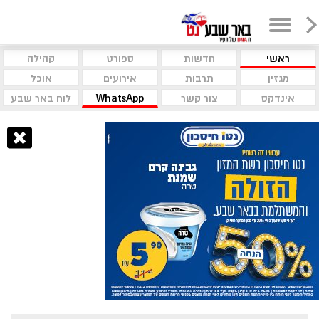
ראשי
חדשות
ספורט
קהילה
מגזין
תרבות
אירועים
אוכל
אינדקס
צור קשר
WhatsApp
לוח באר שבע