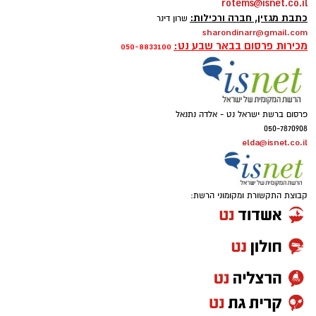
rotems@isnet.co.il
כתבת מגזין, חברה ורכילות:
שרון דינר
sharondinarr@gmail.com
מכירות פרסום בבאר שבע נט:
050-8833100
פרסום ברשת ישראל נט - אלדה נתנאל
050-7870908
elda@isnet.co.il
קבוצת התקשורת ומקומוני הרשת: