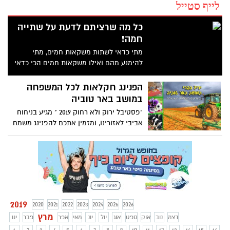
לייף סטייל
כל מה שרציתם לדעת על שתייה
חמה!
מתי כדאי לשתות משקאות חמים, מתי
להימנע מהם ואילו משקאות חמים הכי כדאי
לשתות?
הפנינג חקלאות לכל המשפחה
במושב באר טוביה
"פסטיבל ירוק ולא רחוק 2019 " מגיע בניחוח
אביבי לאזורינו, ומזמין אתכם להפנינג משמח
במיוחד, מדובר במפגש מגבש וחווייתי בטבע,
הכולל מגוון פעילויות לילדים ומבוגרים, דוכני
מזון, סדנאות ועוד.
2019
2020
2021
2022
2023
2024
2025
2026
מרץ
דצמ
נוב
אוק
ספט
אוג
יול
יונ
מאי
אפר
פבר
ינו