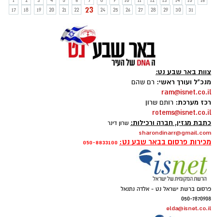
1
2
3
4
5
6
7
8
9
10
11
12
13
14
15
16
23
17
18
19
20
21
22
24
25
26
27
28
29
30
31
צוות באר שבע נט:
מנכ"ל ועורך ראשי:
רם שהם
ram@isnet.co.il
רכז מערכת:
רותם שרון
rotems@isnet.co.il
כתבת מגזין, חברה ורכילות:
שרון דינר
sharondinarr@gmail.com
מכירות פרסום בבאר שבע נט:
050-8833100
פרסום ברשת ישראל נט - אלדה נתנאל
050-7870908
elda@isnet.co.il