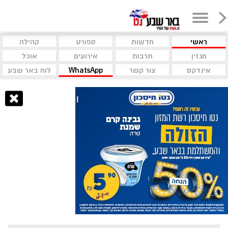
ראשי
חדשות
ספורט
קהילה
מגזין
תרבות
אירועים
אוכל
אינדקס
צור קשר
WhatsApp
לוח באר שבע