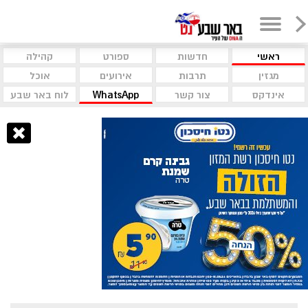
ראשי
חדשות
ספורט
קהילה
מגזין
תרבות
אירועים
אוכל
אינדקס
צור קשר
WhatsApp
לוח באר שבע