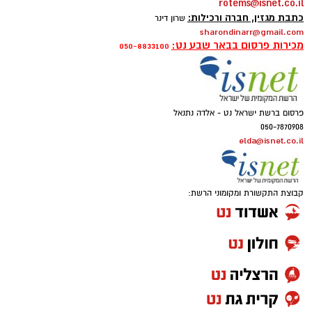
rotems@isnet.co.il
כתבת מגזין, חברה ורכילות:
שרון דינר
sharondinarr@gmail.com
מכירות פרסום בבאר שבע נט:
050-8833100
פרסום ברשת ישראל נט - אלדה נתנאל
050-7870908
elda@isnet.co.il
קבוצת התקשורת ומקומוני הרשת: