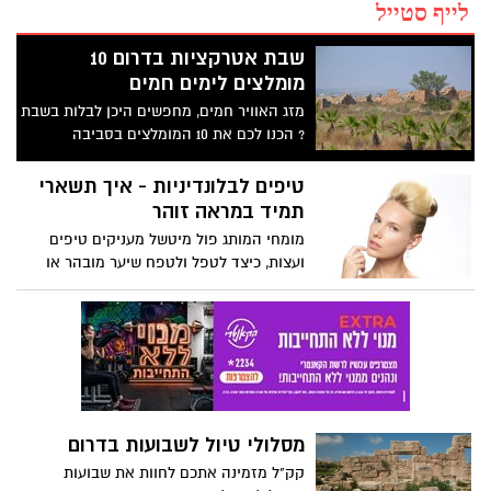
לייף סטייל
שבת אטרקציות בדרום 10
מומלצים לימים חמים
מזג האוויר חמים, מחפשים היכן לבלות בשבת
? הכנו לכם את 10 המומלצים בסביבה
הקרובה , לכם נשאר רק לבחור.
טיפים לבלונדיניות - איך תשארי
תמיד במראה זוהר
מומחי המותג פול מיטשל מעניקים טיפים
ועצות, כיצד לטפל ולטפח שיער מובהר או
צבוע בלונד, לשמירה על שיער בריא, זוהר
ובוהק.
מסלולי טיול לשבועות בדרום
קק"ל מזמינה אתכם לחוות את שבועות