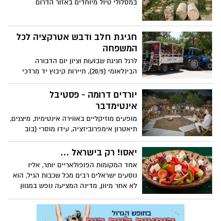
במסלולי טיול מיוחדים באזור הדרום
חגיגת חלב ודבש אטרקציה לכל
המשפחה
לרגל חגיגת שבועות וציון יום הדבורה
הבינלאומי (20/5), תיירות קיבוץ יד מרדכי
מזמינים את המבקרים לפעילות נוטפת דבש.
יורדים דרומה - פסטיבל
אינטימדבר
מופעים מוזיקליים באווירה אינטימית, מיצגים,
תיאטרון אימפרוביזציה, עידו מוסרי (בוב
ספוג) וחברים במופע לילדים, סיורים לכל
המשפחה עם 'נתי הנבטי' ו'בוזי הביזנטי'
יאסו! רק בישראל ...
סדנאות אמן, מעגל מתופפים ועוד...
אחד המקומות הפופולאריים יותר, אליו
נוסעים ישראלים רבים מכל שכבות הגיל, הוא
לא אחר מיוון, מדינה המציעה נופש במגוון
נרחב של סגנונות, החל משהייה בעיר תוססת,
דרך רביצה באיים תכולים ועד משחקי קלפים
בקזינו השוכן בעיר לוטראקי. אין ספק כי כל