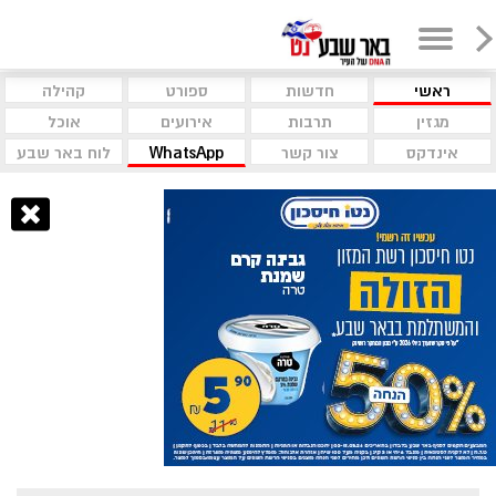
ראשי
חדשות
ספורט
קהילה
מגזין
תרבות
אירועים
אוכל
אינדקס
צור קשר
WhatsApp
לוח באר שבע