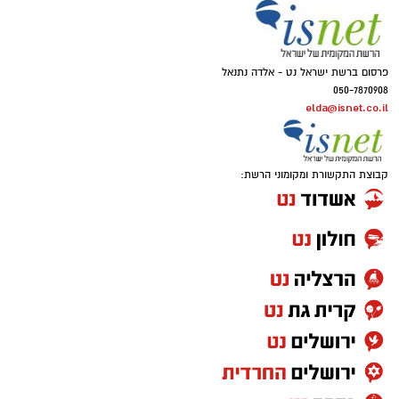
פרסום ברשת ישראל נט - אלדה נתנאל
050-7870908
elda@isnet.co.il
קבוצת התקשורת ומקומוני הרשת: