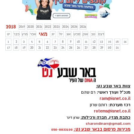
אדם בוחר לעצמו את הנופש המועדף ויש את
מי שמשכילים לשלב בין האופציות המגוונות
אותן מציעה יוון לתייר בין אם באמצעות טיול
ג'יפים ביוון ובין אם באמצעות שייט בין חופי
2018
2019
2020
2021
2022
2023
2024
2025
2026
יוון.
מאי
דצמ
נוב
אוק
ספט
אוג
יול
יונ
אפר
מרץ
פבר
ינו
1
2
3
4
5
6
7
8
9
10
11
12
13
14
15
16
17
18
19
20
21
22
23
24
25
26
27
28
29
30
31
צוות באר שבע נט:
מנכ"ל ועורך ראשי:
רם שהם
ram@isnet.co.il
רכז מערכת:
רותם שרון
rotems@isnet.co.il
כתבת מגזין, חברה ורכילות:
שרון דינר
sharondinarr@gmail.com
מכירות פרסום בבאר שבע נט:
050-8833100