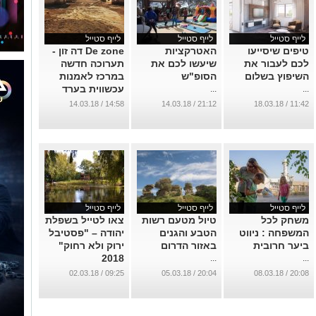
לייף סטייל
לייף סטייל
לייף סטייל
טיפים שיסייעו
האטרקציות
De zone דה זון -
לכם לעבור את
שיעשו לכם את
תערוכה חדשה
השיפוץ בשלום
הסופ"ש
במרכז לאמנות
עכשווית בערד
...
...
...
14:58 / 14.03.18
21:12 / 14.03.18
11:42 / 18.03.18
לייף סטייל
לייף סטייל
לייף סטייל
משחק לכל
טיול מטעם רשות
צאו לטייל בשפלת
המשפחה : ניווט
הטבע והגנים
יהודה – "פסטיבל
ביער חרובית
באזור הדרום
ירוק ולא רחוק"
2018
...
...
...
09:25 / 02.03.18
20:04 / 05.03.18
20:08 / 08.03.18