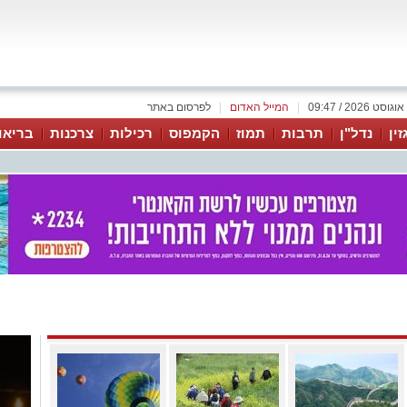
|
המייל האדום
|
לפרסום באתר
זין
נדל"ן
תרבות
תמוז
הקמפוס
רכילות
צרכנות
בריאו