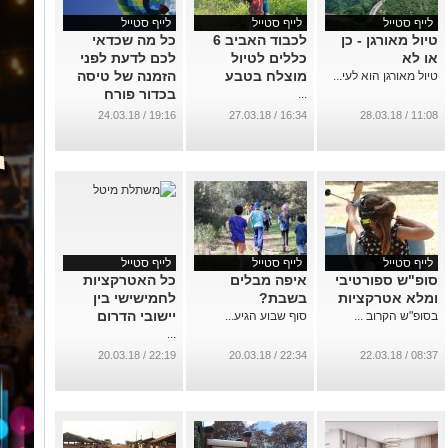
לייף סטייל
לייף סטייל
לייף סטייל
טיול מאורגן - כן
לכבוד האביב 6
כל מה שכדאי
או לא
כללים לטיול
לכם לדעת לפני
מוצלח בטבע
הזמנה של טיסה
טיול מאורגן הוא לעי...
בכדור פורח
...
...
19:16 / 24.03.18
16:34 / 27.03.18
11:08 / 28.03.18
לייף סטייל
לייף סטייל
לייף סטייל
סופ"ש ספורטיבי
איפה מבלים
כל האטרקציות
ומלא אטרקציות
בשבת?
לחמישישי בין
יישובי הדרום
בסופ"ש הקרוב ...
סוף שבוע הגיע...
...
22:19 / 20.03.18
22:34 / 20.03.18
08:37 / 22.03.18