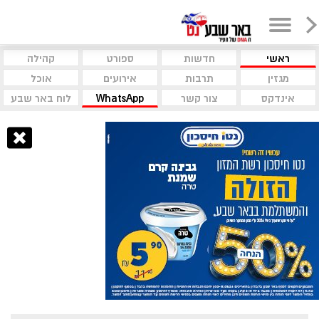
ראשי
חדשות
ספורט
קהילה
מגזין
תרבות
אירועים
אוכל
אינדקס
צור קשר
WhatsApp
לוח באר שבע