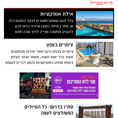
לייף סטייל
אילת אטרקציות
בכל פעם שאתם חושבים לבקר במקום כזה
או אחר באילת, כמובן שיהיה כדאי לכם
להעניק מחשבה שנייה לדרך שבה אתם
הולכים לחוות את הטיול שלכם, שכן רק כך
אתם תוכלו ליהנות בצורה בלתי רגילה ממה
צימרים בצפון
שאתם בוחרים לעשות וזה ישנה לחלוטין את
צימרים בצפון הינם אתרי אירוח מבוקשים
החוויה שלכם במהלך השהות שלכם בעיר.
מאוד בכל ימות השנה, מאחר ואזור הצפון
באמת שופט באטרקציות והמון דברים לעשות
כזוג, כמשפחה או כקבוצה
סתיו בדרום- כל הטיולים
המומלצים לעונה