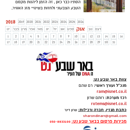
הסתיו כבר כאן , זה הזמן ליהנות מקסם
הטבע הצבעוני ולחזות בשינויי מזג האוויר,
לפניכם מספר מקומות מומלצים לבילויי
בטבע, שהכי מתאימים לעונה
2018
2019
2020
2021
2022
2023
2024
2025
2026
אוק
דצמ
נוב
ספט
אוג
יול
יונ
מאי
אפר
מרץ
פבר
ינו
1
2
3
4
5
6
7
8
9
10
11
12
13
14
15
16
17
18
19
20
21
22
23
24
25
26
27
28
29
30
31
צוות באר שבע נט:
מנכ"ל ועורך ראשי:
רם שהם
ram@isnet.co.il
רכז מערכת:
רותם שרון
rotems@isnet.co.il
כתבת מגזין, חברה ורכילות:
שרון דינר
sharondinarr@gmail.com
מכירות פרסום בבאר שבע נט:
050-8833100