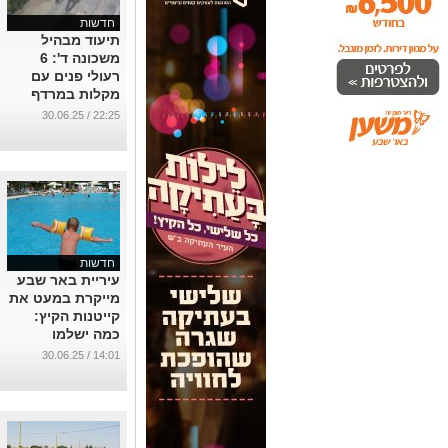
חדשות
תיעוד מבהיל
משכונה ד': 6
רעולי פנים עם
מקלות במרדף
אחר עובר אורח
22:25 / 30.06.25
...
חדשות
עיריית באר שבע
מייקרת במעט את
קייטנות הקיץ:
כמה ישלמו
ההורים?
14:01 / 30.06.25
...