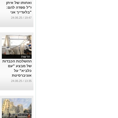
ואחותו של איתן
ז"ל ספדה להם:
"בלעדייך אני
כלום"
19:47 / 24.06.25
...
חדשות
ההשלכות הכבדות
של מבצע "עם
כלביא" על
אוניברסיטת
בן-גוריון נחשפות
13:35 / 24.06.25
...