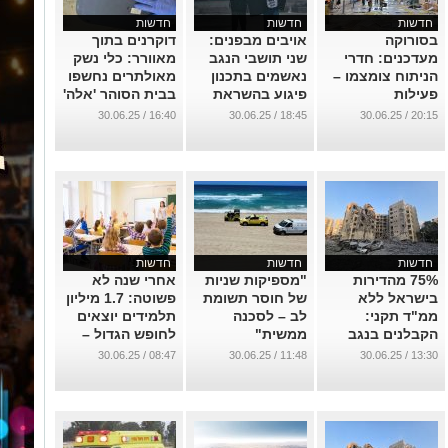
חדשות
חדשות
חדשות
בסורוקה
אויבים מבפנים:
דוקרנים בתוך
מעדכנים: חדרי
שני תושבי הנגב
מאוורר: כלי נשק
הניתוח צומצמו –
נאשמים בתכנון
מאולתרים נחשפו
פעילות
פיגוע בהשראת
בבית הסוהר 'אלה'
אמבולטורית חזרה
דאע"ש
(תיעוד)
16:40 / 30.06.25
18:45 / 30.06.25
20:15 / 30.06.25
לשגרה
...
...
...
חדשות
חדשות
חדשות
75% מהדירות
"מספיקות שניות
אחרי שנה לא
בישראל ללא
של חוסר תשומת
פשוטה: 1.7 מיליון
ממ"ד תקני:
לב – לסכנה
תלמידים יוצאים
הקבלנים בנגב
ממשית"
לחופש הגדול –
דורשים פתרונות
מחר ייפתחו
...
08:47 / 30.06.25
11:48 / 30.06.25
13:30 / 30.06.25
מסגרות הקיץ
...
...