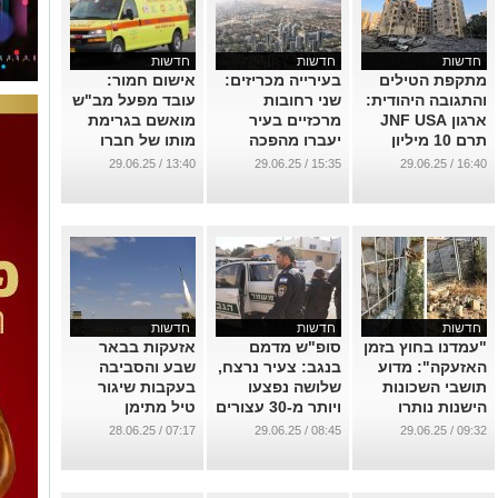
חדשות
חדשות
חדשות
מתקפת הטילים
בעירייה מכריזים:
אישום חמור:
והתגובה היהודית:
שני רחובות
עובד מפעל מב"ש
ארגון JNF USA
מרכזיים בעיר
מואשם בגרימת
תרם 10 מיליון
יעברו מהפכה
מותו של חברו
ש"ח לבאר שבע
עצומה
לעבודה
13:40 / 29.06.25
15:35 / 29.06.25
16:40 / 29.06.25
...
...
...
חדשות
חדשות
חדשות
"עמדנו בחוץ בזמן
סופ"ש מדמם
אזעקות בבאר
האזעקה": מדוע
בנגב: צעיר נרצח,
שבע והסביבה
תושבי השכונות
שלושה נפצעו
בעקבות שיגור
הישנות נותרו
ויותר מ-30 עצורים
טיל מתימן
מחוץ למקלטים?
בפשיטה
...
07:17 / 28.06.25
08:45 / 29.06.25
09:32 / 29.06.25
משטרתית
...
...