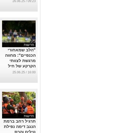
ברכב שהורד
09:23 / 26.06.25
מהכביש
...
חדשות
"הלב שמאחורי
הכנפיים": מחווה
מרגשת לצוותי
הקרקע של חיל
האוויר בדרום
16:00 / 25.06.25
...
חדשות
תרגיל רחב ברמת
הנגב דימה נפילת
טילים והרס