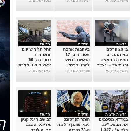
על פעילותם בזמן
באמצעי לחימה
...
16:56 / 25.06.25
17:07 / 25.06.25
18:00 / 25.06.25
המבצע
...
...
חדשות
חדשות
חדשות
בן 20 פרסם
בעקבות אהבה
החל הליך שיקום
באינסטגרם
אסורה: בן 17
התשתיות
תמיכה בחמאס
הואשם בסיוע
בסורוקה; 50
ובג'יהאד – ונעצר
להרג ובניסיון
נפגעים פונו מזירת
בנגב
לטשטש ראיות
הנפילה אמש
12:30 / 25.06.25
13:00 / 25.06.25
14:25 / 25.06.25
...
...
...
חדשות ארציות
חדשות
חדשות
במד"א מסכמים
הותר לפרסום:
לב שבור על קניון
את מבצע "עם
נעמי שאנן ז"ל בת
עזריאלי הנגב:
כלביא" - 1,347
ה-73 נהרגה
מחווה לזכר