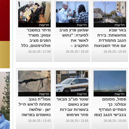
חדשות
חדשות
חדשות
באר שבע
שמעון פרץ מגיב
מיתר במשבר
מתעשתת: בירת
לסערה: "נחוש
עמוק: משרד
הנגב מתמודדת
לאשר את
הפנים מציב
עם אחד השבועות
התקציב –
אולטימטום, כלל
הקשים בתולדותיה
התקופה הזו
חברי המועצה על
17:00 / 26.06.25
18:30 / 26.06.25
18:45 / 26.06.25
קריטית לעתיד
הכוונת
...
מיתר"
...
...
חדשות
חדשות
חדשות
פסול, מסומם
שוטר מג"ב מבאר
אמל"ח נגנב
ונמלט: כך
שבע נאשם
מתחת לראש חייל
הסתיים המרדף
בעשרות עבירות
ישן - שלושה
בכבישי הנגב (צפו
סחר ושימוש
נאשמים בפרשה
בתיעוד)
בסמים – כולל מול
ביטחונית חמורה
13:43 / 26.06.25
13:55 / 26.06.25
15:00 / 26.06.25
חיילים
...
...