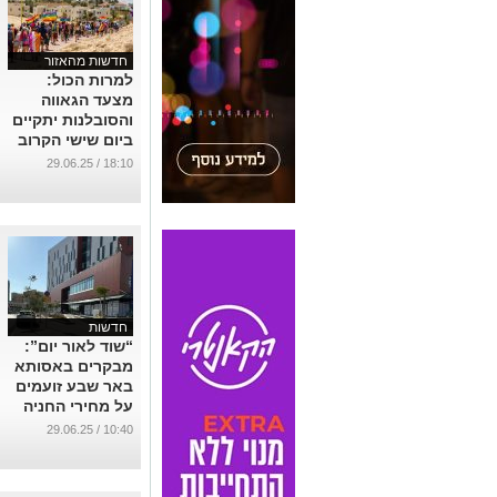
חדשות מהאזור
למרות הכול:
מצעד הגאווה
והסובלנות יתקיים
ביום שישי הקרוב
במצפה רמון
18:10 / 29.06.25
...
חדשות
“שוד לאור יום”:
מבקרים באסותא
באר שבע זועמים
על מחירי החניה
...
10:40 / 29.06.25