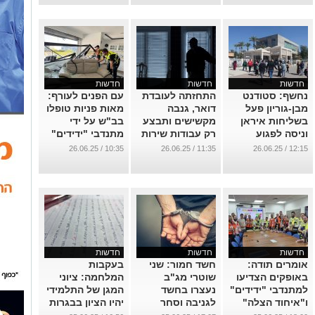
...
חדשות
חדשות
חדשות
נחשף: סטודנט
התחזתה לעובדת
עם הפנים לעורף:
מבן-גוריון פעל
דואר, גנבה
מאות פניות טופלו
בשליחות איראן
מקשישים ותבצע
בב"ש על ידי
וניסה לפגוע
רק עבודות שירות
מתנדבי "ידידים"
ביעדים בב"ש
במהלך הלחימה
...
10:35 / 26.06.25
11:35 / 26.06.25
12:15 / 26.06.25
...
...
חדשות
חדשות
חדשות
אומרים תודה:
חשד חמור: שני
בעקבות
באופקים הצדיעו
שוטרי מג"ב
המלחמה: ציוני
למתנדבי "ידידים"
נעצרו בחשד
המגן של התלמידי
ו"איחוד הצלה"
לגניבה וסחר
יהיו הציון בבגרות