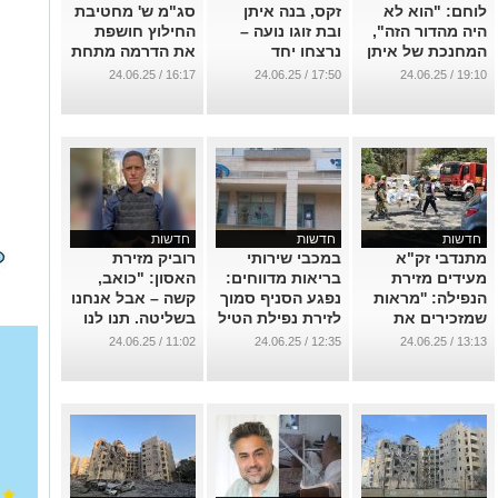
לוחם: "הוא לא
זקס, בנה איתן
סג"מ ש' מחטיבת
היה מהדור הזה",
ובת זוגו נועה –
החילוץ חושפת
המחנכת של איתן
נרצחו יחד
את הדרמה מתחת
זקס ז"ל נפרדת
מפגיעת הטיל
להריסות
16:17 / 24.06.25
17:50 / 24.06.25
19:10 / 24.06.25
בכאב
בב"ש
...
...
...
חדשות
חדשות
חדשות
מתנדבי זק"א
במכבי שירותי
רוביק מזירת
מעידים מזירת
בריאות מדווחים:
האסון: "כואב,
הנפילה: ''מראות
נפגע הסניף סמוך
קשה – אבל אנחנו
שמזכירים את
לזירת נפילת הטיל
בשליטה. תנו לנו
ה-7.10''
הבוקר
לעבוד"
11:02 / 24.06.25
12:35 / 24.06.25
13:13 / 24.06.25
...
...
...