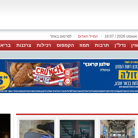
|
המייל האדום
|
לפרסום באתר
זין
נדל"ן
תרבות
תמוז
הקמפוס
רכילות
צרכנות
בריאו