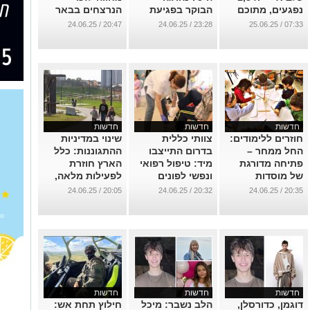
נפגעים, מתוכם
הבוקר בפגיעת
הנרצחים בבאר
28 הרוגים
הטיל בב"ש
שבע
20:47 / 24.06.25
23:28 / 24.06.25
07:33 / 25.06.25
...
...
...
חדשות
חדשות
חדשות
חוזרים ללימודים:
צוותי כללית
שינוי במדיניות
החל ממחר –
בדרום התייצבו
ההתגוננות: כלל
פתיחה מדורגת
מיד: טיפול רפואי
הארץ חוזרת
של מוסדות
ונפשי לפונים
לפעילות מלאה,
החינוך בהתאם
מהפגיעה בבאר
כמעט
20:05 / 24.06.25
20:32 / 24.06.25
20:35 / 24.06.25
למוכנות הרשויות
שבע
...
...
...
חדשות
חדשות
חדשות
דוגמן, כדורסלן,
הלב נשבר: מיכל
חילוץ תחת אש: