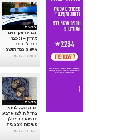
חדשות
הבריח אקדחים
מירדן – ונעצר
בגבול: כתב
אישום נגד תושב
הנגב
20:00 / 26.06.25
...
חדשות
תחת אש: לוחמי
צה"ל חילצו ארבע
תנשמות במהלך
פעילות מבצעית
בעזה
16:15 / 26.06.25
...