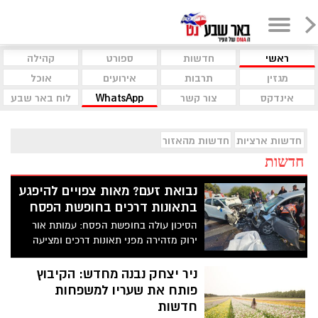
ראשי
חדשות
ספורט
קהילה
מגזין
תרבות
אירועים
אוכל
אינדקס
צור קשר
WhatsApp
לוח באר שבע
חדשות ארציות
חדשות מהאזור
חדשות
נבואת זעם? מאות צפויים להיפגע
בתאונות דרכים בחופשת הפסח
הסיכון עולה בחופשת הפסח: עמותת אור
ירוק מזהירה מפני תאונות דרכים ומציעה
טיפים חשובים לנהיגה בטוחה
ניר יצחק נבנה מחדש: הקיבוץ
פותח את שעריו למשפחות
חדשות