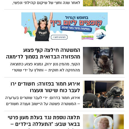
לאחר שנה וחצי של שיקום קהילתי ונפשי,
קיבוץ ניר יצחק מזמין משפחות מכל רחבי
הארץ להצטרף למסע של תקווה והתחדשות
– ולגלות קהילה שמרימה את עצמה מהשבר,
עם לב פתוח ודלתות פתוחות
המשטרה חילצה קוף פצוע
מהפזורה הבדואית בסמוך לדימונה
הקוף, מהמין גנון ירוק, נמצא פצוע כתוצאה
מהחזקה לא חוקית – וחולץ על ידי שוטרי
תחנת דימונה בשיתוף פקחי רשות הטבע
והגנים. ברשות מזהירים: "החזקה פרטית של
אירוע חמור בפזורה: חשודים ירו
חיות בר מסוכנת לבני אדם ולבעלי החיים
לעבר כוח שיטור ונעצרו
כאחד"
אירוע חמור בדרום: ירי לעבר שוטרים בערערה
– המשטרה פשטה על היישוב ועצרה חשודים
תלונה נוספת נגד בעלת מעון פרטי
בבאר שבע: "התעללה בילדים –