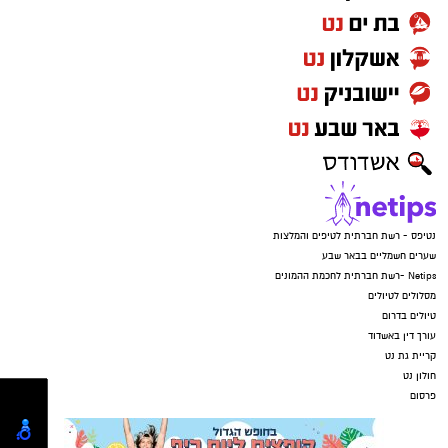
נטיפס - רשת חברתית לטיפים והמלצות
שערים חשמליים בבאר שבע
Netips -רשת חברתית לחכמת ההמונים
מסלולים לטיולים
טיולים בדרום
עורך דין באשדוד
קריית גת נט
חולון נט
פרסום