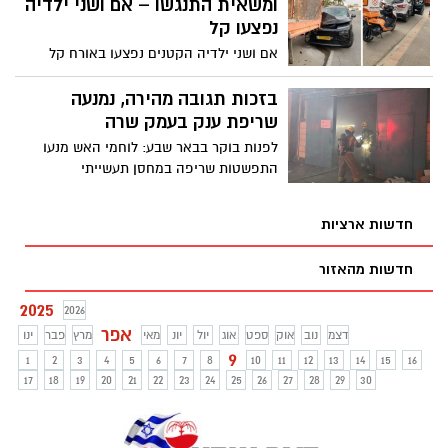
ומשאית התנגשו – אם ושני ילדיה
נפצעו קל
אם ושני ילדיה הקטנים נפצעו באורח קל
לאחר שהתנגשו עם משאית ברחוב הרצל
רוזנבלום בבאר שבע; צוותי איחוד הצלה
בזכות תגובה מהירה, נמנעה
העניקו טיפול ראשוני במקום
שריפת ענק בעמק שרה
לפנות בוקר בבאר שבע: לוחמי האש מנעו
התפשטות שריפה במחסן תעשייתי
חדשות ארציות
חדשות מהאזור
2025
2026
אפר
דצמ
נוב
אוק
ספט
אוג
יול
יונ
מאי
מרץ
פבר
ינו
9
1
2
3
4
5
6
7
8
10
11
12
13
14
15
16
17
18
19
20
21
22
23
24
25
26
27
28
29
30