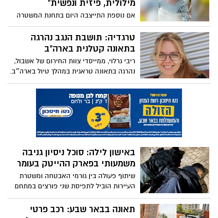
מילולית, פיזית ונפשית"
אם נוספת התייצבה היום בתחנת המשטרה
והגישה תלונה נגד אותה בעלת משפחתון
פרטית בעיר, שעליה כבר דווח אתמול. בשיחה
טרגדיה: תושבת הנגב נהרגה
בלעדית ל'באר שבע נט', היא חושפת הקלטות
בתאונה קטלנית בארה"ב
מזעזעות מהמעון: "היא קיללה, החטיפה
ריבי גרלוי, ממייסדי צוות החירום של אשבול,
לילדים והשאירה אותם לבכות ללא מענה"
נהרגה בתאונה טראגית במהלך טיול בארה״ב.
המועצה האזורית מרחבים: "אובדן קשה של
דמות אהובה ופעילה בקהילה"
באישון לילה: סוכל ניסיון גניבה
משמעותי בפארק ההייטק בעומר
שיתוף פעולה בין גורמי האבטחה ומשטרת
העיירות הוביל לתפיסת שני פורצים במתחם
ההייטק בעומר, כשברשותם ציוד גנוב. ראש
המועצה: "נפעל בנחישות ובאפס סובלנות
תאונה בבאר שבע: רכב פרטי
לעבירות רכוש"