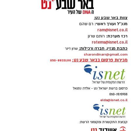
צוות באר שבע נט:
מנכ"ל ועורך ראשי:
רם שהם
ram@isnet.co.il
רכז מערכת:
רותם שרון
rotems@isnet.co.il
כתבת מגזין, חברה ורכילות:
שרון דינר
sharondinarr@gmail.com
מכירות פרסום בבאר שבע נט:
050-8833100
פרסום ברשת ישראל נט - אלדה נתנאל
050-7870908
elda@isnet.co.il
קבוצת התקשורת ומקומוני הרשת: