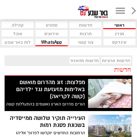
ראשי
חדשות
ספורט
קהילה
מגזין
תרבות
אירועים
אוכל
אינדקס
צור קשר
WhatsApp
לוח באר שבע
חדשות ארציות
חדשות מהאזור
חדשות
מפלצות: זוג מהדרום מואשם
באלימות מזעזעת נגד ילדיהם
(קשה לקריאה)
הורים מדרום הארץ נאשמים בהתעללות קשה
בילדיהם: האב תקף את בתו בת ה-3 וגרם לה
שבר בעצם הבריח, והתינוק בן מספר שבועות
העירייה תוקיר שלושה ממייסדיה
אושפז עם שברים בגולגולת ובגופו. האם לא
בשכונת פסגת רמות
מנעה את האלימות ואף סיפקה גרסאות
הרחובות החדשים יוקדשו לפרופ' אליהו
כוזבות