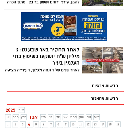
להמן, עזרא ירוחם וששון בר בצי, מתוך הכרה
בתרומתם הגדולה לעיר ולנגב
לאחר תחקיר באר שבע נט: 2
מיליון ש"ח יושקעו בשיפוץ בתי
העלמין בעיר
לאחר שנים של הזנחה ולכלוך, העירייה מציעה
פתרון שיפוץ מקיף למקום קדוש לתושבי
העיר, תוך הסכם עם המועצה הדתית לשימוש
חדשות ארציות
בתקציבי פיתוח
חדשות מהאזור
2025
2026
אפר
דצמ
נוב
אוק
ספט
אוג
יול
יונ
מאי
מרץ
פבר
ינו
4
1
2
3
5
6
7
8
9
10
11
12
13
14
15
16