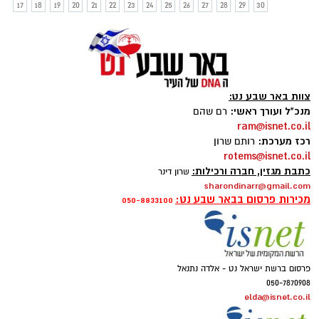
17
18
19
20
21
22
23
24
25
26
27
28
29
30
צוות באר שבע נט:
מנכ"ל ועורך ראשי:
רם שהם
ram@isnet.co.il
רכז מערכת:
רותם שרון
rotems@isnet.co.il
כתבת מגזין, חברה ורכילות:
שרון דינר
sharondinarr@gmail.com
מכירות פרסום בבאר שבע נט:
050-8833100
פרסום ברשת ישראל נט - אלדה נתנאל
050-7870908
elda@isnet.co.il