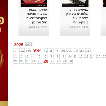
חדשות
חדשות
ממשיכה דרכו:
אזעקה בבאר
אלמנתו של סגן
שבע והסביבה
ניצב איציק
בעקבות שיגור
בוזוקשווילי
טיל מתימן
הצטרפה
...
02:53 / 26.04.25
14:22 / 26.04.25
למשטרה
...
2025
2026
אפר
דצמ
נוב
אוק
ספט
אוג
יול
יונ
מאי
מרץ
פבר
ינו
1
2
3
4
5
6
7
8
9
10
11
12
13
14
15
1
26
21
22
23
24
25
27
28
29
30