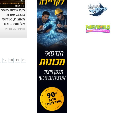
חדשות
סוף שבוע סוער
בנגב: שורת
תאונות, אירועי
אלימות – וגם
אזעקות
21:00 / 26.04.25
...
6
17
18
19
20