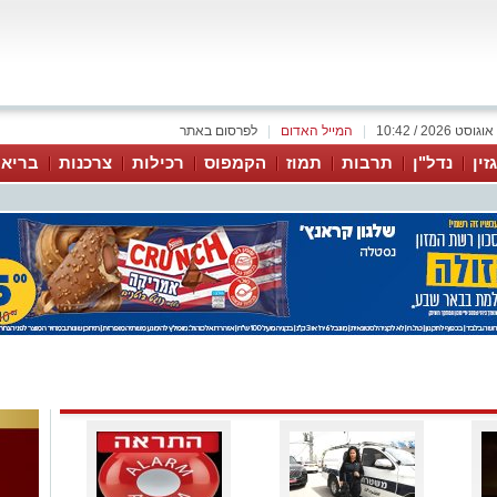
|
המייל האדום
|
לפרסום באתר
זין
נדל"ן
תרבות
תמוז
הקמפוס
רכילות
צרכנות
בריאו