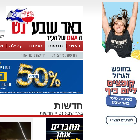
07 אוגוסט 2026 / 10:42
ראשי
חדשות
ספורט
קהילה
מג
חדשות ארציות
חדשות מהאזור
עסקים
טיפים והמלצות
|
חדשות
באר שבע נט
>
חדשות