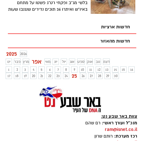
בלשי מג"ב ופקחי רט"ג פשטו על מתחם
באיו"ש ואיתרו 36 תוכים נדירים שנגנבו שעות
קודם לכן מגן החיות התנ"כי; חלקם במצב
קשה בעקבות תנאי ההובלה, והמאמצים
חדשות ארציות
לאיתור שאר בעלי החיים שנגנבו בצפון
נמשכים
חדשות מהאזור
2025
2026
אפר
דצמ
נוב
אוק
ספט
אוג
יול
יונ
מאי
מרץ
פבר
ינו
1
2
3
4
5
6
7
8
9
10
11
12
13
14
15
16
25
17
18
19
20
21
22
23
24
26
27
28
29
30
צוות באר שבע נט:
מנכ"ל ועורך ראשי:
רם שהם
ram@isnet.co.il
רכז מערכת:
רותם שרון