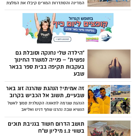
המדינה והסתדרות המורים קיבלו את המלצת
בית הדין לעכב את הצעדים הארגוניים
ולפתוח בהידברות, במטרה למנוע שיבושים
נוספים ולשמור על רציפות הלימודים.
"הילדה שלי נחנקה וסובלת גם
נפשית" – פנייה למשרד החינוך
בעקבות תקיפה בבית ספר בבאר
שבע
תושב באר שבע טוען כי בתו חוותה תקיפה
זה אמיתי? הנהגת שהרגה זוג באר
גזענית ואלימה מצד תלמידה אחרת, ומבקש
מהמשרד להתערב ולמנוע הישנות מקרים
שבעיים, תשוב אל הכביש בקרוב
כאלה.
הנהגת שגרמה לתאונה הקטלנית סמוך לאשל
הנשיא שבה נהרגו שחף דנינו ואליאב
אבוקסיס – תשוב בקרוב לכביש והמשפחות
בהלם מוחלט
תושב הדרום חשוד בגניבת תוכים
בשווי 1.2 מיליון ש"ח