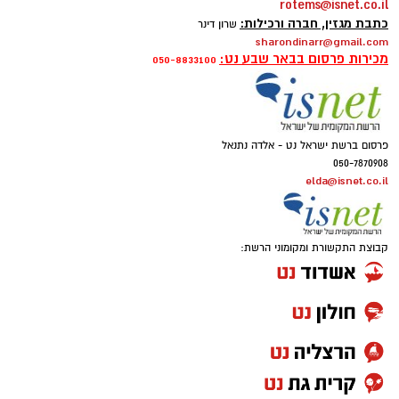
rotems@isnet.co.il
כתבת מגזין, חברה ורכילות:
שרון דינר
sharondinarr@gmail.com
מכירות פרסום בבאר שבע נט:
050-8833100
פרסום ברשת ישראל נט - אלדה נתנאל
050-7870908
elda@isnet.co.il
קבוצת התקשורת ומקומוני הרשת: