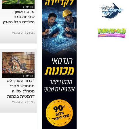
חדשות
מיום ראשון -
שביתה בגני
הילדים בכל הארץ
...
21:45 / 24.04.25
חדשות
"כדור הארץ לא
מתחדש אחרי
פסח": עלייה
דרמטית בכמות
הפסולת בחג
13:35 / 24.04.25
בב"ש והסביבה
...