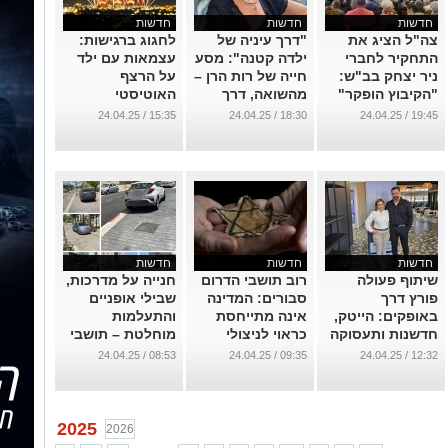
חדשות
חדשות
חדשות
צה"ל הציג את
"דרך עיניה של
לחגוג ברגישות:
התחקיר לחברי
ילדה קטנה": מסע
עצמאות עם ילד
ניר יצחק בב"ש:
חייה של רות הרן –
על הרצף
"הקיבוץ הופקר"
מהשואה, דרך
האוטיסטי
בארי
...
...
15:35 / 24.04.25
18:30 / 24.04.25
19:45 / 24.04.25
...
חדשות
חדשות
חדשות
שיתוף פעולה
רוב תושבי הדרום
חנייה על מדרכות,
פורץ דרך
סבורים: המדינה
שבילי אופניים
באופקים: הייטק,
אינה מתייחסת
והתעלמות
חדשנות ותעסוקה
כראוי לניצולי
מוחלטת – תושבי
איכותית בלב
השואה
שכונת סיגליות
08:53 / 24.04.25
09:35 / 24.04.25
12:32 / 24.04.25
הנגב
זועמים
...
...
...
2025
2026