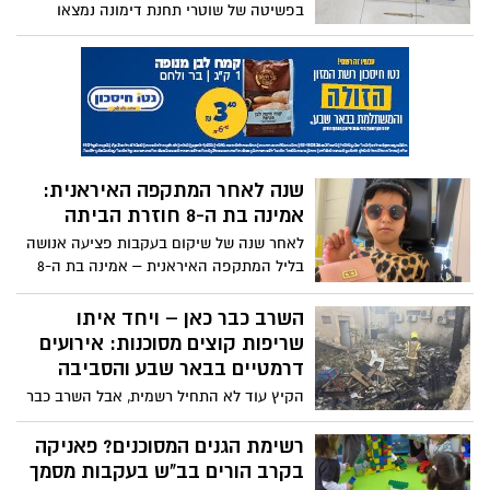
בפשיטה של שוטרי תחנת דימונה נמצאו
ודורשים התערבות מיידית ממשרד החינוך
בביתו של החשוד כ-200 מטבעות עתיקים,
בעיר
ראשי חצים, כלי חרס, נרות שמן, תכשיטים
וגלאי מתכות. בנוסף נתפסו כלי נשק מסוג
'איירסופט' וכסף מזומן בסך 150 אלף ש"ח.
החשד: סחר מקיף בעתיקות וייצוא לחו"ל
שנה לאחר המתקפה האיראנית:
אמינה בת ה-8 חוזרת הביתה
לאחר שנה של שיקום בעקבות פציעה אנושה
בליל המתקפה האיראנית – אמינה בת ה-8
שוחררה מבית החולים. היא מתקשרת וזוכרת
היטב, אך מתקשה בהליכה ובשימוש ביד
השרב כבר כאן – ויחד איתו
שמאל. אביה מקווה להתאמת הבית
שריפות קוצים מסוכנות: אירועים
באלפורעה כדי לאחד שוב את המשפחה
דרמטיים בבאר שבע והסביבה
הקיץ עוד לא התחיל רשמית, אבל השרב כבר
מורגש – ואיתו גם הסכנה: שני מוקדי שריפה
בבאר שבע ובכרמית טופלו במהירות הודות
רשימת הגנים המסוכנים? פאניקה
לתגובה מקצועית של צוותי הביטחון והכיבוי,
בקרב הורים בב"ש בעקבות מסמך
ומנעו פגיעה קשה בנפש וברכוש