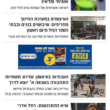
אנונימי ומדאיג
רשימה אנונימית של עשרות גנים לגיל הרך,
שהוגדרו כ"לא בטוחים", הופצה בימים
האחרונים בקבוצות הורים בעיר והובילה לגל
העיצומים במערכת החינוך
של בהלה. זהות מחבר הרשימה אינה ידועה,
מחריפים: שיבושים בגנים ובבתי
והורים רבים הופתעו לגלות בה את שמות
הספר החל מיום ראשון
הגנים של ילדיהם. ברקע: מספר פרשות
הסתדרות המורים מודיעה על החרפת צעדי
אלימות חמורות שנחשפו לאחרונה בגני ילדים
המחאה נגד הקיצוץ בשכר, והשלטון המקומי
בעיר
בנגב מאיים בהשבתת תומכות החינוך אם לא
יוסדר התקצוב עד 27 באפריל
העבודות בעיצומן: שדרוג תשתיות
התחבורה בשכונה א׳ יוצא לדרך
עיריית באר שבע החלה בעבודות חידוש
תשתיות ברחובות הכותל המערבי, ורבורג ובזל
– כולל שדרוג כבישים, מדרכות, תאורה
ופיתוח נופי
שיא ההתרגשות: רחל אדרי