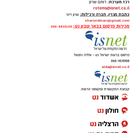
רכז מערכת:
רותם שרון
rotems@isnet.co.il
כתבת מגזין, חברה ורכילות:
שרון דינר
sharondinarr@gmail.com
מכירות פרסום בבאר שבע נט:
050-8833100
פרסום ברשת ישראל נט - אלדה נתנאל
050-7870908
elda@isnet.co.il
קבוצת התקשורת ומקומוני הרשת: