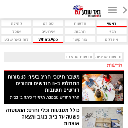
ראשי
חדשות
ספורט
קהילה
מגזין
תרבות
אירועים
אוכל
אינדקס
צור קשר
WhatsApp
לוח באר שבע
חדשות ארציות
חדשות מהאזור
חדשות
משבר חינוכי חריג בעיר: 13 מורות
התחלפו ב-5 חודשים וההורים
דורשים תשובות
החל מחודש נובמבר, תלמידי כיתה ב' בבית
הספר היסודי "אפיק" בשכונה י"א לומדים
ללא מחנכת קבועה – כשבמקומה התחלפו 13
כולל מטבעות וכלי וחרס: המשטרה
מורות, לעיתים אפילו סטודנטיות ללא הכשרה.
פשטה על בית בנגב ומצאה
ההורים טוענים להזנחה ממושכת, ניהול כושל
אוצרות
ותחושת תסכול עמוקה בקרב הילדים,