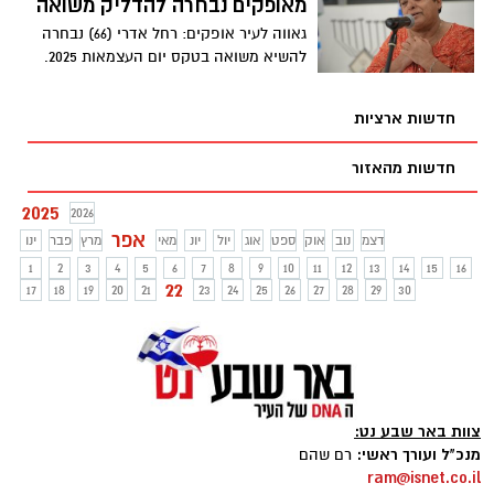
מאופקים נבחרה להדליק משואה
גאווה לעיר אופקים: רחל אדרי (66) נבחרה
להשיא משואה בטקס יום העצמאות 2025.
בשיחה שערכה עמה השרה מירי רגב, בה
בישרה לה על ההחלטה המרגשת, היא
חדשות ארציות
הצדיקה זאת באומרה: "הפכה לסמל מוכר
בכל רחבי תבל בזכות התושייה יוצאת הדופן
חדשות מהאזור
שהפגינה".
2025
2026
אפר
דצמ
נוב
אוק
ספט
אוג
יול
יונ
מאי
מרץ
פבר
ינו
1
2
3
4
5
6
7
8
9
10
11
12
13
14
15
16
22
17
18
19
20
21
23
24
25
26
27
28
29
30
צוות באר שבע נט:
מנכ"ל ועורך ראשי:
רם שהם
ram@isnet.co.il