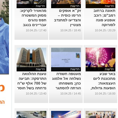
חדשות
חדשות
חדשות
תאונה ברחוב
זק״א אופקים
מהאוויר לקרקע:
רמב"ם; רוכב
הרימו כוסית –
מסוק המשטרה
אופנוע פונה
והצדיעו למתנדב
תפס נהגים
לסורוקה
מצטיין
עבריינים בנגב
...
...
...
17:40 / 10.04.25
18:45 / 10.04.25
20:29 / 10.04.25
חדשות
חדשות
חדשות
באר שבע
מעטפה חשודה
טענת ההלוואה
מתכוננת ליום
נשלחה אל אלמוג
התרסקה: תביעה
העצמאות:
כהן; משפחתו
של 700 אלף ש"ח
הופעות גדולות,
הורתה להסתגר
נדחתה בשל חוסר
בלי זיקוקים
בביתם
הוכחות
13:40 / 10.04.25
14:45 / 10.04.25
16:00 / 10.04.25
...
...
...