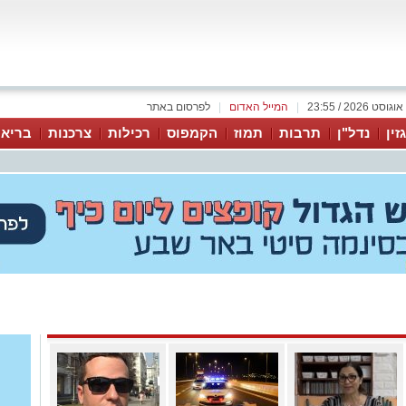
|
המייל האדום
|
לפרסום באתר
זין
נדל"ן
תרבות
תמוז
הקמפוס
רכילות
צרכנות
בריאו