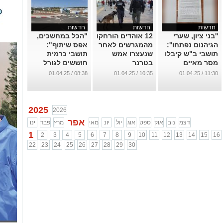
חדשות
חדשות
חדשות
''בני ציון, שערי
12 אוהדים הורחקו
"הכל במחשכים,
הגיהנום נפתחו'':
מהמגרשים לאחר
אפס שיתוף":
תושבי ב"ש קיבלו
שנעצרו אמש
תושבי כרמית
מסר מאיים
בטרנר
חוששים לגורל
במכונת הפקס
היישוב
...
08:38 / 01.04.25
10:35 / 01.04.25
11:30 / 01.04.25
שלהם
...
...
2025
2026
אפר
דצמ
נוב
אוק
ספט
אוג
יול
יונ
מאי
מרץ
פבר
ינו
1
2
3
4
5
6
7
8
9
10
11
12
13
14
15
16
22
23
24
25
26
27
28
29
30