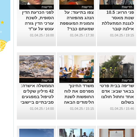
חדשות
חדשות
חדשות
פני הרוע: 10.5
צפו בתיעוד: על
לפני הכרעת הדין
שנות מאסר
הנהג מהפזורה
הסופית, לשכת
לגננת המתעללת
והמונית המעופפת
עורכי הדין גזרה
אילנה קובר
שמעתם כבר?
עונש על עו"ד
(וידאו)
אלכס שוד
...
16:00 / 01.04.25
17:30 / 01.04.25
19:15 / 01.04.25
...
...
חדשות
חדשות
חדשות
שריפה בבית פרטי
משרד החינוך
הממשלה אישרה:
בבאר שבע: אדם
מפרסם את לוח
42 מיליון שקלים
אחד וחתול חולצו
החופשות לשנת
לטיפול במפגעים
בשלום
הלימודים הבאה
סביבתיים ביישובי
הבדואים בנגב
...
...
14:00 / 01.04.25
15:15 / 01.04.25
15:46 / 01.04.25
...