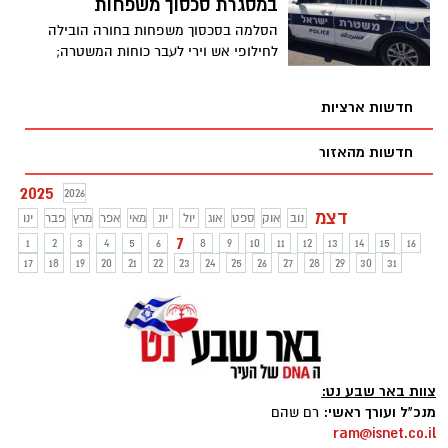
במסגרת סכסוך משפחות
הסלמה בסכסוך משפחות בחורה הובילה
לחילופי אש וירי לעבר כוחות המשטרה;
שבעה חשודים נעצרו לאחר פשיטה על
מתחמי המשפחות.
חדשות ארציות
חדשות מהאזור
2025
2026
דצמ
נוב
אוק
ספט
אוג
יול
יונ
מאי
אפר
מרץ
פבר
ינו
7
1
2
3
4
5
6
8
9
10
11
12
13
14
15
16
17
18
19
20
21
22
23
24
25
26
27
28
29
30
31
צוות באר שבע נט:
מנכ"ל ועורך ראשי:
רם שהם
ram@isnet.co.il