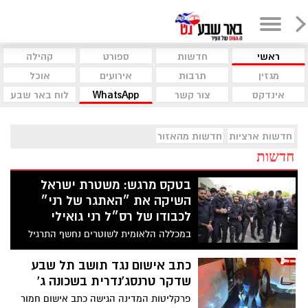
ראשי
חדשות
ספורט
קהילה
מגזין
תרבות
אירועים
אוכל
אינדקס
צור קשר
WhatsApp
לוח באר שבע
חדשות ארציות
חדשות מהאזור
חדשות
בטקס מרגש: משטרת ישראל
השיקה את ״האתגר של רני״
לכבודו של רס״ל רני גואילי
במכללה הלאומית לשוטרים נחשף התרגיל
שנהג לבצע רני גואילי, לוחם יס״מ שנחטף
בעלומים בשבעה באוקטובר. שוטרים וחניכים
כתב אישום נגד תושב תל שבע
התנסו בו כסמל לרוח הלחימה והנחישות
שדקר טרנסג'נדרית בשכונה ג'
שמאפיינות אותו.
פרקליטות המדינה הגישה כתב אישום חמור