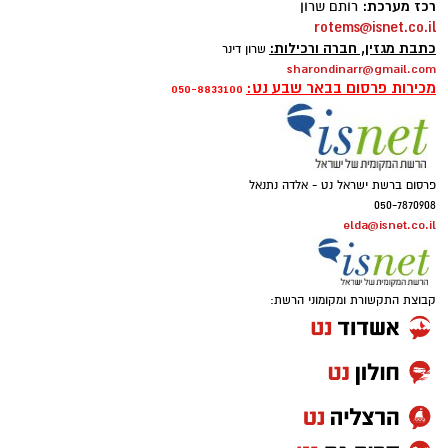
רכז מערכת:
רותם שרון
rotems@isnet.co.il
כתבת מגזין, חברה ורכילות:
שרון דינר
sharondinarr@gmail.com
מכירות פרסום בבאר שבע נט:
050-8833100
פרסום ברשת ישראל נט - אלדה נתנאל
050-7870908
elda@isnet.co.il
קבוצת התקשורת ומקומוני הרשת: