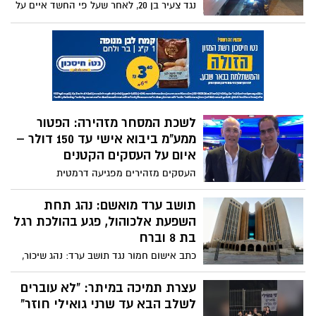
נגד צעיר בן 20, לאחר שעל פי החשד איים על
המתלוננת, חשף את תמונתה ברשתות ותקף
אותה בסכין ברחוב.
לשכת המסחר מזהירה: הפטור
ממע"מ ביבוא אישי עד 150 דולר –
איום על העסקים הקטנים
העסקים מזהירים מפגיעה דרמטית
בתעסוקה, בסניפים בפריפריה ובצמיחה
המקומית, וקוראים לממשלה לעצור את מהלך
תושב ערד מואשם: נהג תחת
הפטור ולמנוע סבסוד ליבוא זר.
השפעת אלכוהול, פגע בהולכת רגל
בת 8 וברח
כתב אישום חמור נגד תושב ערד: נהג שיכור,
פגע בילדה בת 8 שחצתה במעבר חציה, נמלט
מהמקום – ואותר זמן קצר לאחר מכן כשהוא
עצרת תמיכה במיתר: "לא עוברים
ברכבו.
לשלב הבא עד שרני גואילי חוזר"