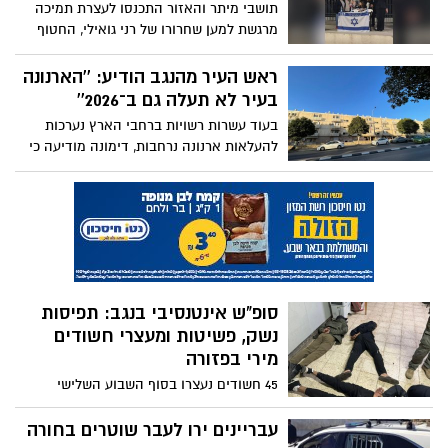
תושבי מיתר והאזור התכנסו לעצרת תמיכה
מרגשת למען שחרורו של רני גואילי, החטוף
האחרון בעזה, בעוד משפחתו ממשיכה לקרוא
לציבור להיאבק עד שובו הביתה.
ראש העיר מהנגב הודיע: ''הארנונה
בעיר לא תעלה גם ב־2026''
בעוד עשרות רשויות ברחבי הארץ נערכות
להעלאות ארנונה נרחבות, דימונה מודיעה כי
תשמור על התעריפים הקיימים ותגן על
התושבים מהתייקרויות נוספות.
סופ"ש אינטנסיבי בנגב: תפיסות
נשק, פשיטות ומעצרי חשודים
מירי בפזורה
45 חשודים נעצרו בסוף השבוע השלישי
למבצע סדר חדש בנגב; כלי נשק, תחמושת
ורחפן עם אקדחים נתפסו בפשיטות נרחבות
עבריינים ירו לעבר שוטרים בחורה
של כוחות המשטרה.