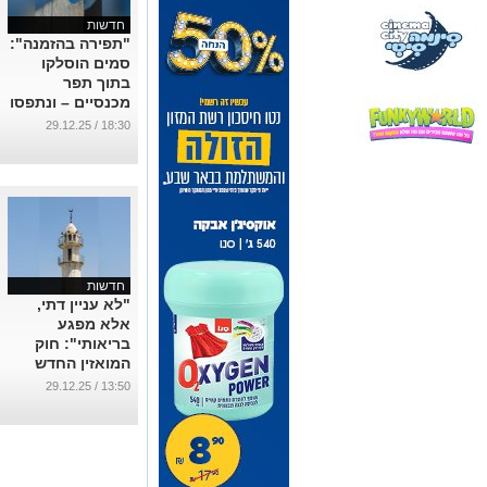
חדשות
"תפירה בהזמנה":
סמים הוסלקו
בתוך תפר
מכנסיים – ונתפסו
בכלא אל
18:30 / 29.12.25
...
חדשות
"לא עניין דתי,
אלא מפגע
בריאותי": חוק
המואזין החדש
יוצא לדרך; בעומר
13:50 / 29.12.25
מברכים
...