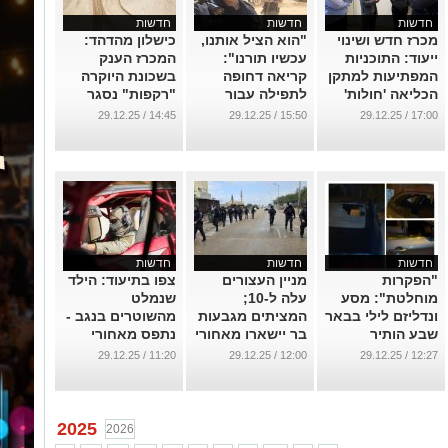
חדשות
חדשות
חדשות
מכרז חדש ושינוי
"הוא הציל אותנו,
כישלון מהדהד:
ייעוד: התוכניות
עכשיו תורנו":
המכרז הענק
המפתיעות למתקן
קריאה דחופה
בשכונת היוקרה
הכליאה 'חולות'
לתפילה עבור
"רקפות" נסגר
גיבור ה-7.10
ללא מציע אחד
...
14:45 / 29.12.25
15:50 / 29.12.25
17:00 / 29.12.25
מאופקים
...
...
חדשות
חדשות
חדשות
"הפקרות
מניין העצורים
צפו בתיעוד: הילד
מוחלטת": מסע
עלה ל-10;
שנמלט
ונדליזם לילי בבאר
המציתים מגבעות
מהשוטרים בנגב -
שבע הותיר
בר יישארו מאחורי
נתפס מאחורי
עשרות רכבים
סורג ובריח
ההגה
11:20 / 29.12.25
12:00 / 29.12.25
12:27 / 29.12.25
מנופצים
...
...
...
2025
2026