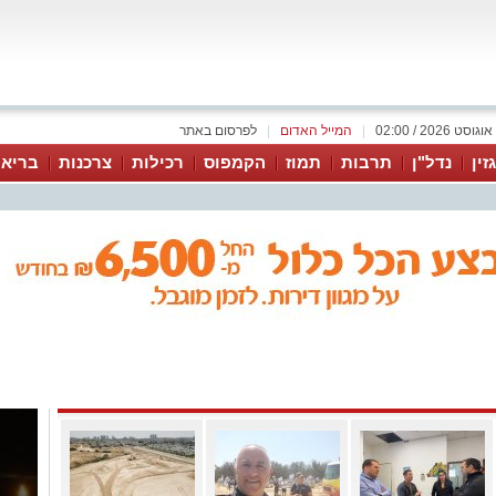
|
המייל האדום
|
לפרסום באתר
זין
נדל"ן
תרבות
תמוז
הקמפוס
רכילות
צרכנות
בריאו