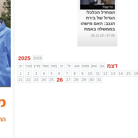
חדשות
המחדל הכלכלי
הגדול של בירת
הנגב: האם מישהו
בממשלה באמת
מקשיב לזעקתו
07:00 / 26.12.25
של רוביק?
...
2025
2026
דצמ
נוב
אוק
ספט
אוג
יול
יונ
מאי
אפר
מרץ
פבר
ינו
1
2
3
4
5
6
7
8
9
10
11
12
13
14
15
1
26
21
22
23
24
25
27
28
29
30
31