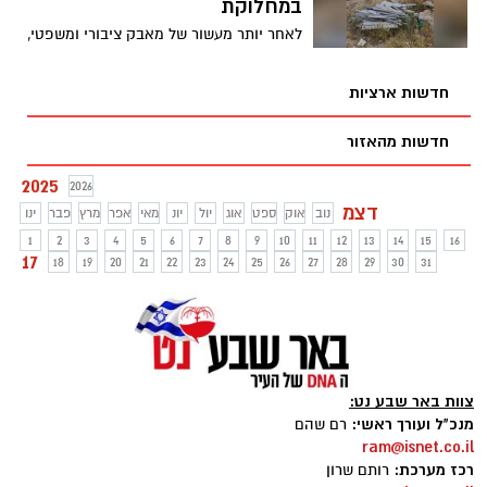
במחלוקת
באוקטובר
לאחר יותר מעשור של מאבק ציבורי ומשפטי,
מועצת מיתר בראשות שמעון פרץ התייצבה
לראשונה כגוף אחד והגישה התנגדות
חדשות ארציות
מקצועית ומנומקת לתכנית המבקשת לשנות
את ייעוד הקרקע בלב היישוב, תוך הדגשת
חדשות מהאזור
מחויבותה לוותיקי מיתר ולחזון המייסדים
2025
2026
דצמ
נוב
אוק
ספט
אוג
יול
יונ
מאי
אפר
מרץ
פבר
ינו
1
2
3
4
5
6
7
8
9
10
11
12
13
14
15
16
17
18
19
20
21
22
23
24
25
26
27
28
29
30
31
צוות באר שבע נט:
מנכ"ל ועורך ראשי:
רם שהם
ram@isnet.co.il
רכז מערכת:
רותם שרון