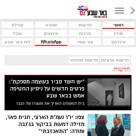
ראשי
חדשות
ספורט
קהילה
מגזין
תרבות
אירועים
אוכל
אינדקס
צור קשר
WhatsApp
לוח באר שבע
חדשות ארציות
חדשות מהאזור
חדשות
"יש חשד סביר בעוצמה מספקת":
פרטים חדשים על ניסיון החטיפה
אמש בבאר שבע
בית המשפט האריך את מעצרו של הגבר
שתועד בבית ילדה בבאר שבע, בחשד
לתקיפתה ולמעורבות בהיעלמותה של היימנוט
צפו: יו"ר נעמ"ת הארצי, חגית פאר,
קסאו מצפת, והחקירה הועברה ליחידת להב
מזילה דמעות בביקור בג'נבה
433
ומודה: "התאכזבתי"