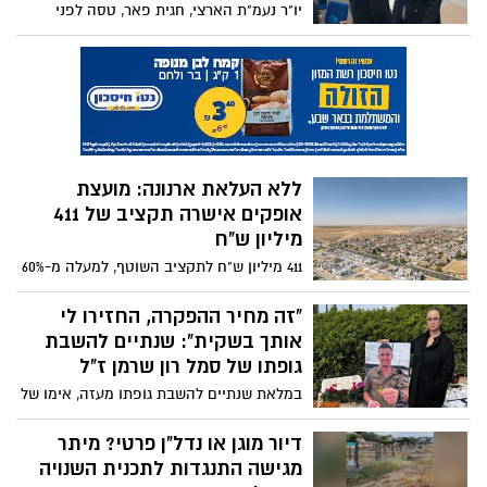
יו"ר נעמ"ת הארצי, חגית פאר, טסה לפני
שבוע לג'נבה בשוויץ במטרה להשתתף בלימוד
עמיתים של יו"ריות המרחבים של נעמ"ת עם
ארגונים העוסקים בזכויות עבודה (ILO).
המפגש נערך עם אותן יו"רים במטרה לנהל
דיאלוג בין ארגון הנשים נעמת לנציגת האיחוד
האירופאי באו"ם, בעניין סולידריות ואחריות
של ארגוני נשים על אירוע כמו זה שחווינו
ללא העלאת ארנונה: מועצת
ב7.10.
אופקים אישרה תקציב של 411
מיליון ש"ח
411 מיליון ש"ח לתקציב השוטף, למעלה מ-60%
מופנים לחינוך, ביטחון ורווחה, ותוספת
ממשלתית של כ-23 מיליון ש"ח תחזק את
"זה מחיר ההפקרה, החזירו לי
השירותים העירוניים מבלי להכביד על משקי
אותך בשקית": שנתיים להשבת
הבית
גופתו של סמל רון שרמן ז"ל
במלאת שנתיים להשבת גופתו מעזה, אימו של
סמל רון שרמן ז"ל יוצאת בדברים קשים
ומטלטלים, מאשימה את המדינה והצבא
דיור מוגן או נדל"ן פרטי? מיתר
בהפקרה ובמוות שנגרם במנהרה, ודורשת
מגישה התנגדות לתכנית השנויה
חשבון נפש לאומי על מחיר המחדל של ה-7