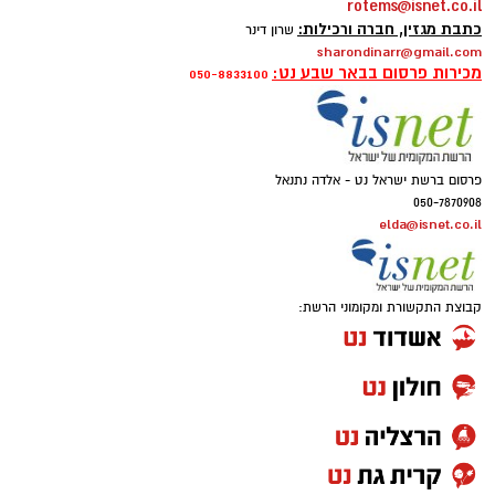
rotems@isnet.co.il
כתבת מגזין, חברה ורכילות:
שרון דינר
sharondinarr@gmail.com
מכירות פרסום בבאר שבע נט:
050-8833100
פרסום ברשת ישראל נט - אלדה נתנאל
050-7870908
elda@isnet.co.il
קבוצת התקשורת ומקומוני הרשת: