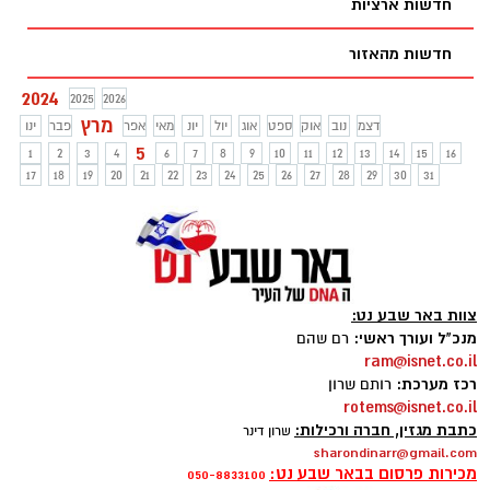
חדשות ארציות
חדשות מהאזור
2024
2025
2026
מרץ
דצמ
נוב
אוק
ספט
אוג
יול
יונ
מאי
אפר
פבר
ינו
5
1
2
3
4
6
7
8
9
10
11
12
13
14
15
16
17
18
19
20
21
22
23
24
25
26
27
28
29
30
31
צוות באר שבע נט:
מנכ"ל ועורך ראשי:
רם שהם
ram@isnet.co.il
רכז מערכת:
רותם שרון
rotems@isnet.co.il
כתבת מגזין, חברה ורכילות:
שרון דינר
sharondinarr@gmail.com
מכירות פרסום בבאר שבע נט:
050-8833100