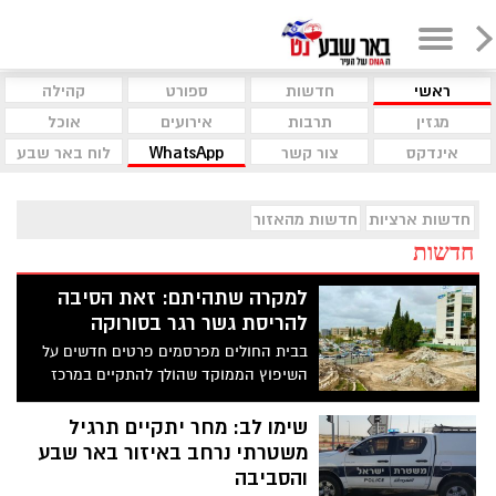
ראשי
חדשות
ספורט
קהילה
מגזין
תרבות
אירועים
אוכל
אינדקס
צור קשר
WhatsApp
לוח באר שבע
חדשות ארציות
חדשות מהאזור
חדשות
למקרה שתהיתם: זאת הסיבה
להריסת גשר רגר בסורוקה
בבית החולים מפרסמים פרטים חדשים על
השיפוץ הממוקד שהולך להתקיים במרכז
הרפואי. על הפרק - עיצוב חדש בהשראת
התרבות הנבטית
שימו לב: מחר יתקיים תרגיל
משטרתי נרחב באיזור באר שבע
והסביבה