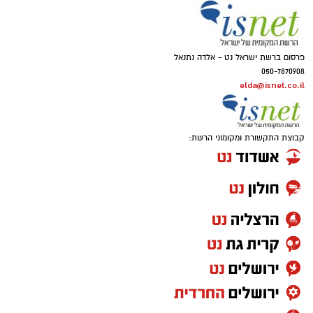
פרסום ברשת ישראל נט - אלדה נתנאל
050-7870908
elda@isnet.co.il
קבוצת התקשורת ומקומוני הרשת: