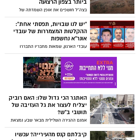
ביותר בצפון הרצועה
בצה"ל חושפים את אופן השמדתה של
המנהרה, הגדולה ביותר שנחשפה עד כה
בלחימה ומדגישים - היא לא זלגה לשטח
"יש לנו שבויות, תפסתי אחת":
ישראל
ההקלטות המצמררות של עובדי
אונר"א נחשפות
עובדי הארגון, שמאות מחבריו התבררו
כמחבלי חמאס - פשטו גם הם על הקיבוצים
ב-7 לאוקטובר ובהקלטות שמפרסם צה"ל
אמש, נחשפים עוד פרטים מהיום הנורא
ומהמעורבות חסרת התקדים של עובדי הארגון
האתגר הכי גדול שלו: האם רוביק
יצליח לעצור את גל העזיבה של
תושבי ב"ש?
אמנם ההגירה השלילית מבאר שבע נמצאת
בירידה פעוטה, אך קשה להתעלם מכך
שבאופן די קבוע מידי שנה אלפי תושבים
קיבלתם קנס מהעירייה? עכשיו
עוזבים את העיר. הביקוש להטבות מס מתגבר