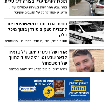
תוכלו לערער עליו בצורה דיגיטלית
ככל שהמשק מתייקר והשאלה הגדולה היא
באר שבע מתחדשת בשירות טכנולוגי עירוני
כמובן - האם ראש העיר החדש/ישן יכול
חדש, שאמור להקל על תושבים שקיבלו
לעצור את הסחף?
קנסות חנייה וכד'. כל הפרטים
תושב הנגב וחברו מואשמים: ניסו
להבריח נשקים מירדן בתוך מיכל
דלק
תושב הנגב, יחד עם חברו מבת ים - מואשמים
כי ניסו להבריח נשקים דרך מעבר רבין. זאת
לא התפיסה הראשונה בתקופה האחרונה,
אחיו של דניס יקימוב ז"ל בראיון
ונראה כי החלה מעין מגמת הברחות דרך
לבאר שבע נט: "היה עמוד התווך
הגבול
של המשפחה"
רס"מ דניס יקימוב מב"ש ז"ל, לוחם בפלוגה
המסייעת של גדוד 17 בחטיבת ביסל"ח, נפל
בתאריך 2.3.24, לאחר שנפצע בקרב בדרום
רצועת עזה. איגור אחיו מספר בשיחה עם
"באר שבע נט" אודות האובדן הכבד שחוותה
המשפחה: "היה עמוד התווך של הבית"