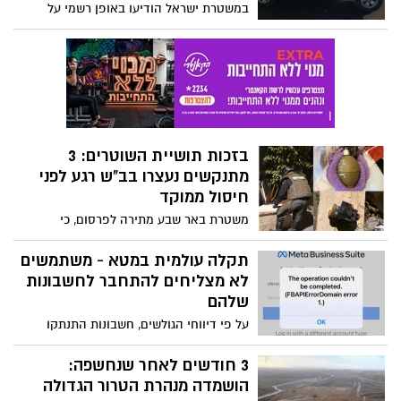
במשטרת ישראל הודיעו באופן רשמי על
תרגיל נרחב שצפוי להתקיים מחר באיזור באר
שבע והנגב, ומבקשים מהציבור לגלות אחריות
ולא להיכנס לבהלה
בזכות תושיית השוטרים: 3
מתנקשים נעצרו בב"ש רגע לפני
חיסול ממוקד
משטרת באר שבע מתירה לפרסום, כי
לאחרונה - בעקבות מבצע סמוי שנערך נגד
כנופיות של עבריינים בעיר, נעצרו שלושה
תקלה עולמית במטא - משתמשים
מתנקשים בשכונה ו' רגע לפני שהתכוונו
לא מצליחים להתחבר לחשבונות
להוציא לפועל חיסול. כך הם נתפסו שלב אחר
שלהם
שלב
על פי דיווחי הגולשים, חשבונות התנתקו
והמשתמשים לא מצליחים להתחבר מחדש.
בהודעה שקופצת בעת ניסיון ההתחברות
3 חודשים לאחר שנחשפה:
נכתב כי ישנה תקלה וכי מטא פועלת לתיקונה
הושמדה מנהרת הטרור הגדולה