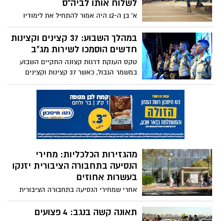
לשלוח אותו לביה"ס
א' בן ה-12 היה אמור להתחיל את לימודיו
בבי"ס חדש לפני כחודשיים, אך אימו טוענת כי
ביה"ס אליו שובץ- תיכון רגר, אינו מתאים לו
במהלך השבוע: 37 קצינים וקצינות
ומסרבת לשלוח אותו אליו. בינתיים א' יושב
חדשים הוסמכו לשירות מג"ב
בבית כבר חודשיים ואימו מסרבת לוותר;
טקס הענקת דרגות קצונה התקיים השבוע
עיריית ב"ש שאחראית על שיבוץ התלמידים
במשמר הגבול, כאשר 37 קצינות וקצינים
במוסדות החינוך: "מצרים על כך שההורים
חדשים הוסמכו במשמר הגבול וקיבלו את
בוחרים לא לשלוח את בנם ומונעים את
דרגות הקצונה
תחילת לימודיו"
מהגזירות הכלכליות: מחירי
הנסיעה בתחבורה הציבורית יזנקו
בעשרות אחוזים
אחרי שמחירי הנסיעה בתחבורה הציבורית
כבר זינקו בחודש יוני ב-10%, בתחילת השנה
צפוי זינוק של עשרות אחוזים במחירי
תאונה קשה בנגב: 4 פצועים
הנסיעה, כחלק מהגזירות הכלכליות. הנפגעים