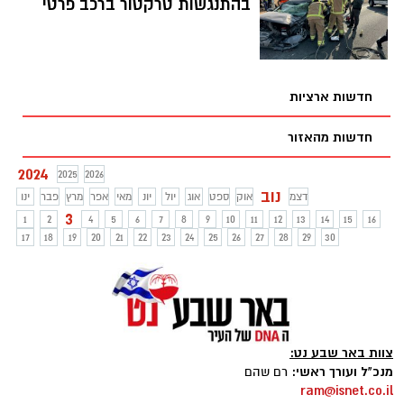
בהתנגשות טרקטור ברכב פרטי
העיקריים יהיו אלה שתלויים בתחבורה
הציבורית וייאלצו לשלם הרבה יותר
חדשות ארציות
חדשות מהאזור
2024
2025
2026
נוב
דצמ
אוק
ספט
אוג
יול
יונ
מאי
אפר
מרץ
פבר
ינו
3
1
2
4
5
6
7
8
9
10
11
12
13
14
15
16
17
18
19
20
21
22
23
24
25
26
27
28
29
30
צוות באר שבע נט:
מנכ"ל ועורך ראשי:
רם שהם
ram@isnet.co.il