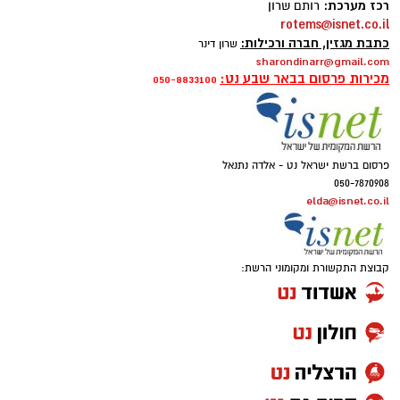
רכז מערכת:
רותם שרון
rotems@isnet.co.il
כתבת מגזין, חברה ורכילות:
שרון דינר
sharondinarr@gmail.com
מכירות פרסום בבאר שבע נט:
050-8833100
פרסום ברשת ישראל נט - אלדה נתנאל
050-7870908
elda@isnet.co.il
קבוצת התקשורת ומקומוני הרשת: