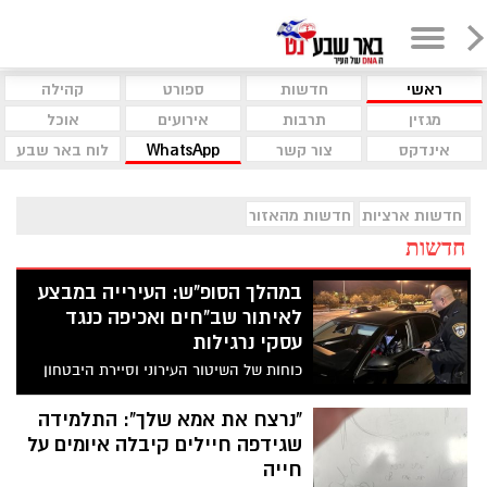
ראשי
חדשות
ספורט
קהילה
מגזין
תרבות
אירועים
אוכל
אינדקס
צור קשר
WhatsApp
לוח באר שבע
חדשות ארציות
חדשות מהאזור
חדשות
במהלך הסופ"ש: העירייה במבצע
לאיתור שב"חים ואכיפה כנגד
עסקי נרגילות
כוחות של השיטור העירוני וסיירת היבטחון
פעלו בסוף השבוע האחרון ברחובות העיר,
כחלק ממבצע אכיפה ממוקד שעורכת
"נרצח את אמא שלך": התלמידה
העירייה בשנה האחרונה
שגידפה חיילים קיבלה איומים על
חייה