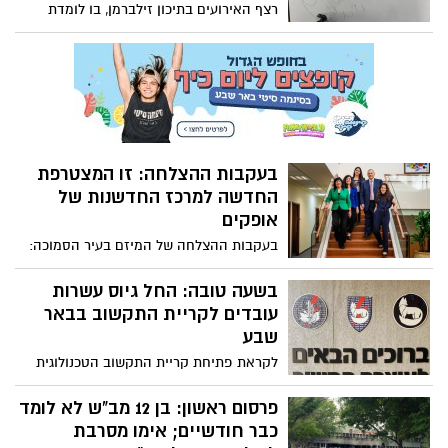
רצף האירועים בתיכון זילברמן, בו לומדת
התלמידה שלכאורה גידפה את חיילי צה"ל
ממשיכים - כאשר על שולחנה נחרטו איומים
וגידופים
בעקבות ההצלחה: זו המצטרפת
החדשה למרכז החדשנות של
אופקים
בעקבות ההצלחה של המיזם בעיר הסמוכה:
קבוצת לוצאטו הודיעה כי היא מצטרפת
למרכז החדשנות של אופקים
בשעה טובה: החל גיוס עשרות
עובדים לקריית התקשוב בבאר
שבע
לקראת פתיחת קריית התקשוב הטכנולוגית
בנגב במתחם ההייטק בבאר-שבע: החל גיוס
עשרות עובדות ועובדים לעבודה בקריית
פרסום ראשון: בן 12 מב"ש לא לומד
התקשוב הטכנולוגית שתפתח בחציון השני של
כבר חודשיים; אימו מסרבת
2025