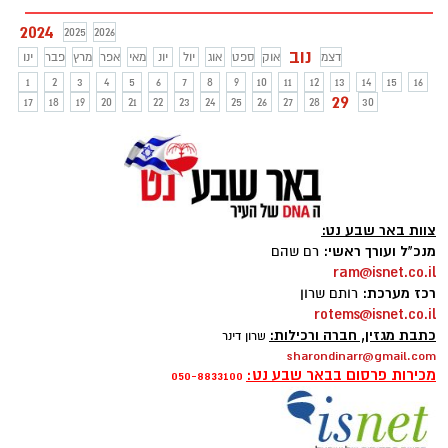
2024
2025
2026
נוב
דצמ
אוק
ספט
אוג
יול
יונ
מאי
אפר
מרץ
פבר
ינו
1
2
3
4
5
6
7
8
9
10
11
12
13
14
15
16
29
17
18
19
20
21
22
23
24
25
26
27
28
30
צוות באר שבע נט:
מנכ"ל ועורך ראשי:
רם שהם
ram@isnet.co.il
רכז מערכת:
רותם שרון
rotems@isnet.co.il
כתבת מגזין, חברה ורכילות:
שרון דינר
sharondinarr@gmail.com
מכירות פרסום בבאר שבע נט:
050-8833100