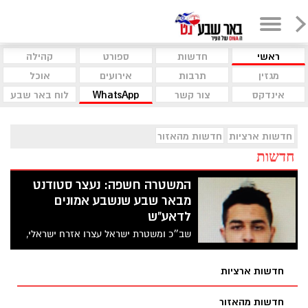
ראשי
חדשות
ספורט
קהילה
מגזין
תרבות
אירועים
אוכל
אינדקס
צור קשר
WhatsApp
לוח באר שבע
חדשות ארציות
חדשות מהאזור
חדשות
המשטרה חשפה: נעצר סטודנט
מבאר שבע שנשבע אמונים
לדאע"ש
שב״כ ומשטרת ישראל עצרו אזרח ישראלי,
תושב הצפון אשר לומד במכללה בבאר שבע,
זאת לאחר שנחשד כי שנשבע אמונים לארגון
חדשות ארציות
הטרור המדינה האסלאמית (דאע״ש). כתב
אישום הוגש נגדו
חדשות מהאזור