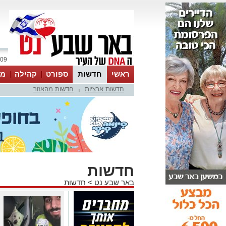
09 אוגוסט 2026 / 15:15
ראשי
חדשות
ספורט
קהילה
מג
חדשות ארציות
חדשות מהאזור
עסקים
טיפים והמלצות
|
חדשות
באר שבע נט
>
חדשות