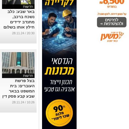
חדשות
באר שבע: כלב
נשכח ברכב,
מתנדב ידידים
חילץ אותו בשלום
...
20:30 / 28.11.24
חדשות
בצל פרשת
העוברים: בית
המשפט בבאר
שבע קבע פסק דין
תקדימי
10:26 / 28.11.24
...