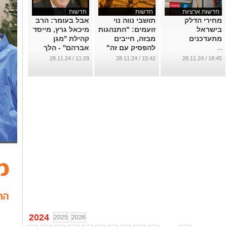
חדשות ארציות
חדשות
חדשות
מחירי הדלק
תושבי נווה נוי
אבל בעומר: הרב
בישראל
זועמים: "התנהגות
מיכאל גרץ, מייסד
מתעדכנים
מבזה, חייבים
קהילת ''מגן
להפסיק עם זה"
אברהם'' - הלך
...
לעולמו
...
11:29 / 28.11.24
15:42 / 28.11.24
18:45 / 28.11.24
...
2024
2025
2026