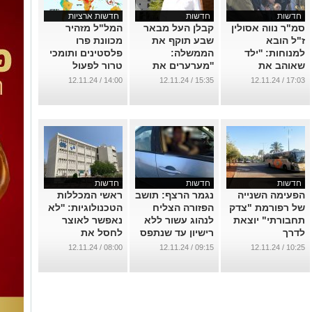
חדשות
חדשות
חדשות ארציות
סמ"ר נווה אסולין
קבלן העל מבאר
המל"ל מזהיר
ז"ל הובא
שבע תוקף את
מכוונת פרו
למנוחות: ''ילד
הממשלה:
פלסטינים ותומכי
שאוהב את
''מערערים את
טרור לפעול
הבריות, עם
היסודות של
באלימות כלפי
14:00 / 12.11.24
15:35 / 12.11.24
17:03 / 12.11.24
רגישות וחמלה''
הענף''
ישראלים
...
...
...
חדשות
חדשות
חדשות
הפעימה השנייה
נגמר הרצף: תושב
ראשי המכללות
של רפורמת "צדק
הפזורה הצליח
הטכנולוגיות: ''לא
תחבורתי" יוצאת
לנהוג עשור ללא
נאפשר לאוצר
לדרך
רישיון עד שנתפס
לחסל את
ההשכלה
...
...
08:00 / 12.11.24
09:15 / 12.11.24
10:25 / 12.11.24
הטכנולוגית''
...