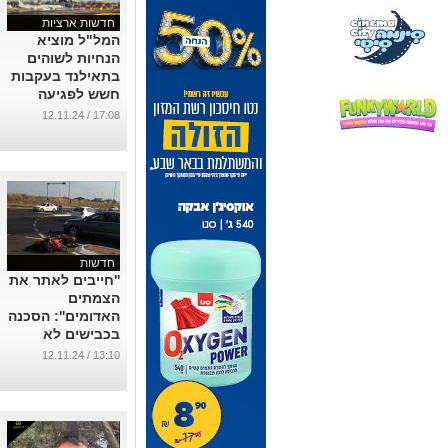
חדשות ארציות
המל"ל מוציא
הנחיות לשוהים
בתאילנד בעקבות
חשש לפגיעה
בישראלים
17:08 / 12.11.24
...
חדשות
''חייבים לאתר את
הצמתים
האדומים'': הסכנה
בכבישים לא
חלפה מעל ב"ש
13:10 / 12.11.24
...