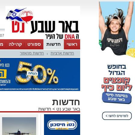
07 אוגוסט 2026 / 06:57
ראשי
חדשות
ספורט
קהילה
מג
חדשות ארציות
חדשות מהאזור
עסקים
טיפים והמלצות
|
חדשות
באר שבע נט
>
חדשות