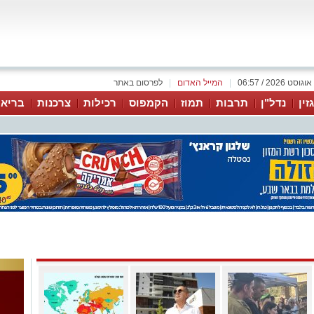
|
המייל האדום
|
לפרסום באתר
זין
נדל"ן
תרבות
תמוז
הקמפוס
רכילות
צרכנות
בריאו