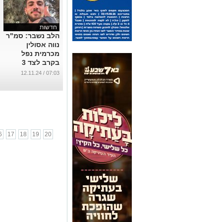
חדשות
הלב נשבר: סמ"ר
נווה אסולין
מכרמית נפל
בקרב לצד 3
מחבריו
07:03 / 12.11.24
...
6
17
18
19
20