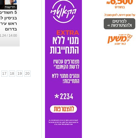
חדשות
5 חשודים
בניסיון ל
ראש עירי
בדרום
...
14:00 / 01.11.24
17
18
19
20