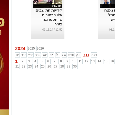
חדשות
 נעצרו
לידיעת התושבים:
חסל
אלו הרחובות
יה
שייחסמו מחר
בעיר
...
12:50 / 01.11.24
2024
2025
2026
נוב
דצמ
אוק
ספט
אוג
יול
יונ
מאי
אפר
מרץ
פבר
ינו
1
2
3
4
5
6
7
8
9
10
11
12
13
14
15
16
21
22
23
24
25
26
27
28
29
30