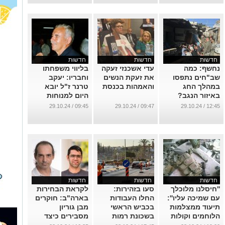
חדשות
חדשות
חדשות
נחשף: כמה
עדי אשכנזי זעקה
בליווי משפחתו
שב"חים נתפסו
את זעקת הנשים
וחבריו: יעקב
במהלך החג
והאמהות בכנסת
טרנר ז"ל יובא
באיזור הנגב?
היום למנוחות
...
...
09:45 / 29.10.24
09:47 / 29.10.24
12:45 / 29.10.24
חדשות
חדשות
חדשות
''חיסלנו מלוכלך
סעו בזהירות:
לקראת הבחירות
עם שמיכה עליו'':
החלו העבודות
בארה"ב: חוקרים
תיעוד ממצלמות
בכביש הראשי
מבן גוריון
הלוחמים וקולות
בשכונת רמות
מסבירים כיצד