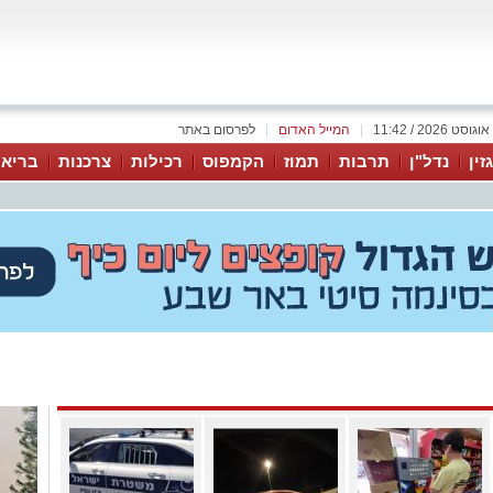
|
המייל האדום
|
לפרסום באתר
זין
נדל"ן
תרבות
תמוז
הקמפוס
רכילות
צרכנות
בריאו