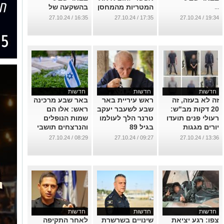
המטריות מהמחסן
בהשקעה של
...
מיליונים
...
16:35 / 27.10.24
17:35 / 27.10.24
19:34 / 27.10.24
...
חדשות
חדשות
חדשות
זה לא בעזה, זה
ראש עיריית באר
באר שבע מרכינה
20 דקות מב"ש:
שבע לשעבר יעקב
ראש: אלו הם
רעולי פנים תועדו
טרנר הלך לעולמו
שמות הנופלים
יורים מגגות
בגיל 89
והנרצחים תושבי
הבתים, 9 נעצרו
העיר
...
08:29 / 27.10.24
09:27 / 27.10.24
13:36 / 27.10.24
...
...
חדשות
חדשות
חדשות
צפו: רגע יציאת
שינויים בשרשרת
לאחר התקיפה