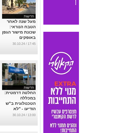
חדשות
מעל שנה לאחר
הטבח הנוראי:
שכונת מישור הגפן
באופקים
מתחדשת
17:45 / 30.10.24
...
חדשות
החלטה דרמטית:
במכללה
הטכנולוגית ב"ש
הודיעו - ''לא
פותחים את שנת
13:00 / 30.10.24
הלימודים
החדשה''
...