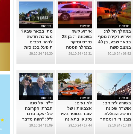
חדשות
חדשות
חדשות
במהלך הלילה:
אירוע קשה
מתי בבאר שבע?
אירוע דקירה נוסף
בשכונה ו': בן 28
מערכת חדשה
בבאר שבע, בן 40
נדרס ונדקר
לזיהוי רכבים
במצב קשה
במהלך קטטה
תופעל בכניסות
ליישוב עומר
...
...
19:30 / 29.10.24
19:31 / 29.10.24
08:52 / 30.10.24
...
חדשות
חדשות
חדשות
בשורה לירוחם:
לא נעים:
ד"ר יעל סנה,
אושרה שכונה
אצבעותיו של
חברתו הקרובה
חדשה הכוללת
עובד בסופר בעיר
של יעקב טרנר
מבני דיור ומסחר
נקטעו בתאונה
ז"ל: "הפה מדבר
והלב בוכה"
...
...
15:09 / 29.10.24
17:44 / 29.10.24
18:19 / 29.10.24
...