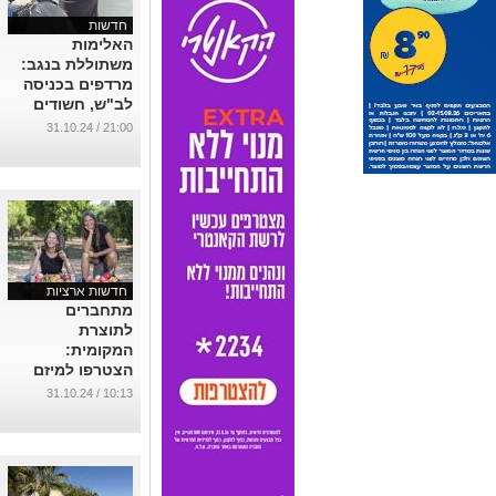
חדשות
האלימות
משתוללת בנגב:
מרדפים בכניסה
לב"ש, חשודים
נעצרו במהלך ירי
21:00 / 31.10.24
בחתונה
...
חדשות ארציות
מתחברים
לתוצרת
המקומית:
הצטרפו למיזם
'הענתיות' ותמכו
10:13 / 31.10.24
בחקלאי הדרום
והערבה
...