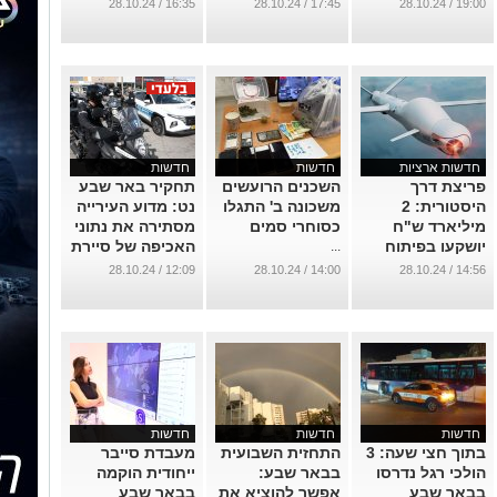
קשר מחיסול
נוכל לזהות "פייק
...
16:35 / 28.10.24
17:45 / 28.10.24
19:00 / 28.10.24
סינוואר
ניוז"
...
...
חדשות ארציות
חדשות
חדשות
פריצת דרך
השכנים הרועשים
תחקיר באר שבע
היסטורית: 2
משכונה ב' התגלו
נט: מדוע העירייה
מיליארד ש"ח
כסוחרי סמים
מסתירה את נתוני
יושקעו בפיתוח
האכיפה של סיירת
...
של מערכת היירוט
הביטחון?
12:09 / 28.10.24
14:00 / 28.10.24
14:56 / 28.10.24
בלייזר
...
...
חדשות
חדשות
חדשות
בתוך חצי שעה: 3
התחזית השבועית
מעבדת סייבר
הולכי רגל נדרסו
בבאר שבע:
ייחודית הוקמה
בבאר שבע
אפשר להוציא את
בבאר שבע