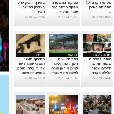
מטוסי הקרב אל
הפיקוד במשטרה:
באירן: רוביק יצא
התקיפה באירן
מפקד מרחב נגב
בעדכון לתושבי
עובר תפקיד
העיר
...
...
...
12:16 / 26.10.24
17:55 / 26.10.24
18:03 / 26.10.24
חדשות ארציות
חדשות
חדשות
הותרו לפרסום
כתב האישום
הטירוף חוגג:
שמות חמישה
חשף: המרגלים
תושבי עומר דיווחו
חיילים שנפלו
למען איראן הונחו
על ירי בלתי פוסק,
הלילה בקרב
לצלם את אצטדיון
במשטרה חשפו
בלבנון
טרנר
מצבור נשק ענק
11:00 / 25.10.24
13:08 / 25.10.24
14:47 / 25.10.24
...
...
...