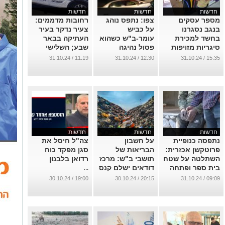
חדשות
חדשות
חדשות
מספר עסקים
צפו: נתפס נוהג
רחובות מדממים:
בנגב נסגרנו
על כביש
צעיר נדקר בעיר
בחשד למכירת
עומר-ב"ש כשהוא
העתיקה בבאר
סיגריות מזויפות
פסול נהיגה
שבע; השלישי
מהרשות
ובמעצר בית
בתוך יומיים
11:19 / 31.10.24
12:30 / 31.10.24
15:35 / 31.10.24
...
...
...
חדשות
חדשות
חדשות
נתפסה כנופיית
על חשבון
צה"ל חיסל את
פרוטקשן אכזרית:
הבריאות של
סגן מפקד כוח
השתלטה על שטח
תושבי ב"ש: מרכז
רדואן בלבנון
בית ספר ופתחה
דודאים ישלם קנס
...
בו תחנת דלק
גבוה בשל שריפת
19:00 / 30.10.24
20:15 / 30.10.24
09:09 / 31.10.24
פיראטית
פסולת
...
...