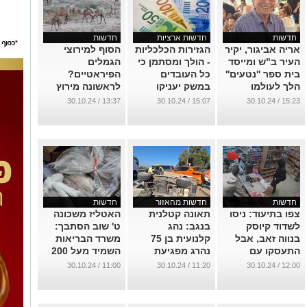
חדשות
חדשות ארציות
חדשות
אריה אביגור, יקיר
הגזירות הכלכליות
הסוף למירוצי
העיר ב"ש ומייסד
- הולך ומסתמן כי
הגמלים
בית ספר ''נטעים''
כל העובדים
הפיראטיים?
הלך לעולמו
במשק יעניקו
לראשונה מירוץ
למדינה 2 ימי
גמלים רשמי בנגב
...
13:37 / 30.10.24
15:07 / 30.10.24
15:23 / 30.10.24
הבראה
...
...
חדשות
חדשות מהאזור
חדשות
צפו בתיעוד: ניסו
תאונה קטלנית
האטליז משכונה
לשדוד קיוסק
בנגב: נהג
ט' שוב הסתבך:
בנווה זאב, אבל
קלנועית בן 75
משרד הבריאות
התעסקו עם
נהרג מפגיעת
השמיד מעל 200
האדם הלא נכון
משאית
ק"ג בשר
11:00 / 30.10.24
11:20 / 30.10.24
12:00 / 30.10.24
...
...
...