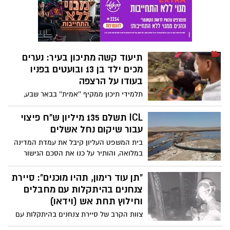
גונב פריטים יקרי ערך וכמות גדולה של
בקבוקי אלכוהול בשווי רב
תיעוד קשה מתיכון בעיר: נערים
מכים ילד בן 13 ובועטים בפניו
בעודו על הרצפה
תלמידי תיכון ממקיף ''אמית'' בבאר שבע,
תועדו כשהם מכים תלמיד אחר אשר קטן
מהם. בתיעוד הקשה הוא נראה על הרצפה
ICL תשלם 135 מיליון ש"ח פיצוי
כאשר שאר התלמידים חובטים בגופו
עבור שיקום נחל אשלים
בית המשפט העליון קיבל את עמדת המדינה
במלואה, והותיר על כנו את הסכם הגישור
המחייב את חברת רותם אמפרט נגב בע"מ
וחברת כימיקלים לישראל בע"מ לשלם סכום
"תן עוד רימון, תהיו מוכנים": סיירת
כולל של 115 מיליון שקל עבור שיקום נחל
צנחנים בהיתקלות עם מחבלים
אשלים וסביבותיו, לצד פיצוי בגין הנזק
וחילוץ תחת אש (וידאו)
האקולוגי והוצאות משפט, בעקבות אירוע
צוות הקרב של סיירת צנחנים בהיתקלות עם
הזיהום החמור בנחל אשלים בשנת 2017
מחבלים וחילוץ תחת אש - מבט מבפנים