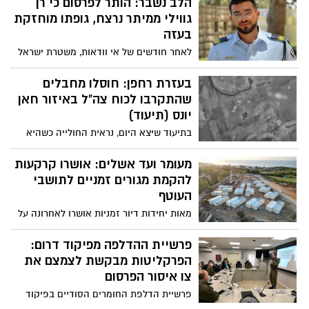
הלב נשבר: הותר לפרסום כי רן
גווילי ממיתר נרצח, גופתו מוחזקת
בעזה
לאחר חודשים של אי וודאות, משטרת ישראל
מודיעה הבוקר כי רס"ל רן גוןילי ממיתר אינו
בין החיים וגופתו מוחזקת בעזה. בבוקר
בעזרת רחפן: חוסלו מחבלים
השבת השחורה בעודו המתין לניתוח, יצא
שהתקרבו לכוח צה"ל באיזור חאן
גווילי להציל בני אדם ונחטף בידי מחבלי
יונס (תיעוד)
החמאס. יהי זכרו ברוך
בתיעוד שיצא היום, נראית החולייה כשהיא
מתקרבת לכוח צה"ל באיזור העיר חאן יונס -
רחפן שאיתר אותם הצליח לחסלם במהרה
מעומר ועד אשלים: אושרו קרקעות
להקמת מגורים זמניים לתושבי
העוטף
מאות יחידות דיור זמניות אושרו לאחרונה על
ידי רמ"י, להקמה בכל רחבי הנגב - וזאת
כחלק מתוכנית ליישוב זמני של תושבי עוטף
פרשיית ההדלפה מפיקוד דרום:
עזה
הפרקליטות מבקשת לצמצם את
צו איסור הפרסום
פרשיית הדלפת החומרים הסודיים בפיקוד
דרום מקבל הבוקר תפנית משמעותית, לאחר