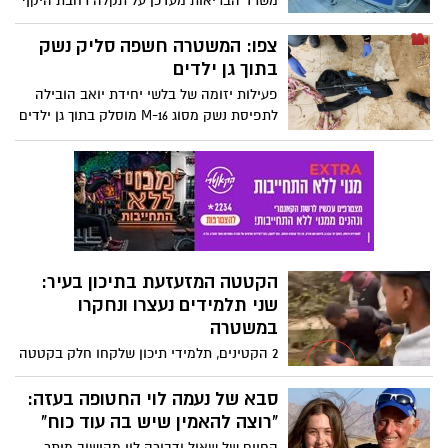
משרד הבריאות מעדכן על תקלה רחבת היקף
במערכת המחשבים שמשרתת את בתי
החולים הממשלתיים ואת בתי החולים של
צפו: המשטרה חשפה סליק נשק
כללית. על פי ההערכות עשרות קיבלו מרשמי
בתוך גן ילדים
תרופות שגויים - אך ייתכן שההיקף רחב
פעילות יזומה של בלשי יחידת יואב הובילה
הרבה יותר: "לא ברור אם מדובר בפריצת
לתפיסת נשק מסוג M-16 מוסלק בתוך גן ילדים
סייבר, אך זה נמצא בבדיקה"
בישוב שגב שלום. צפו ברגעי חשיפת המסתור
הקטטה המזעזעת בתיכון בעיר:
שני תלמידים נעצרו ונחקרו
במשטרה
2 הקטינים, תלמידי תיכון שלקחו חלק בקטטה
במקיף "אמית" בעיר - נחקרים כעת בתחנת
באר שבע
סבא של נעמה לוי החטופה בעזה:
"רוצה להאמין שיש בה עוד כוח"
החיים של שאול ודבורה לוי מהישוב מיתר