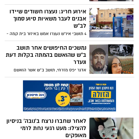
פונו לבית החולים סורוקה
אירוע חריג: נעצרו חשודים שיידו
אבנים לעבר משאיות סיוע סמוך
לב"ש
4 תושבי איו"ש נעצרו אמש באיזור בית קמה -
זאת לאחר שנחשדו בזריקת אבנים לעבר
משאיות סיוע לעזה שעשו דרכן לכרם שלום
נמשכים החיפושים אחר תושב
ב"ש שהואשם בהמתה בקלות דעת
ונעדר
אדגר יפס מזרחי, תושב ב"ש אשר הואשם
בשנה שעברה בהמתה בקלות דעת ובנהיגה
בשכרות, עקב מעורבותו בתאונה הקשה בה
נהרגה אורטל לין כהן ז"ל - נעדר ממרכז חוסן
בו שהה מזה כשבוע וחצי. במשטרה מחפשים
אחריו וחוששים לחייו
לאחר שחברו נרצח ב'נובה' בניסיון
להצילו: מעט רגעי נחת לרמי
מאופקים