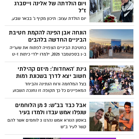
ויום הולדתה של אלינה וייסברג
ז"ל
יום הולדת עצוב: תיכון מקיף ג' בבאר שבע,
בניהולה של חוה סטרול, קיימו אתמול (שני)
ערב מרגש לזכרה של התלמידה, אלינה
הונחה אבן הפינה להקמת חטיבת
וייסברג, שנרצחה בשבעה באוקטובר בחוף
הביניים החדשה בלהבים
זיקים, אשר למדה באותו תיכון. יחד עם
בחטיבת הביניים הצפויה לפתוח את שעריה
המשפחה, החברים הקרובים, הצוות החינוכי
ב-1 בספטמבר 2025, ילמדו ילדי כיתות ז-ט
וההנהלה - ציינו כולם את יום הולדתה ה – 18
במבנה חדשני ובאקלים חינוכי המעודד
שחל בתאריך ה-22.1, רק בלעדיה. אביה של
למידה משמעותית, יצירת חברויות וחיבור
גינת 'האחדות': מיזם קהילתי
אלינה, אלכסנדר לובין, לא יכול היה לדבר.
לקהילה
חשוב יצא לדרך בשכונת רמות
בצל המלחמה ורוח הנתינה והביחד
המאפיינים כל כך תקופה זו נחנכה השבוע
(שני), גינת 'האחדות', גינה קהילתית ראשונה
בשכונת רמות בבאר שבע
אבל כבד בב"ש: 3 מן הלוחמים
שנפלו אמש עבדו ולמדו בעיר
באסון הנורא אמש נהרגו 3 לוחמים אשר להם
קשר לעיר ב"ש