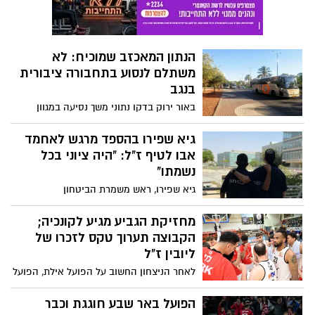
אחד, כאשר עוד לפני כן הם גנבו רכב. הם
נעצרו לאחר חקירה של שוטרי תחנת באר
שבע
הנתון המאכזב שמוכיח: לא
משתלם לנסוע בתחבורה ציבורית
בנגב
באור ירוק בדקו נתוני משך נסיעה במגוון
מסלולים של תחבורה ציבורית בישראל ובנגב
בפרט, כאשר המוקד הוא על זמן ההגעה
גיא שפירו בהספד מרגש לאחמד
למוסדות האקדמאיים בערים הגדולות. אז
אבו לטיף ז"ל: "היה ציוני בכל
כמה זמן ייקח לסטודנט שגר במצפה רמון
נשמתו"
להגיע לאוני' בן גוריון? כל הפרטים
גיא שפירו, ראש משמרת הביטחון
באוניברסיטת בן גוריון, פירסם הספד מרגש
לזכרו של אחמד אבו-לטיף ז"ל שנפל באסון
מחזיקת הגביע מגיע לקונכיה;
ברצועה בשבוע שעבר: "זכינו להכיר אחד את
הקבוצה תערוך טקס לזכרו של
השני בצורה מעמיקה במשמרות הלילה.
ליובין ז"ל
חונכתי על ערכי הדת, ציונות וקבלת האחר וגם
לאחר הניצחון החשוב על הפועל אילת, הפועל
אתה הייתה כמוני רק בגרסה משופרת"
באר שבע/דימונה תארח הערב את מחזיקת
הגביע, הפועל ירושלים לקרב לא פשוט כלל.
הפועל באר שבע חוגגת וכבר