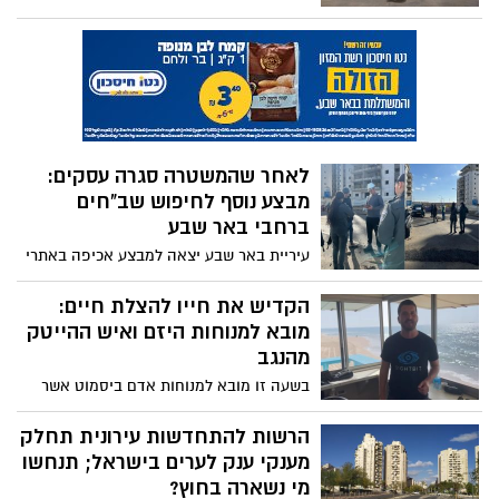
ואופקים, הוגש כנגד תושב רהט כתב אישום
ובקשת מעצר עד לתום ההליכים המשפטיים
בגין גניבות ברזל המיועד לבניית תשתיות של
גשר בשכונת הפארק באופקים, וגניבת צינורות
מים המיועדים להחלפת תשתיות ממתקן
חברת מקורות
לאחר שהמשטרה סגרה עסקים:
מבצע נוסף לחיפוש שב"חים
ברחבי באר שבע
עיריית באר שבע יצאה למבצע אכיפה באתרי
בנייה בעיר, כחלק מניסיון לתפוס שוהים בלתי
חוקיים ברחבי העיר
הקדיש את חייו להצלת חיים:
מובא למנוחות היזם ואיש ההייטק
מהנגב
בשעה זו מובא למנוחות אדם ביסמוט אשר
היה יזם מוביל, שותף מייסד, מנטור, ומרצה
ליזמות וחדשנות בנגב. אדם שנהרג בהגנה על
הרשות להתחדשות עירונית תחלק
המולדת עמל על הצלת חיים גם בחייו
מענקי ענק לערים בישראל; תנחשו
האזרחיים
מי נשארה בחוץ?