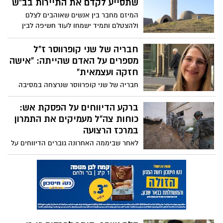
שתסייע לקדם את התיירות בב"ש
המיזם מחבר בין אנשים שאוהבים לצלם
ולהצטלם ותמיד ישמחו לעוד חשיפה לבין
אתרי תיירות בארץ, שבעיקר בעת הזו, בצל
מלחמה, ישמחו לחשיפה נוספת
חבריה של שני קופרווסר ז"ל
מספרים על האדם שהייתה: "אישה
חזקה ועצמאית"
חבריה של שני קופרווסר שנרצחה במסיבה
ברעים בשביעי באוקטובר מספרים על האדם
שהייתה: "הנוכחות החזקה שלה הקרינה כלפי
ברקע הדיווחים על הפסקת אש:
חוץ בכל מקום אליו הגיעה"
כוחות צה"ל מעמיקים את התמרון
במרכז הרצועה
לאחר שביממה האחרונה גוברים הדיווחים על
התקדמות במגעים לעסקת מחבלים תמורת
שבויים, צה"ל ממשיך לתעד את התקדמות
הכוחות במרכז ובצפון הרצועה