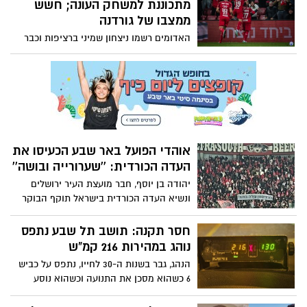
עוד לפני כן, תערוך הקבוצה טקס לזכרו של
מתכוננת למשחק העונה; חשש
מאמנה הקודם ליאור ליובין ז"ל, שנפטר
ממצבו של גורדנה
בשבוע שעבר
האדומים רשמו ניצחון שמיני ברציפות וכבר
הבוקר החלו ההכנות לקראת המשחק החשוב
בהמשך השבוע מול מכבי חיפה (ד'). הקשר
נשלח לסורוקה לבדיקות וגם - האם העונש
שהטיל ברדה על חטואל הועבר היטב למבקיע
שער הניצחון?
אוהדי הפועל באר שבע הכעיסו את
העדה הכורדית: ''שערורייה ובושה''
יהודה בן יוסף, חבר מועצת העיר ירושלים
ונשיא העדה הכורדית בישראל תוקף הבוקר
את הנהלת הפועל באר שבע, זאת בעקבות
שלט שהניף הקהל ובו נכתב ''כורדיסטן עולה
חסר תקנה: תושב תל שבע נתפס
באש": ''איפה הרגישות של כולנו בימים אלו''
נוהג במהירות 216 קמ"ש
הנהג, גבר בשנות ה-30 לחייו, נתפס על כביש
6 כשהוא מסכן את התנועה וכשהוא נוסע
במהירות מופרזת