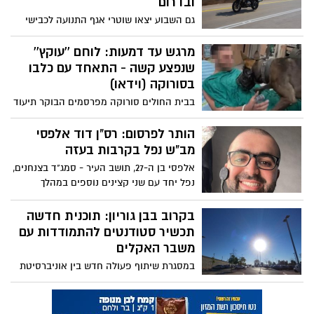
ובדרום
גם השבוע יצאו שוטרי אגף התנועה לכבישי
הדרום והנגב, וכחלק ממבצע אכיפה נרחב
ניתנו קרוב ל-2,000 דו"חות
מרגש עד דמעות: לוחם ''עוקץ''
שנפצע קשה - התאחד עם כלבו
בסורוקה (וידאו)
בבית החולים סורוקה מפרסמים הבוקר תיעוד
מרגש, אודות מפגש שהתרחש במחלקת
השיקום במרכז הרפואי - בין לוחם יחידת
הותר לפרסום: רס"ן דוד אלפסי
עוקץ לכלב השירות שלו
מב"ש נפל בקרבות בעזה
אלפסי בן ה-27, תושב העיר - סמג"ד בצנחנים,
נפל יחד עם שני קצינים נוספים במהלך
קרבות ברצועה. יהי זכרו ברוך
בקרוב בבן גוריון: תוכנית חדשה
תכשיר סטודנטים להתמודדות עם
משבר האקלים
במסגרת שיתוף פעולה חדש בין אוניברסיטת
בן-גוריון בנגב והארגון האזורי אקו-פיס
(EcoPeace Middle-East), מקנה
האוניברסיטה חסות אקדמית לשתי תוכניות