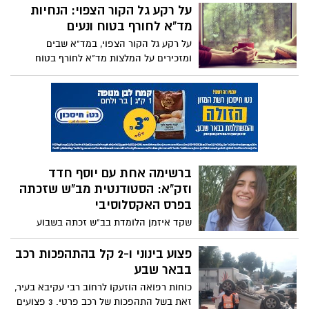
על רקע גל הקור הצפוי: הנחיות
מד"א לחורף בטוח ונעים
על רקע גל הקור הצפוי, במד"א שבים
ומזכירים על המלצות מד"א לחורף בטוח
בדגש על תשומת לב מיוחדת לקשישים
ותינוקות העלולים לסבול מפגיעות קור
ברשימה אחת עם יוסף חדד
וזק"א: הסטודנטית מב"ש שזכתה
בפרס האקסלוסיבי
שקד איזמן הלומדת בב"ש זכתה בשבוע
שעבר בפרס אקסקלוסיבי בגין תרומתה לעורף
בשעת המלחמה. בפרס היוקרתי זכו סה"כ 16
פצוע בינוני ו-2 קל בהתהפכות רכב
שמות וארגונים מוכרים כגון יוסף חדאד, תמיר
בבאר שבע
סטיינמן וארגון זק"א
כוחות רפואה הוזעקו לרחוב רבי עקיבא בעיר,
זאת בשל התהפכות של רכב פרטי. 3 פצועים