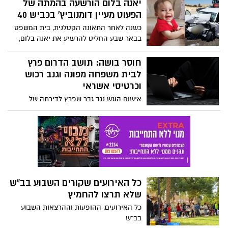
יאנה בלום הורשעה בהמתה של
הפעוט מעיין דומנוביץ' בכביש 40
כשנה לאחר התאונה הקטלנית, בית המשפט
בבאר שבע החליט להרשיע את יאנה בלום,
זאת לאחר שהואשמה כי עלתה תחת השפעת
סמים על ההגה וגרמה לתאונה בה מצא את
חוסר בושה: תושב הדרום פרץ
מותו הפעוט מעיין דומנוביץ' בן ה-10 חודשים
לבית משפחה מפונה וגנב רכוש
וכרטיסי אשראי
אישום הוגש נגד גבר שפרץ לדירתה של
משפחה מפונה מעוטף עזה וגנב רכוש רב,
כולל 8,000 ש"ח בכרטיסי גיפטקארד שניתנו
להם כמתנה.
כל האירועים שקורים השבוע בב"ש
שלא תרצו להחמיץ
כל האירועים, ההופעות וההרצאות השבוע
בב"ש