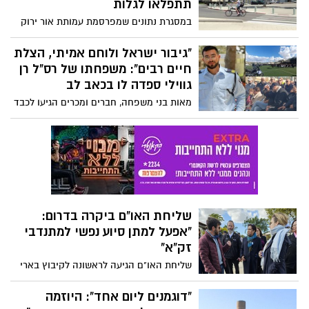
תתפלאו לגלות
במסגרת נתונים שמפרסמת עמותת אור ירוק
אודות היפגעות רוכבי אופניים בתאונות דרכים
בערים וביישובים, מתפרסם מספר רוכבי
"גיבור ישראל ולוחם אמיתי, הצלת
האופניים שנפגעו בב"ש בשנה האחרונה
חיים רבים": משפחתו של רס"ל רן
ובעשור האחרון בתאונות דרכים. בנוסף
גווילי ספדה לו בכאב לב
מהנתונים עולה כי אורכם הכולל של השבילים
מאות בני משפחה, חברים ומכרים הגיעו לכבד
המיועדים לרוכבי האופניים בב"ש הינו גבוה
את זכרו של רס"ל רן גווילי, תושב מיתר בן
יחסית בהשוואה לערים אחרות
ה-24, שנרצח ב-7.10 והבוקר הותר לפרסום כי
גופתו מוחזקת בעזה: "שמך ייחקק לעד
בספרי ההיסטוריה של הנגב והמשטרה"
שליחת האו"ם ביקרה בדרום:
"אפעל למתן סיוע נפשי למתנדבי
זק"א"
שליחת האו"ם הגיעה לראשונה לקיבוץ בארי
וסיירה במקום יחד עם קמב"צ זק"א לכיש
ונציגי הקיבוץ ושמעה מהם את הזוועות
"דוגמנים ליום אחד": היוזמה
הנוראיות שהתרחשו במקום