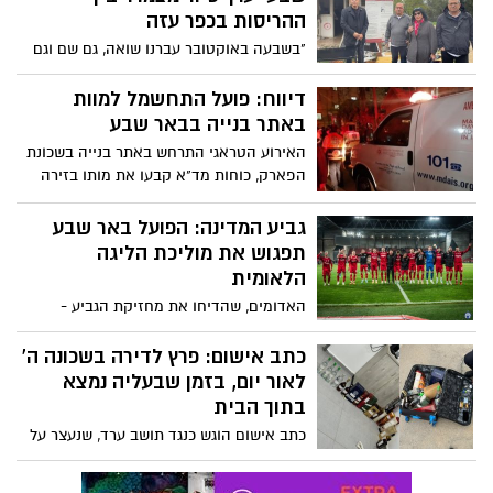
ההריסות בכפר עזה
"בשבעה באוקטובר עברנו שואה, גם שם וגם
כאן יהודים נרצחו": איש התקשורת הבאר
שבעי שאיבד את בתו בטבח בכפר עזה ערך
דיווח: פועל התחשמל למוות
סיור ייחודי לחברי עמותת 'יחדיו'
באתר בנייה בבאר שבע
האירוע הטראגי התרחש באתר בנייה בשכונת
הפארק, כוחות מד"א קבעו את מותו בזירה
גביע המדינה: הפועל באר שבע
תפגוש את מוליכת הליגה
הלאומית
האדומים, שהדיחו את מחזיקת הגביע -
תפגוש בשלב שמינית הגמר את עירוני טבריה,
מוליכת הטבלה בליגה הלאומית שתגיע
כתב אישום: פרץ לדירה בשכונה ה'
להתארח באצטדיון טרנר
לאור יום, בזמן שבעליה נמצא
בתוך הבית
כתב אישום הוגש כנגד תושב ערד, שנעצר על
ידי משטרת ישראל לאחר שנחשד בפריצה
לשלושה בתים - בערד ובבאר שבע, תוך שהוא