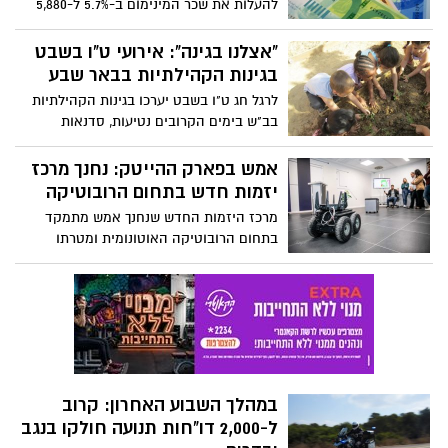
להעלות את שכר המינימום ב-5.7% ל-5,880
שקל מאפריל הקרוב. "יוקר המחיה מאמיר
לשחקים ואנחנו חייבים להתאים את
"אצלנו בגינה": אירועי ט"ו בשבט
משכורתם של העובדים בהתאם"
בגינות הקהילתיות בבאר שבע
לרגל חג ט"ו בשבט יערכו בגינות הקהילתיות
בב"ש בימים הקרובים נטיעות, סדנאות
והפעלות לכל המשפחה
אמש בפארק ההייטק: נחנך מרכז
יזמות חדש בתחום הרובוטיקה
מרכז היזמות החדש שנחנך אמש מתמקד
בתחום הרובוטיקה האוטונומית ומטרתו
לעודד יזמות בתחום בנגב
במהלך השבוע האחרון: קרוב
ל-2,000 דו"חות תנועה חולקו בנגב