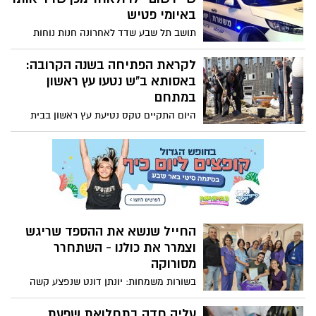
באיומי פטיש
תושב תל שבע שדד לאחרונה חנות נוחות
בתחנת דלק, תוך שהוא מאיים על מכור עם
פטיש. לאחר מכן, הוא נמלט מהמקום תוך
לקראת הפתיחה בשנה הקרובה:
שהוא גורם נזק של עשרות אלפי שקלים
באסותא ב"ש נטעו עץ ראשון
במתחם
היום התקיים טקס נטיעת עץ ראשון בבית
החולים החדש של אסותא באר שבע, אשר
יפתח לציבור בסוף שנת 2024
החייל שנשא את ההספד שריגש
וצמרר את כולנו - השתחרר
מסורוקה
בשורות משמחות: יונתן דונט שנפצע קשה
בלחימה בעזה שוחרר השבוע מביה"ח סורוקה
עליה חדה בתחלואת שפעת,