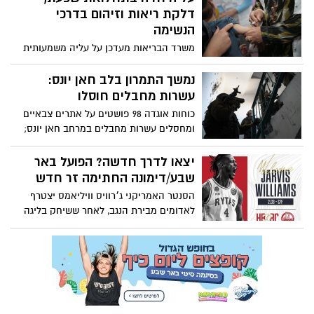
דלקת ריאות וזיהום בדרכי
הנשימה
משרד הבריאות מעדכן על עליה משמעותית
בתחלואה בשפעת ותחלואה בדרכי הנשימה
בכל רחבי הארץ. על פי נתוני משרד הבריאות,
נמשך התמרון בלב חאן יונס:
מאות מאושפזים בבתי החולים
עשרות מחבלים חוסלו
כוחות אוגדה 98 פושטים על אתרים צבאיים
ומחסלים עשרות מחבלים במרחב חאן יונס;
צפו תיעוד: חיסול חוליית מחבלים שירתה על
כוחותינו במרכז הרצועה
יצאו לדרך חדשה? הפועל באר
שבע/דימונה החתימה זר חדש
הסנטר האמריקני ג׳רוויס וויליאמס יצטרף
לאדומים מבירת הנגב, לאחר ששיחק בליגה
הטורקית והצרפתית השנייה