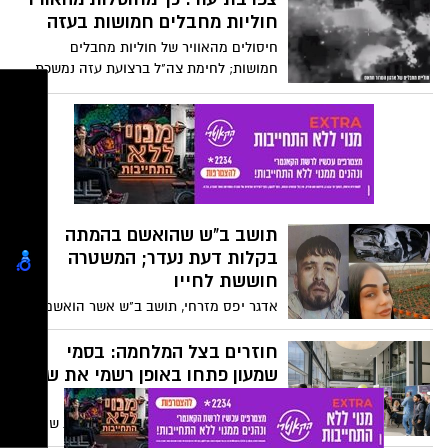
במקום עיבוי המבנה הקיים וזאת בהליך
חוליות מחבלים חמושות בעזה
תכנוני מהיר) – מהלך שאמור לקצר את הליכי
חיסולים מהאוויר של חוליות מחבלים
אישורי הבנייה בשנה עד ארבע שנים
חמושות; לחימת צה"ל ברצועת עזה נמשכת
תושב ב"ש שהואשם בהמתה
בקלות דעת נעדר; המשטרה
חוששת לחייו
אדגר יפס מזרחי, תושב ב"ש אשר הואשם
בשנה שעברה בהמתה בקלות דעת ובנהיגה
בשכרות, עקב מעורבותו בתאונה הקשה בה
חוזרים בצל המלחמה: בסמי
נהרגה אורטל לין כהן ז"ל - נעדר ממרכז חוסן
שמעון פתחו באופן רשמי את שנת
בו שהה. במשטרה מחפשים אחריו וחוששים
הלימודים
לחייו
כ-4,000 סטודנטים פתחו את אמש את שנת
הלימודים החדשה במכללת סמי שמעון בבאר