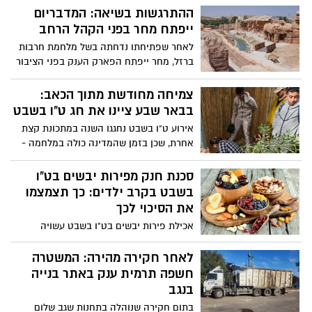
ההתרגשות בשיאה: המדבריום
ייפתח מחר בפני הקהל הרחב
לאחר שפתיחתו נדחתה בשל מלחמת חרבות
ברזל, מחר ייפתח הפארק הענק בפני הציבור
הנרחב עם מחירי הרצה מיוחדים. כל הפרטים
בכתבה
צמיחה מחודשת מתוך הכאב:
בבאר שבע ציינו את חג ט"ו בשבט
אירוע ט"ו בשבט נחגגו השנה במתכונת קצת
אחרת, שכן בזמן שהמדינה כולה במלחמה -
משמעותו של החג נוגעת לפריחה וצמיחה
מחדש. בתוך כך, במגוון רחב של בתי ספר,
סכנת חנק מפירות יבשים בט"ו
קהילות ועסקים באיזור באר שבע ציינו את
בשבט בקרב ילדים: כך תצמצמו
החג, כאשר ברקע נמצא כל העת השכול
את הסיכוי לכך
והכאב.
אכילת פירות יבשים בט"ו בשבט עשויה
להוביל לחנק ולהסתיים בצורה טראגית בייחוד
בקרב ילדים קטנים. כך תוכלו לצמצם את
לאחר חקירה מהירה: המשטרה
הסיכוי לחנק מפירות יבשים בקרב ילדיכם
חשפה תרמית ענק באתר בנייה
בנגב
בתום חקירה שנוהלה בתחנות שגב שלום