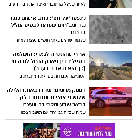
לאחר שניצל מה'נובה' ואיבד את חברו הטוב
שנרצח בניסיון להציל את חייו, זכה לפני שבוע
רמי למעט נחת
נתפסו "על חם": כתב אישום כנגד
נגד שב"חים שפרצו לבסיס צה"ל
בדרום
שלושה שוהים בלתי חוקיים נעצרו לאחר
שחדרו לבסיס צה"ל בדרום הארץ וגנבו
אמצעי לחימה. כתב אישום הוגש נגדם בגין
אחרי שהוזנחה לגמרי: הושלמה
עבירות של שהייה בלתי חוקית, כניסה לא
הטיילת בין פארק הנחל לנווה נוי
מוסמכת למקום צבאי והפרעה לשוטר במילוי
(כך היא נראתה בעבר)
תפקידו.
הסתיימו העבודות בטיילת המחברת בין
שכונת נווה נוי לפארק נחל באר שבע, כך
מודיעה כעת החברה הכלכלית. כזכור, רק
הספק מרשים: שדדו באותו הלילה
לפני מספר חודשים הבאנו בפניכם הקוראים
שלוש פיצוציות ותחנות דלק
כיצד נראה השטח שמאחורי מרכז הקניות מול
בבאר שבע והסביבה ונעצרו
7 והאופן בו הוזנח הפרוייקט שעלותו גבוהה
שני תושבי הנגב, יחד עם תושב הצפון -
במיוחד
מואשמים כי שדדו באיומי סכין פיצוציה בבאר
שבע, משם המשיכו לשדוד תחנת דלק על
כביש 6 ואז באיזור הפזורה וכל זה בלילה