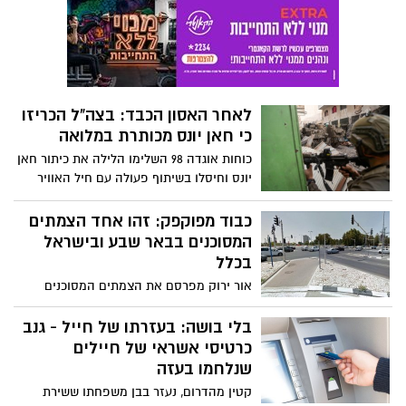
לאחר האסון הכבד: בצה"ל הכריזו
כי חאן יונס מכותרת במלואה
כוחות אוגדה 98 השלימו הלילה את כיתור חאן
יונס וחיסלו בשיתוף פעולה עם חיל האוויר
עשרות רבות של מחבלים ביממה האחרונה
כבוד מפוקפק: זהו אחד הצמתים
המסוכנים בבאר שבע ובישראל
בכלל
אור ירוק מפרסם את הצמתים המסוכנים
ביותר במדינת ישראל ובעוד ארבעה מהם
בירושלים, גם באר שבע נכנסת לרשימה
בלי בושה: בעזרתו של חייל - גנב
המפוקפקת. עו"ד יניב יעקב מנכ"ל עמותת
כרטיסי אשראי של חיילים
אור ירוק: "האחריות מוטלת על משרד
שנלחמו בעזה
התחבורה והבטיחות בדרכים ביחד עם ראשי
קטין מהדרום, נעזר בבן משפחתו ששירת
הערים. בהקצאת משאבים נכונה ניתן לאתר