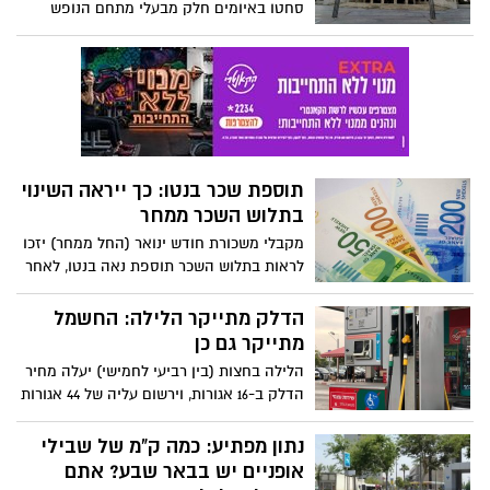
סחטו באיומים חלק מבעלי מתחם הנופש
שלא יחגוג השנה יחד עם אוהביו.
בחוף ניצנים
תוספת שכר בנטו: כך ייראה השינוי
בתלוש השכר ממחר
מקבלי משכורת חודש ינואר (החל ממחר) יזכו
לראות בתלוש השכר תוספת נאה בנטו, לאחר
עדכון מדרגות המס בעקבות האינפלציה
הגבוהה ותוספת נקודות זיכוי על ילדים עד גיל
הדלק מתייקר הלילה: החשמל
18
מתייקר גם כן
הלילה בחצות (בין רביעי לחמישי) יעלה מחיר
הדלק ב-16 אגורות, וירשום עליה של 44 אגורות
לעומת מחירו בתחילת חודש דצמבר. גם מחיר
החשמל מתייקר החל מחודש פברואר, למרות
נתון מפתיע: כמה ק"מ של שבילי
ההבטחות שלא יעלה
אופניים יש בבאר שבע? אתם