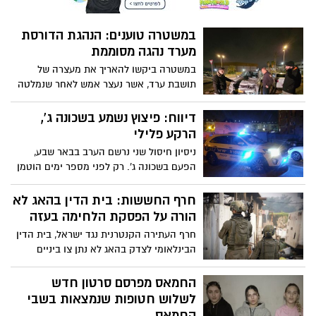
כלות שרוצות לקנות שמלות בעיצובה
במחירים אטקרטיביים כולל נעליים ואביזרים,
במשטרה טוענים: הנהגת הדורסת
שבסופן תתרום 15 אחוז הנחה מכל ההכנסות
מערד נהגה מסוממת
לנפגעי המלחמה. תתחילו לחשוב לבן.
במשטרה ביקשו להאריך את מעצרה של
תושבת ערד, אשר נעצר אמש לאחר שנמלטה
מזירת התאונה בה נהרגה הולכת רגל בת 23.
בדמה נמצאו שאריות קוקאין
דיווח: פיצוץ נשמע בשכונה ג',
הרקע פלילי
ניסיון חיסול שני נרשם הערב בבאר שבע,
הפעם בשכונה ג'. רק לפני מספר ימים הוטמן
מטען בשכונה ב' ושני תושבי העיר נעצרו
חרף החששות: בית הדין בהאג לא
הורה על הפסקת הלחימה בעזה
חרף העתירה הקנטרנית נגד ישראל, בית הדין
הבינלאומי לצדק בהאג לא נתן צו ביניים
לעצירת המלחמה. עם זאת בית הדין החליט
להחיל תשעה סעדים זמניים בסוגיות
החמאס מפרסם סרטון חדש
הומניטריות.
לשלוש חטופות שנמצאות בשבי
החמאס