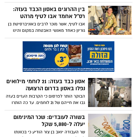
בגבול רצועת עזה וזאת בשביל לגנוב כרטיסי
את הבעיות המרכזיות ולפעול על מנת למנוע
אשראי של חיילים אשר נלחמו באותה העת
בין ההרוגים באסון הכבד בעזה:
את התאונה הבאה"
בתוך הרצועה. בהמשך, גנב גם תחמושת וניסה
רס"ל אחמד אבו לטיף מרהט
למכור אותה
אבו לטיף, אשר מוכר לרבים באוניברסיטת בן
גוריון כאחד מאנשי האבטחה במקום והינו
דמות אהובה במיוחד - נהרג אמש באסון
הכבד ברצועה לצד 20 חיילים נוספים. הוא
הותיר אחריו אישה וילדה. יהי זכרו ברוך
אסון כבד בעזה: 21 לוחמי מילואים
נפלו באסון בדרום הרצועה
הבוקר הותר לפרסום כי הקרבות העזים בעזה
גבו את חייהם של 21 לוחמים. עד כה הותרו
לפרסום שמותיהם של 10 מההרוגים, הודעה
נמסרה ל-11 המשפחות הנוספות. מתחילת
בשורה לעובדים: שכר המינימום
המלחמה נפלו 556 חיילים, 221 מהם בתמרון
יעלה ל-5,880 שקל
בעזה
שר העבודה יואב בן צור הודיע כי בכוונתו