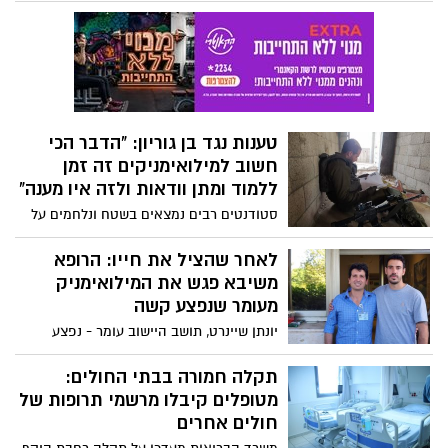
שהפרקליטות הודיעה כי היא מבקשת לצמצם
את איסור הפרסום בעניין הנאשם שהתחזה
לקצין ונחשף למידע מסווג
טענות נגד בן גוריון: "הדבר הכי
חשוב למילואימניקים זה זמן
ללמוד ומתן וודאות ולזה איו מענה"
סטודנטים רבים נמצאים בשטח ונלחמים על
הבית, אך במקביל נאלצים להילחם בחזית
נוספת- "החזית האקדמית", כאשר הם
לאחר שהציל את חייו: הרופא
נאלצים להשלים הפיגור האקדמי שנוצר.
משיבא פגש את המילואימניק
בפוסט נוקב שמפרסם אחד הלוחמים בחזית
מעומר שנפצע קשה
הוא טוען כי הפתרונות שמציעה האוניברסיטה
יונתן שיינרט, תושב היישוב עומר - נפצע
אינם נוגעים בקשיים המרכזיים: מחסור בזמן
באורח קשה בגבול הצפון מפגיעת טיל. הוא
להשלמת הפערים ומתן וודאות לגבי תרחיש בו
פונה לנהריה על ידי הרופא הגדודי שהציל את
תקלה חמורה בבתי החולים:
הלחימה תימשך זמן רב
חייו ולאחר מכן גם דאג לו להמשך טיפול
מטופלים קיבלו מרשמי תרופות של
מקיף. כעת הם נפגשו
חולים אחרים