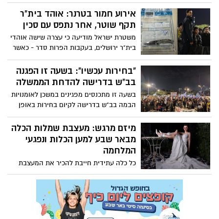
אירוע חמור בטרנר: אוהד בית"ר
תקף שוטר, אחר נתפס עם סכין
משטרת ישראל מודיעה כי עצרה שישה אוהדי
בית"ר ירושלים, בעקבות הפרות סדר - כאשר
אחד מהם נעצר בחשד לתקיפת שוטר. על
אוהד נוסף נתפסה סכין
"בחירות עכשיו": בשעה זו הפגנה
בב"ש בדרישה להדחת הממשלה
בשעה זו מתכנסים מפגינים במשכן לאומנויות
הבמה בב"ש בדרישה לקיום בחירות באופן
מיידי
מיזם מרגש: מעצבת שמלות הכלה
מבאר שבע למען הכלות ונפגעי
המלחמה
כל כלה עתידית חייבת להכיר את המעצבת
אתי ברנר מבאר שבע, שהחליטה לקחת את
כל שמלות הכלה שעיצבה בטעמה האישי
והאחר מהחנות שסגרה לאחרונה בעיר
העתיקה - ועברה לתחום עיצוב אחר -
והכריזה ברוח הלחימה על שבוע מכירות עבור