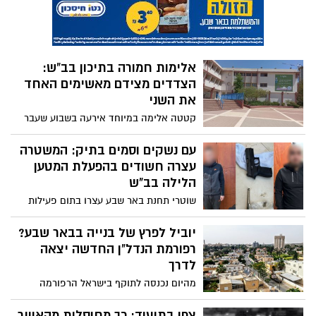
הכשרה ייחודיות ומשמעותיות לצעירים
המעוניינים להרחיב את הידע שלהם על
השפעות האקלים על המרחב המזרח תיכוני
ולקבל כלים ליצירת שינוי חברתי ופתרונות
אלימות חמורה בתיכון בב"ש:
להתמודדות.
הצדדים מצידם מאשימים האחד
את השני
קטטה אלימה במיוחד אירעה בשבוע שעבר
בתיכון מקיף ג' בב"ש כאשר הרקע לסכסוך
ככל הנראה לאומני. שני הצדדים שמעורבים
עם נשקים וסמים בתיק: המשטרה
בתקרית טוענים כי הצד השני אשם בתגרה
עצרה חשודים בהפעלת המטען
הלילה בב"ש
שוטרי תחנת באר שבע עצרו בתום פעילות
מבצעית שניים מתושבי העיר, בחשד
למעורבותם באירוע הפעלת המטען הלילה
יוביל לפרץ של בנייה בבאר שבע?
בשכונה ב'. בחיפוש שבוצע במתחמי ביתם
רפורמת הנדל"ן החדשה יצאה
נתפסו שני אקדחים, רובה מסוג קרל גוסטב,
לדרך
מערכת הפעלה, מחסניות, תחמושת וסמים
מהיום נכנסה לתוקף בישראל הרפורמה
"תוכנית פלוס היתר", שהיא המחליפה של
תמ"א 38 (מעודדת הריסה ובניה מחדש,
צפו בתיעוד: כך מחוסלות מהאוויר