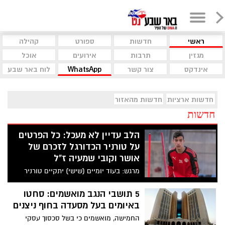
ראשי
חדשות
ספורט
קהילה
מגזין
תרבות
אירועים
אוכל
אינדקס
צור קשר
WhatsApp
לוח באר שבע
חדשות ארציות
חדשות מהאזור
חדשות
הלב עדיין לא מעכל: כל הפרטים
על טורניר הכדורגל לזכרם של
אושר וקובי שמעיה ז"ל
מרגש: בעוד יומיים (שישי) יתקיים טורניר
כדורגל לזכרו של סמל אושר שמעיה, שחקן
כדורגל מחונן במ.ס באר שבע - ליגה ג' דרום,
5 תושבי הנגב מואשמים: סחטו
שנפל ביום שבת השחורה יחד עם אביו, קובי
באיומים בעל מסעדה בחוף ניצנים
שמעיה, כשהיו בדרכם לבסיס רעים. הטורניר
החמישה, מואשמים כי בשל סכסוך עסקי
יתקיים לכבוד יום הולדתו ה-20 של אושר,