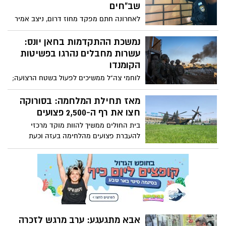
מקשר הקבוצה, רועי גורדנה
שב"חים
לאחרונה חתם מפקד מחוז דרום, ניצב אמיר
כהן, על צו סגירה ל-5 בתי עסק בבאר שבע
ורהט, שם הועסקו שוהים בלתי חוקים בזמן
נמשכת ההתקדמות בחאן יונס:
הלחימה בדרום. כנגד 10 שב"חים הוגשו כתבי
עשרות מחבלים נהרגו בפשיטות
אישום ובקשות מעצר עד לתום ההליכים
הקומנדו
המשפטיים
לוחמי צה"ל ממשיכים לפעול בשטח הרצועה;
כוחות אוגדה 98 ממשיכים בהתקפה במרחב
מחנה חאן יונס. במקביל, במרכז הרצועה
מאז תחילת המלחמה: בסורוקה
לוחמי חטיבת יפתח חיסלו מחבל חמוש
חצו את רף ה-2,500 פצועים
שתצפת על הכוחות מתוך מבנה סמוך במטרה
בית החולים ממשיך להוות מוקד מרכזי
לירות לעברם
להעברת פצועים מהלחימה בעזה וכעת
מתפרסמים נתונים עדכניים אודות כמות
המטופלים
אבא מתגעגע: ערב מרגש לזכרה