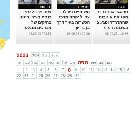
חדשות
חדשות
חדשות
טראגי: גבר נהרג
משתפים פעולה:
צפו: פרץ לבתי
מפגיעת אוטבוס
צה"ל יפתח מרכז
כנסת בעיר, חיטט
שהתדרדר ופגע בו
הכשרות בעיר דרך
בתיקים של
בשכונת רמות
בן גוריון
אברכים ונמלט
עם קופות צדקה
...
...
09:55 / 08.09.23
10:09 / 08.09.23
10:56 / 08.09.23
...
2023
2024
2025
2026
ספט
דצמ
נוב
אוק
אוג
יול
יונ
מאי
אפר
מרץ
פבר
ינו
8
1
2
3
4
5
6
7
9
10
11
12
13
14
15
16
22
23
24
25
26
27
28
29
30