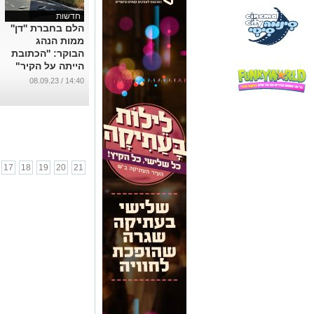
חדשות
הלם בחברת ''דן''
ממות הנהג
הבוקר: ''הכתובת
הייתה על הקיר"
...
14:40 / 08.09.23
17
18
19
20
21