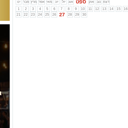
ספט
דצמ
נוב
אוק
אוג
יול
יונ
מאי
אפר
מרץ
פבר
ינו
1
2
3
4
5
6
7
8
9
10
11
12
13
14
15
16
27
21
22
23
24
25
26
28
29
30