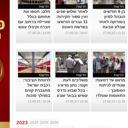
חדשות
חדשות
חדשות
בן 9 חודשים
לאחר שלוש שנים
חלם: חטפו את
הובהל למיון
ואין ספור חקירות:
אחותם בגלל
בסורוקה לאחר
11 גברים הורשעו
שטיילה ברחוב עם
שבלע טבעת
בפרשת האונס
חברה וקיבלו עונש
באילת
מאסר מגוחך
...
13:59 / 27.09.23
14:07 / 27.09.23
21:31 / 27.09.23
...
...
חדשות
חדשות
חדשות
מרגש עד דמעות:
משליכים לעת
לרווחת הציבור:
שנתיים לניתוח
זקנה: נתון מדאיג
רכבת ישראל
המסובך -
- בכל שבוע נדרס
מתגברת קווים
התאומות שנולדו
קשיש בבאר שבע
במהלך סוכות
מחוברות פגשו
...
...
10:28 / 27.09.23
10:46 / 27.09.23
11:35 / 27.09.23
את הרופא שהציל
את חייהן
...
2023
2024
2025
2026