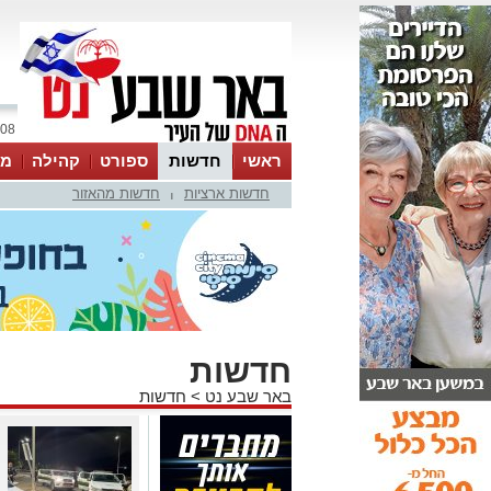
08 אוגוסט 2026 / 06:35
ראשי
חדשות
ספורט
קהילה
מג
חדשות ארציות
חדשות מהאזור
עסקים
טיפים והמלצות
|
חדשות
באר שבע נט
>
חדשות