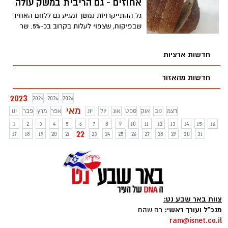
אחוזים - גם הריבית במשק עולה
גל ההתייקרויות נמשך ומגיע גם ללחם האחיד
שבפיקוח, שצפוי לעלות בקרוב בכ-5%. שר
הכלכלה סירב לחתום על הצו, אך בסופו של
דבר הצו נחתם על ידי יו"ר ועדת המחירים. גם
חדשות ארציות
הריבית במשק צפויה לעלות, בפעם העשירית
ברציפות
חדשות מהאזור
2023
2024
2025
2026
מאי
דצמ
נוב
אוק
ספט
אוג
יול
יונ
אפר
מרץ
פבר
ינו
1
2
3
4
5
6
7
8
9
10
11
12
13
14
15
16
22
17
18
19
20
21
23
24
25
26
27
28
29
30
31
צוות באר שבע נט:
מנכ"ל ועורך ראשי:
רם שהם
ram@isnet.co.il