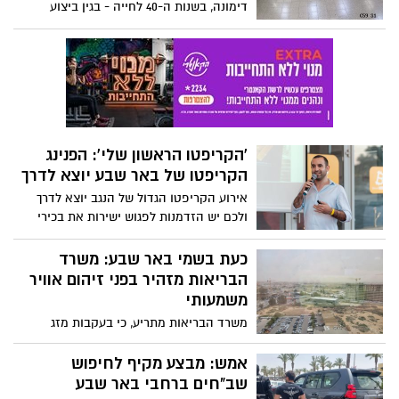
דימונה, בשנות ה-40 לחייה - בגין ביצוע
עבירות של גניבה, פריצה לרכב וגניבה ממנו
'הקריפטו הראשון שלי': הפנינג
הקריפטו של באר שבע יוצא לדרך
אירוע הקריפטו הגדול של הנגב יוצא לדרך
ולכם יש הזדמנות לפגוש ישירות את בכירי
התעשייה בהפנינג חינמי שיתקיים בפארק
ההייטק גב-ים בבאר שבע ביום ב', 29.5.23
כעת בשמי באר שבע: משרד
החל מהשעה 18:00. מגוון הרצאות, סדנאות
הבריאות מזהיר בפני זיהום אוויר
ופרסים מיוחדים
משמעותי
משרד הבריאות מתריע, כי בעקבות מזג
האוויר הקשה ששורר כעת ברחבי הארץ, החל
משעות הבוקר נרשם מד זיהום אוויר גבוה
אמש: מבצע מקיף לחיפוש
במיוחד מעל שמי באר שבע והסביבה
שב"חים ברחבי באר שבע