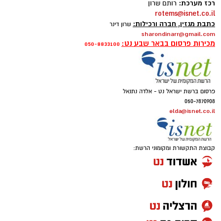
רכז מערכת:
רותם שרון
rotems@isnet.co.il
כתבת מגזין, חברה ורכילות:
שרון דינר
sharondinarr@gmail.com
מכירות פרסום בבאר שבע נט:
050-8833100
פרסום ברשת ישראל נט - אלדה נתנאל
050-7870908
elda@isnet.co.il
קבוצת התקשורת ומקומוני הרשת: