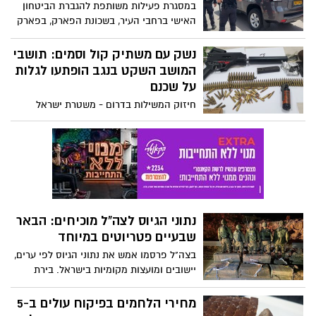
במסגרת פעילות משותפת להגברת הביטחון
האישי ברחבי העיר, בשכונת הפארק, בפארק
נחל באר שבע, ובעיר העתיקה, פעלו אמש
(ראשון) כוחות משולבים של מחלקת שיטור
נשק עם משתיק קול וסמים: תושבי
עירוני יחד עם יס"מ נגב, יס"מ 351, משרדי
המושב השקט בנגב הופתעו לגלות
התנועה של תחנת באר שבע יחד עם כוחות
על שכנם
תגבור של תחנת עיירות, רהט וסיירת ביטחון
חיזוק המשילות בדרום - משטרת ישראל
עירונית
עצרה במהלך הימים האחרונים במושב בדרום
חשוד, לאחר שבביתו נתפסו נשק מאולתר עם
משתיק קול, רימון הלם, מחסניות, תחמושת
וסמים
נתוני הגיוס לצה"ל מוכיחים: הבאר
שבעיים פטריוטים במיוחד
בצה"ל פרסמו אמש את נתוני הגיוס לפי ערים,
יישובים ומועצות מקומיות בישראל. בירת
הנגב, אשר נחשבת לאחת הערים הגדולות
בישראל - נמצאת במקום טוב ברשימה. כל
מחירי הלחמים בפיקוח עולים ב-5
הפרטים