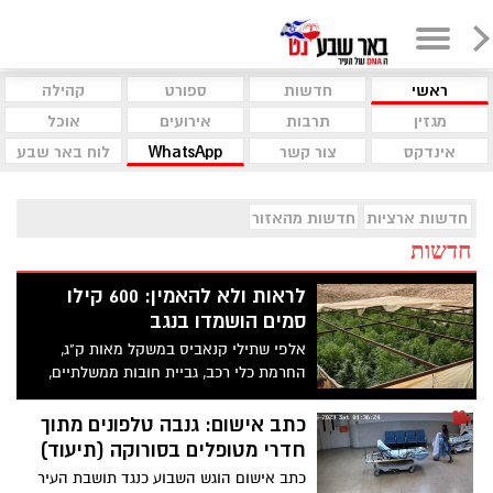
ראשי
חדשות
ספורט
קהילה
מגזין
תרבות
אירועים
אוכל
אינדקס
צור קשר
WhatsApp
לוח באר שבע
חדשות ארציות
חדשות מהאזור
חדשות
לראות ולא להאמין: 600 קילו
סמים הושמדו בנגב
אלפי שתילי קנאביס במשקל מאות ק"ג,
החרמת כלי רכב, גביית חובות ממשלתיים,
אכיפת תנועה ומעצר מבוקשים במבצע "נגעת
נסעת" של לוחמי משמר הגבול, וכוחות
כתב אישום: גנבה טלפונים מתוך
משטרה נוספים בביר הדאג' בנגב
חדרי מטופלים בסורוקה (תיעוד)
כתב אישום הוגש השבוע כנגד תושבת העיר