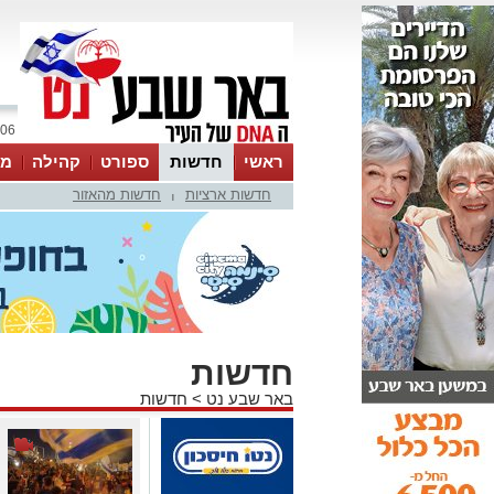
06 אוגוסט 2026 / 15:57
ראשי
חדשות
ספורט
קהילה
מג
חדשות ארציות
חדשות מהאזור
עסקים
טיפים והמלצות
|
חדשות
באר שבע נט
>
חדשות