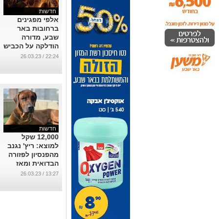
חדשות
אלפי מפגינים
ברחובות באר
שבע, מדורה
הודלקה על הכביש
בשדרות רגר
22:24 / 26.03.23
(תיעוד)
...
חדשות
12,000 שקל
למוצא: ריץ' נגנב
מהפנסיון לפזורה
הבדואית ומאז
נעלמו עקבותיו
13:27 / 26.03.23
...