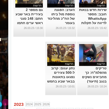
חדשות
חדשות
חדשות
שירות חדש בנאות
הערב: הפגנה
גם מספר 2
חובב: מספר
נוספת מול ביתו
בעיריית באר שבע
WhattsApp
של הח"כ מהליכוד
חתם: 148 סגני
לדיווח על תקלות
בעומר
ראשי ערים חתמו
ומפגעים בשטחי
על עצומה כנגד
...
15:30 / 26.03.23
15:32 / 26.03.23
15:42 / 26.03.23
המועצה
הרפורמה
...
...
חדשות
חדשות
טריקים
נתון עגום: קרוב
מהפלמ"ח: כך
ל-500 צעירים
מחביאים נשקים
נפגעו בתאונות
בנגב (תיעוד)
בבאר שבע בחמש
השנים האחרונות
...
10:01 / 26.03.23
10:24 / 26.03.23
...
2023
2024
2025
2026