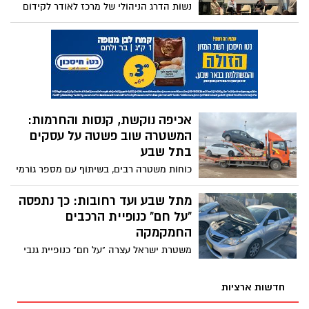
נשות הדרג הניהולי של מרכז לאודר לקידום
תעסוקה בנגב השתתפו בשבוע האחרון
ב-״פסגת המנהיגות של ישראל". המרכז
שמובל כולו על ידי נשים פועל לסייע לצעירים
אקדמיים בנגב לאתר הזדמנויות לתעסוקה
איכותית ולהשתקע באזור. מייגן טרנר-צ׳רניה,
מנהלת השותפויות האסטרטגיות במרכז,
השתתפה בפאנל בהנחיית העיתונאית תמר
אכיפה נוקשת, קנסות והחרמות:
אוריאל בארי וחשפה את הקשיים
המשטרה שוב פשטה על עסקים
וההזדמנויות התעסוקה בנגב.
בתל שבע
כוחות משטרה רבים, בשיתוף עם מספר גורמי
אכיפה נוספים - פשטו השבוע על בתי עסק
ברחבי תל שבע, והשיתו קנסות בגובה עשרות
מתל שבע ועד רחובות: כך נתפסה
אלפי שקלים. כך זה נראה מהשטח
"על חם" כנופיית הרכבים
החמקמקה
משטרת ישראל עצרה "על חם" כנופיית גנבי
כלי רכב, תושבי הישוב תל שבע, לאחר שגנבו
רכב מהעיר רחובות
חדשות ארציות