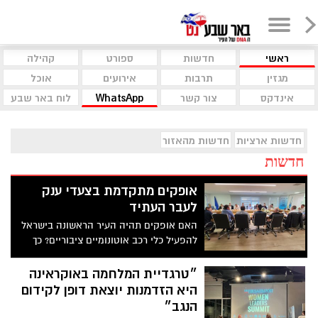
ראשי
חדשות
ספורט
קהילה
מגזין
תרבות
אירועים
אוכל
אינדקס
צור קשר
WhatsApp
לוח באר שבע
חדשות ארציות
חדשות מהאזור
חדשות
אופקים מתקדמת בצעדי ענק
לעבר העתיד
האם אופקים תהיה העיר הראשונה בישראל
להפעיל כלי רכב אוטונומיים ציבוריים? כך
הועלה בדיון שהתקיים בין ראש העיר לשרת
התחבורה, מירי רגב - אשר הגיעה השבוע
״טרגדיית המלחמה באוקראינה
לביקור בעיר
היא הזדמנות יוצאת דופן לקידום
הנגב״