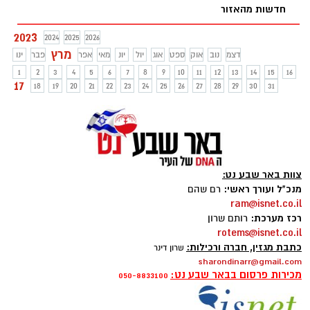
חדשות מהאזור
2023
2024
2025
2026
מרץ
דצמ
נוב
אוק
ספט
אוג
יול
יונ
מאי
אפר
פבר
ינו
1
2
3
4
5
6
7
8
9
10
11
12
13
14
15
16
17
18
19
20
21
22
23
24
25
26
27
28
29
30
31
צוות באר שבע נט:
מנכ"ל ועורך ראשי:
רם שהם
ram@isnet.co.il
רכז מערכת:
רותם שרון
rotems@isnet.co.il
כתבת מגזין, חברה ורכילות:
שרון דינר
sharondinarr@gmail.com
מכירות פרסום בבאר שבע נט:
050-8833100