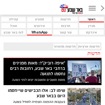
ראשי
חדשות
ספורט
קהילה
מגזין
תרבות
אירועים
אוכל
אינדקס
צור קשר
WhatsApp
לוח באר שבע
חדשות ארציות
חדשות מהאזור
חדשות
"איפה רוביק"?: מאות מפגינים
ברחבי באר שבע, רחובות רבים
נחסמו לתנועה
מאות תושבים ותושבות יצאו לפני כשעה
ממתחם אוניברסיטת בן גוריון, והחלו לצעוד
לכיוון שדרות רגר. תושבים הניפו שלטי מחאה
שימו לב: אלו הכבישים שייחסמו
כנגד רוביק
היום בבאר שבע
בעקבות ההפגנה הצפויה לתחיל בשעה