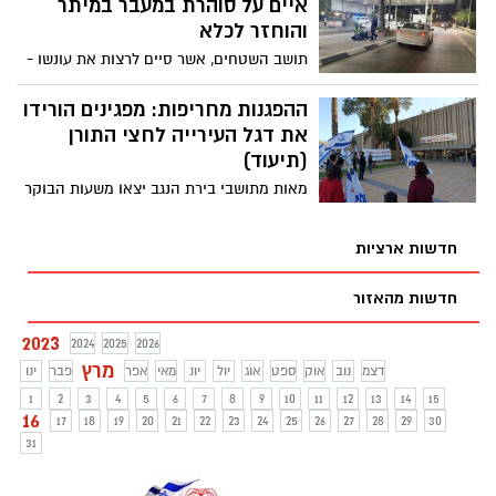
איים על סוהרת במעבר במיתר
חובה
והוחזר לכלא
תושב השטחים, אשר סיים לרצות את עונשו -
היה בדרכו לחזור לביתו, אך מסיבה שאינה
ברורה החל לאיים על לוחמת ביחידת נחשון
ההפגנות מחריפות: מפגינים הורידו
שליוותה אותו למעבר מיתר
את דגל העירייה לחצי התורן
(תיעוד)
מאות מתושבי בירת הנגב יצאו משעות הבוקר
להפגין ברחבי הנגב; משדרות רגר, גשר דבירה
ושאר המוקדים
חדשות ארציות
חדשות מהאזור
2023
2024
2025
2026
מרץ
דצמ
נוב
אוק
ספט
אוג
יול
יונ
מאי
אפר
פבר
ינו
1
2
3
4
5
6
7
8
9
10
11
12
13
14
15
16
17
18
19
20
21
22
23
24
25
26
27
28
29
30
31