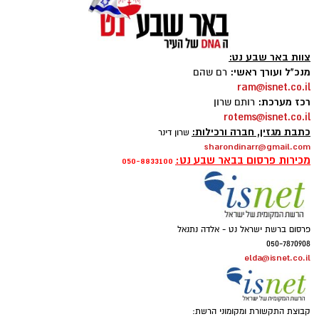
צוות באר שבע נט:
מנכ"ל ועורך ראשי:
רם שהם
ram@isnet.co.il
רכז מערכת:
רותם שרון
rotems@isnet.co.il
כתבת מגזין, חברה ורכילות:
שרון דינר
sharondinarr@gmail.com
מכירות פרסום בבאר שבע נט:
050-8833100
פרסום ברשת ישראל נט - אלדה נתנאל
050-7870908
elda@isnet.co.il
קבוצת התקשורת ומקומוני הרשת: