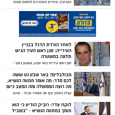
הקרובה, צפויים המפגינים לחסום מספר
צירים ברחבי העיר
לאחר הורדת הדגל בבניין
העירייה: סגן ראש העיר הגיש
תלונה במשטרה
סגן ראש עיריית באר שבע, שמעון בוקר -
הגיש את התלונה לאחר שמפגינים אשר הגיעו
לרחבת העירייה הורידו את דגל ישראל לחצי
מבולבלים? באר שבע נט עושה
התורן: ''מקווה שעוד היום החבר'ה יעצרו
לכם סדר: מה אומר מתווה הנשיא,
ויועמדו לדין''
מה רוצה הממשלה ומה המצב כיום
קבלו באופן יבש אך מסודר וברור - מהם
חוקים שהממשלה דוחפת לשנות
שבעקבותיהם החלו המהומות וההפגנות
לוקח צד?: רוביק הודיע כי הוא
במדינה, מה המצב כיום ואיזו הצעת פשרה
תומך במתווה הנשיא - ''בשביל
הציע הנשיא כדי לאחד את העם?