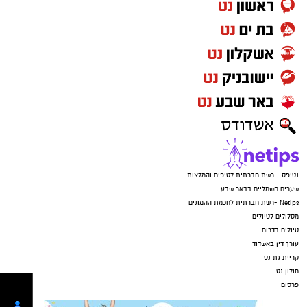
נטיפס - רשת חברתית לטיפים והמלצות
שערים חשמליים בבאר שבע
Netips -רשת חברתית לחכמת ההמונים
מסלולים לטיולים
טיולים בדרום
עורך דין באשדוד
קריית גת נט
חולון נט
פרסום