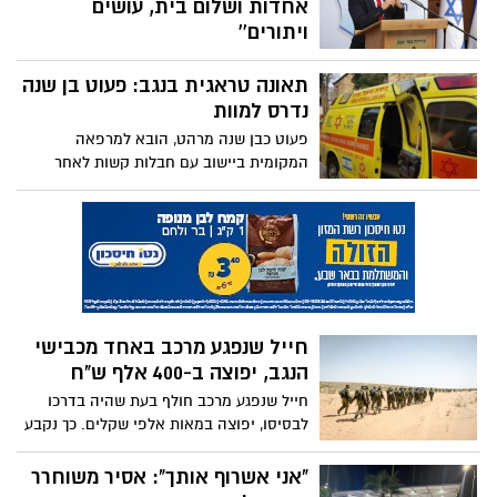
אחדות ושלום בית, עושים
ויתורים''
ראש עיריית באר שבע התבטא בנושא מתווה
תאונה טראגית בנגב: פעוט בן שנה
העם אותו הציג נשיא המדינה אמש, וקרא
לשני הצדדים להגיע להידברות: ''גורלה של
נדרס למוות
מדינת ישראל נמצא על כף המאזניים''
פעוט כבן שנה מרהט, הובא למרפאה
המקומית ביישוב עם חבלות קשות לאחר
שנדרס על ידי רכב. פרמדיקים של מד"א ניסו
להציל את חייו, אך מותו נקבע בתוך זמן קצר
חייל שנפגע מרכב באחד מכבישי
הנגב, יפוצה ב-400 אלף ש"ח
חייל שנפגע מרכב חולף בעת שהיה בדרכו
לבסיסו, יפוצה במאות אלפי שקלים. כך נקבע
בהסכם פשרה שהושג לאחרונה בין באת כוחו
של החייל, עו"ד ליטל ביבר חייקין, לבין חברת
"אני אשרוף אותך": אסיר משוחרר
הביטוח שביטחה את הרכב הפוגע בביטוח