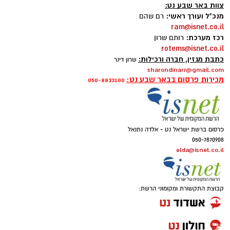
צוות באר שבע נט:
מנכ"ל ועורך ראשי:
רם שהם
ram@isnet.co.il
רכז מערכת:
רותם שרון
rotems@isnet.co.il
כתבת מגזין, חברה ורכילות:
שרון דינר
sharondinarr@gmail.com
מכירות פרסום בבאר שבע נט:
050-8833100
פרסום ברשת ישראל נט - אלדה נתנאל
050-7870908
elda@isnet.co.il
קבוצת התקשורת ומקומוני הרשת: