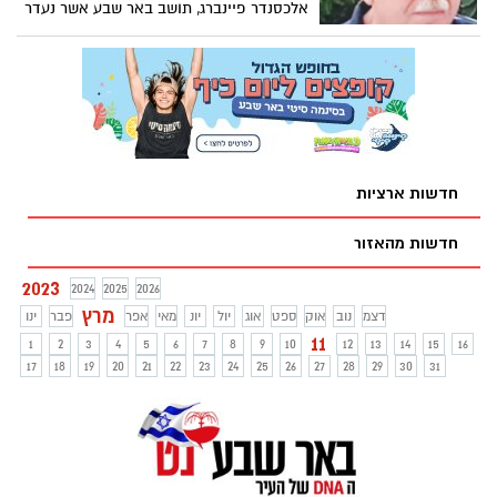
אלכסנדר פיינברג, תושב באר שבע אשר נעדר
כבר יממה שלמה
חדשות ארציות
חדשות מהאזור
2023
2024
2025
2026
מרץ
דצמ
נוב
אוק
ספט
אוג
יול
יונ
מאי
אפר
פבר
ינו
11
1
2
3
4
5
6
7
8
9
10
12
13
14
15
16
17
18
19
20
21
22
23
24
25
26
27
28
29
30
31