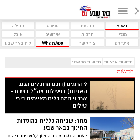
ראשי
חדשות
ספורט
קהילה
מגזין
תרבות
אירועים
אוכל
אינדקס
צור קשר
WhatsApp
לוח באר שבע
חדשות ארציות
חדשות מהאזור
חדשות
9 הרוגים (רובם מחבלים מגוב
האריות) בפעילות צה״ל בשכם -
ארגוני המחבלים מאיימים בירי
טילים
בעקבות פעילות מבצעית של צה"ל בשכם
מחר: שביתה כללית במוסדות
במהלכה נהרגו 9 פלסטינים ונפצעו קרוב
למאה בני אדם - כך על פי דיווחים מהצד
החינוך בבאר שבע
הפלסטיני, בארגוני הטרור בעזה מאיימים בירי
לאחר הודעת משרד החינוך על שביתה כללית
טילים לעבר ישראל. אחד מאותם המחבלים