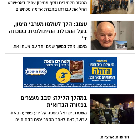
מחזור תלמידים נוסף מתיכון עתיד באר-שבע
החל את עבודתו בחברת אדמה מכתשים.
במסגרת החינוך הדואלי, המשלב לימודים
ועבודה, בני הנוער מועסקים בשכר ומן המניין
עצוב: הלך לעולמו מערבי מימון,
וזוכים להכשרה מעשית, בליווי חונכים שמקצה
בעל המכולת המיתולוגית בשכונה
המפעל, בהתאם למגמות הלימוד של
ד'
התלמידים
מימון, ניהל במשך שנים יחד עם אשתו את
המכולת השכונתית אל מול פארק המכתש.
השבוע, ילדיו ומשפחתו ספדו לו: "הייתם
עבורנו מגדלור של חסד"
במהלך הלילה: סבב מעצרים
בפזורה הבדואית
משטרת ישראל פשטה על ידע פשיעה באזור
ערוער, זאת לאחר מספר ימים בהם חיים
תושבי המקום תחת מטח כדורים בלתי פוסק
חדשות ארציות