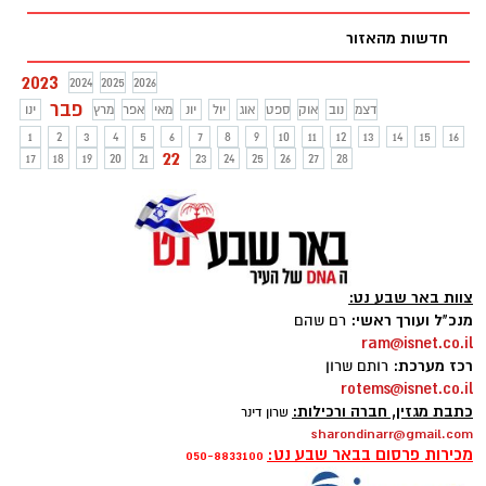
חדשות מהאזור
2023
2024
2025
2026
פבר
דצמ
נוב
אוק
ספט
אוג
יול
יונ
מאי
אפר
מרץ
ינו
1
2
3
4
5
6
7
8
9
10
11
12
13
14
15
16
22
17
18
19
20
21
23
24
25
26
27
28
צוות באר שבע נט:
מנכ"ל ועורך ראשי:
רם שהם
ram@isnet.co.il
רכז מערכת:
רותם שרון
rotems@isnet.co.il
כתבת מגזין, חברה ורכילות:
שרון דינר
sharondinarr@gmail.com
מכירות פרסום בבאר שבע נט:
050-8833100