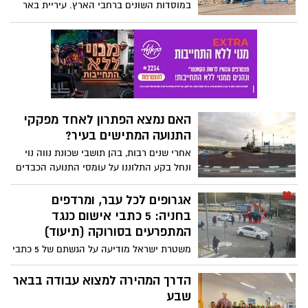
במוסדות השונים ברחבי הארץ. עיריית באר
שחוסלו היה חבר בחולייה שביצעה את
שבע, אשר נמצאת ברשימת רשויות השלטון
הפיגוע שבו נפל לוחם סיירת גבעתי סמ"ר עידו
המקומי, תצטרף גם היא לשביתה: "גני
ברוך ז"ל
הילדים, בתי הספר היסודיים, חטיבות
ותיכונים לא יפתחו מחר, כולל הצהרונים''.
האם נמצא הפתרון לאחד מפקקי
התנועה המתישים בעיר?
אחרי שנים רבות, בהן תושבי שכונת נווה נוי
ונחל בקע התלוננו על עומסי התנועה הכבדים
- עיריית באר שבע מודיעה על הרחבתו של
הכביש המוביל אל ''כיכר הטנק'' בנווה זאב.
אגרופים לכל עבר, ומרדפים
האם זה מספיק בשביל לקצץ משמעותית
בחניה: 5 כתבי אישום כנגד
בעומס?
המתפרעים בסורוקה (תיעוד)
משטרת ישראל מודיעה על הגשתם של 5 כתבי
אישום, כנגד כמה מהמשתתפים בקטטה
הענקית שפרצה בסורוקה בשבוע שעבר. צפו
הדרך המהירה למצוא עבודה בבאר
בתיעוד המקיף מתוך חניית בית החולים ומתוך
שבע
הלובי המרכזי