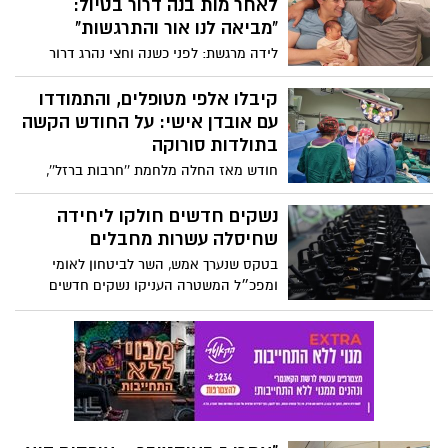
לאחר מות בנה דרור בטיול:
"מביאה לנו אור והתרגשות"
לידה מרגשת: לפני כשנה וחצי נהרג דרור
סמדג'ה, רק בן 7, כשנפל מחלון המלון שבו
שהה יחד עם משפחתו בזמן טיול בברצלונה,
קיבלו אלפי מטופלים, והתמודדו
כאשר רצה לצפות בילדים משחקים כדורגל
עם אובדן אישי: על החודש הקשה
בחצר. ביום חמישי שעבר ילדה יפעת בת
בתולדות סורוקה
בבית חולים 'סורוקה', ובכך הביאה לבעלה חגי
חודש מאז החלה מלחמת ''חרבות ברזל'',
ושתי הבנות, אור חדש ומשמח לליבם.
ובבית החולים סורוקה עוד לא עצרו להתמודד
עם האובדן האישי שלהם - זאת לאחר
נשקים חדשים חולקו ליחידה
שמספר אנשי צוות נרצחו ונפצעו קשה. לצד
שחיסלה עשרות מחבלים
זאת, טיפל בית החולים באלפי פצועים והיווה
בטקס שנערך אמש, השר לביטחון לאומי
עמוד תווך בעורף
ומפכ״ל המשטרה העניקו נשקים חדשים
ללוחמי החטיבה הטקטית כהוקרה והערכה
על פועלם במלחמה. במהלך הימים הראשונים
של הלחימה, חיסלה היחידה עשרות מחבלים
והצילה לא מעט בני אדם