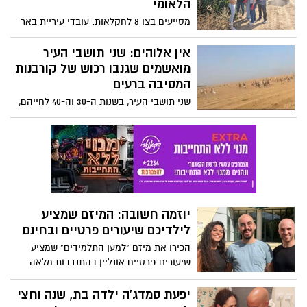
הלאומי
מסייעים בצו 8 לחקלאות: עובדי עיריית באר
שבע וחברת 'כיוונים' נרתמו למשימה הלאומית
להתנדב ולסייע לחקלאי הדרום
אין אלוהים: שני תושבי העיר
מואשמים שגנבו רכוש של קורבנות
המסיבה ברעים
שני תושבי העיר, בשנות ה-30 וה-40 לחייהם,
מואשמים שנכנסו יחד עם עוד אדם שטרם
נתפס לשטח המסיבה - וזאת במסווה כמי
שרוצים לעזור ולסייע אך במקום זאת גנבו
רכוש של קורבנות הטבח
יוזמה חשובה: המיזם שמציע
לילדיכם שיעורים פרטיים ובחינם
הכירו את מיזם "למען התלמידים" שמציע
שיעורים פרטיים אונליין בהתנדבות מלאה
לתלמידי כיתות א'-יב' במגוון מקצועות
יפעת סמדג'ה ילדה בת, שנה וחצי