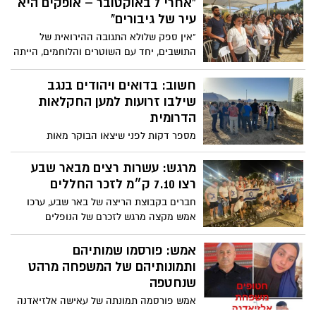
"אחרי 7 באוקטובר – אופקים היא
עיר של גיבורים"
"אין ספק שלולא התגובה ההירואית של
התושבים, יחד עם השוטרים והלוחמים, הייתה
אופקים סופגת אבדות כבדות עוד יותר. אחרי
7 באוקטובר, אנו בהחלט יכולים לומר
חשוב: בדואים ויהודים בנגב
שאופקים היא עיר של גיבורים" – כך אמר
שילבו זרועות למען החקלאות
אתמול ראש עיריית אופקים, איציק דנינו,
הדרומית
בטקס זיכרון והתייחדות שנערך במלאת 30
מספר דקות לפני שיצאו הבוקר מאות
לאירועי שבת השחורה באופקים.
מתנדבים אל שטחי החקלאות בעוטף,
התקיימה הבוקר בפארק תעשייה עידן הנגב
מרגש: עשרות רצים מבאר שבע
מסיבת עיתונאים בהשתתפות ראש מ.א בני
רצו 7.10 ק״מ לזכר החללים
שמעון- ניר זמיר, עמוס עובדיה- "אחים
חברים בקבוצת הריצה של באר שבע, ערכו
למשק", עימאד אלסאנע- מנכ"ל פארק
אמש מקצה מרגש לזכרם של הנופלים
התעשייה המשותף, ארנון קולומבוס- מנכ"ל
והחללים במתקפת הפתע של בוקר ה-7.10
חממת InNegev ונוספים. בה קראו לתושבי
אמש: פורסמו שמותיהם
הנגב- בדואים ויהודים כאחד להמשיך
ותמונותיהם של המשפחה מרהט
להצטרף ליוזמת הסיוע ו"לתת יד" בקטיף
שנחטפה
התוצרת הישראלית. זאת במטרה להגדיל את
היקפי המתנדבים בשטח ולאפשר עשייה,
אמש פורסמה תמונתה של עאישה אלזיאדנה
היכרות ואחווה בין דרי הנגב.
בת ה-17, שנחטפה לעזה ביחד אביה יוסף