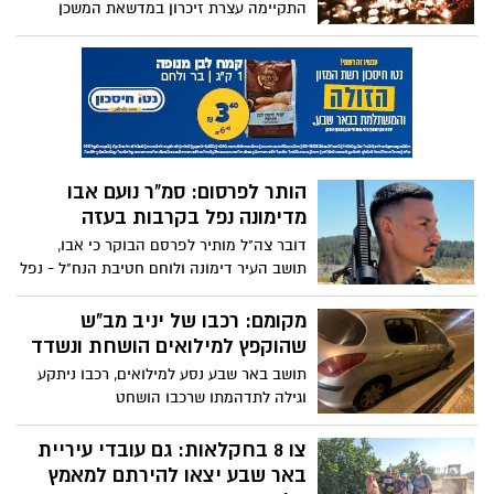
התקיימה עצרת זיכרון במדשאת המשכן
לאומניות הבמה בבאר שבע. העצרת
שהתקיימה בהשתתפות משפחות שכולות,
נציגי זרועות הביטחון וההצלה ותושבים רבים,
כללה פרקי זיכרון ותפילה, טקס הדלקת 7
נרות זיכרון כסמל לשבעה באוקטובר ושירים
לזכרם.
הותר לפרסום: סמ"ר נועם אבו
מדימונה נפל בקרבות בעזה
דובר צה"ל מותיר לפרסם הבוקר כי אבו,
תושב העיר דימונה ולוחם חטיבת הנח"ל - נפל
במהלך הקרבות בצפון רצועת עזה
מקומם: רכבו של יניב מב"ש
שהוקפץ למילואים הושחת ונשדד
תושב באר שבע נסע למילואים, רכבו ניתקע
וגילה לתדהמתו שרכבו הושחט
צו 8 בחקלאות: גם עובדי עיריית
באר שבע יצאו להירתם למאמץ