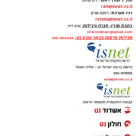
מנכ"ל ועורך ראשי:
רם שהם
ram@isnet.co.il
רכז מערכת:
רותם שרון
rotems@isnet.co.il
כתבת מגזין, חברה ורכילות:
שרון דינר
sharondinarr@gmail.com
מכירות פרסום בבאר שבע נט:
050-8833100
פרסום ברשת ישראל נט - אלדה נתנאל
050-7870908
elda@isnet.co.il
קבוצת התקשורת ומקומוני הרשת: