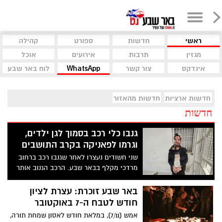
ראשי
חדשות
ספורט
קהילה
מגזין
תרבות
אירועים
אוכל
אינדקס
צור קשר
WhatsApp
לוח באר שבע
חדשות ארציות
חדשות מהאזור
חדשות
גנבו כלי רכב בסמוך לגן ילדים,
וגרמו לפאניקה בקרב התושבים
שני חשודים נעצרו לאחר שגנבו רכב ברחוב
מרדכי מקלף בבאר שבע. הרכב הגנוב אותר
בשכונה ד' בעודו נטוש
באר שבע זוכרת: עצרת לציון
חודש לטבח ה-7 באוקטובר
אמש (7/11), במלאת חודש לאסון שמחת תורה,