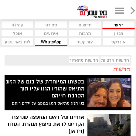
ראשי
חדשות
ספורט
קהילה
מגזין
תרבות
אירועים
אוכל
אינדקס
צור קשר
WhatsApp
לוח באר שבע
חדשות ארציות
חדשות מהאזור
חדשות
בקשתו המיוחדת של בנם של הזוג
מתיאס שהוריו הגנו עליו תוך
הקרבת חייהם
בני הזוג מתיאס הגנו בגופם על ילדם רותם
ובכך הצילו את חייו. האחות שניתחה את
רותם מספרת בגילוי לב על בקשתו המיוחדת
אחיינו של ראש המועצה שנרצח
של הבן לפני שנותח ועל הרגע הטראגי
הקדיש לו את פיצוץ מנהרת הטרור
שחוותה כאשר גילתה מה עלה בגורל בני הזוג
(וידאו)