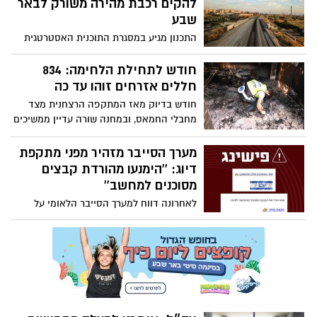
להקים רכבת מהירה משורק לבאר
שבע
התכנון מגיע במסגרת התוכנית האסטרטגית
הלאומית למסילות ברזל של משרד התחבורה
והבטיחות בדרכים, לחיבור מסילתי מהיר בין
חודש לתחילת הלחימה: 834
כל המטרופולינים
חללים אזרחים זוהו עד כה
חודש בדיוק מאז המתקפה הרצחנית מצד
מחבלי החמאס, ובמחנה שורה עדיין ממשיכים
לזהות מספר רב של גופות. וגם - כמה כתבי
אישום הוגשו עד כה בשל הסתה?
מערך הסייבר מזהיר מפני מתקפת
דיוג: ''הימנעו מהורדת קבצים
מסוכנים למחשב''
לאחרונה דווח למערך הסייבר הלאומי על
קמפיין דיוג (Phishing) נרחב הפעיל בישראל
באמצעות הודעות לדואר האלקטרוני, עם
קישור להורדת קבצים זדוניים