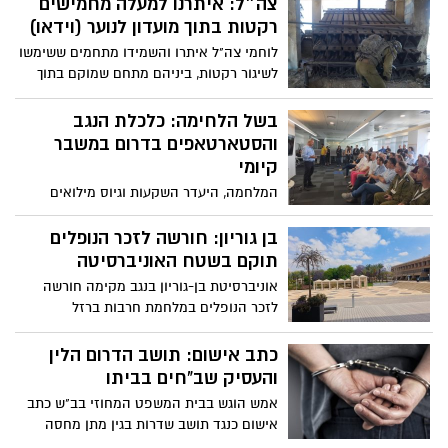
צה״ל: איתרנו למעלה מחמישים
רקטות בתוך מועדון לנוער (וידאו)
לוחמי צה"ל איתרו והשמידו מתחמים ששימשו
לשיגור רקטות, ביניהם מתחם שמוקם בתוך
מסגד ; למעלה מ-50 רקטות נמצאו במתחם
המשמש לפעילות נוער, מוכנות לשיגור אל עבר
בשל הלחימה: כלכלת הנגב
ישראל
והסטארטאפים בדרום במשבר
קיומי
המלחמה, היעדר השקעות וגיוס מילואים
הרחב מסכנים את קהילת הסטארטאפים
הדרומית: כך עולה מכנס חירום שהתקיים
בן גוריון: חורשה לזכר הנופלים
בימים האחרונים ברובע החדשנות בבאר שבע,
תוקם בשטח האוניברסיטה
עם מנכ"ל הרשות לחדשות ונציגי האקוסיסטם
אוניברסיטת בן-גוריון בנגב מקימה חורשה
הדרומי, בהם חממותInNegev , CanNegev ו-
לזכר הנופלים במלחמת חרבות ברזל
FinSec הפועלות להקמת חברות הייטק
והנרצחים במתקפת הטרור
דרומיות.
כתב אישום: תושב הדרום הלין
והעסיק שב"חים בביתו
אמש הוגש בבית המשפט המחוזי בב"ש כתב
אישום כנגד תושב שדרות בגין מתן מחסה
והעסקתם של פלסטיניים בניגוד לחוק