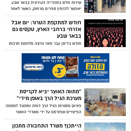
שירות חדש בספרייה העירונית בבאר שבע
סקירה על מתקפת הטרור הרצחנית באופקים
יאפשר להזמין ספרים מרחוק, כאשר לאחר
ב-7 באוקטובר, ועל הנעשה ברשות
שעובדי הספרייה יאתרו את הספרים
בעקבותיה. בנוסף, שמעו על סיפורי הגבורה
המבוקשים ויארזו אותם, יוכלו התושבים
חודש למתקפת הטרור: יום אבל
האזרחית של תושבי העיר, אשר הצילו בגופם
להגיע ולאסוף אותם
אזרחי ברחבי הארץ, טקסים גם
אזרחים רבים.
בבאר שבע
חודש בדיוק עבר מאז פרצה מלחמת חרבות
ברזל, אשר החלה עם הטבח הנוראי באזור
עוטף עזה. היום (ד'), יקיימו אלפי אזרחים
ברחבי הארץ יום אבל, שילווה בטקסים
ועצרות
''מתווה האוצר יביא לקריסת
מערכת הגיל הרך באופן מידי''
פורום מסגרות הגיל הרך דוחה ומתנגד למתווה
הפיצויים שפורסם על ידי משרדי האוצר
החינוך והעבודה: יביא לקריסת מערכת הגיל
הרך באופן מידי
הייתכן? משרד התחבורה מתכנן