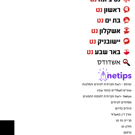
נטיפס - רשת חברתית לטיפים והמלצות
שערים חשמליים בבאר שבע
Netips -רשת חברתית לחכמת ההמונים
מסלולים לטיולים
טיולים בדרום
עורך דין באשדוד
קריית גת נט
חולון נט
פרסום