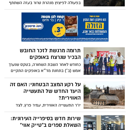
בפעולה לפיצוץ מנהרת טרור בעזה השתתף
סרן ר', אחיינו של אופיר ליבשטיין ז"ל
שהקדיש עבורו את הפיצוץ. "נחזיר את עוטף
עזה ל-100% גן עדן"
תרומה מרגשת לזכר החובש
הבכיר שנרצח באופקים
כחודש לאחר השבת השחורה, בטקס שנערך
אמש (ב׳) בתחנת מד״א באופקים התקיים
ערב לזכרו של חובש בכיר במד״א אהרון
חיימוב ז״ל שנרצח מיריות מחבלים בבוקר
על רקע המצב הבטחוני: האם זה
שמחת תורה כשנהג על אמבולנס בדרכו
היעד החדש של התעשייה
להציל חיים
האווירית?
יו"ר התעשייה האווירית, עמיר פרץ, לצד
בכירים בהנהלת החברה, הגיעו ביום ראשון
האחרון לסיור באופקים. המשתתפים ערכו
שירות חדש בסיפרייה העירונית:
בחמ"ל העירייה פגישת עבודה עם ראש העיר,
השאלת ספרים ב"טייק אווי"
איציק דנינו, וצוותו הבכיר, במהלכה קיבלו