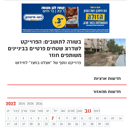
בשורה לתושבים: הפרוייקט
לשדרוג שטחים פרטיים בביניינים
משותפים חוזר
פרוייקט נוסף של "אצלנו בחצר" לחידוש
ושיפוץ שטחים פרטיים ברחבי העיר ב"ש יוצא
לדרך
חדשות ארציות
חדשות מהאזור
2023
2024
2025
2026
נוב
דצמ
אוק
ספט
אוג
יול
יונ
מאי
אפר
מרץ
פבר
ינו
7
1
2
3
4
5
6
8
9
10
11
12
13
14
15
16
17
18
19
20
21
22
23
24
25
26
27
28
29
30