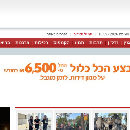
|
המייל האדום
|
לפרסום באתר
זין
נדל"ן
תרבות
תמוז
הקמפוס
רכילות
צרכנות
בריאו