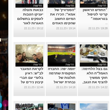
חדשות
חדשות
חדשות
״החודש הראשון
''הסנדוויץ' של
כבאות והצלה
קריטי לטיפול
אמא": הכירו את
יעניקו הטבות
בטראומה״
המיזם החשוב
לעסקים בתשלום
שהקימו האחים
האגרות לאור
...
הבאר שבעיים
המלחמה
19:12 / 22.11.23
19:14 / 22.11.23
19:28 / 22.11.23
למען החיילים
...
...
חדשות
חדשות
חדשות
גם בצל הלחימה:
יוזמה יפה: החברה
לקראת המעבר
האמל"ח הלא
המקומית שתרמה
לב"ש: ראיון
חוקי ממשיך
חולצות של
בלעדי עם חברי
להציף את הנגב,
נבחרת ישראל
קיבוץ נירים על
נשקים נתפסו
לילדי העוטף
הטראומה הקשה
12:44 / 22.11.23
14:18 / 22.11.23
14:22 / 22.11.23
בפיצרייה
שחוו
...
...
...