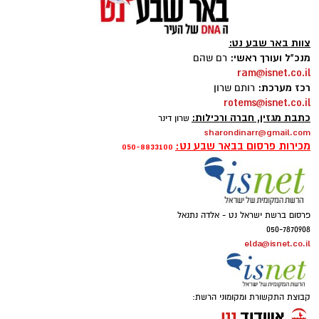
צוות באר שבע נט:
מנכ"ל ועורך ראשי:
רם שהם
ram@isnet.co.il
רכז מערכת:
רותם שרון
rotems@isnet.co.il
כתבת מגזין, חברה ורכילות:
שרון דינר
sharondinarr@gmail.com
מכירות פרסום בבאר שבע נט:
050-8833100
פרסום ברשת ישראל נט - אלדה נתנאל
050-7870908
elda@isnet.co.il
קבוצת התקשורת ומקומוני הרשת: