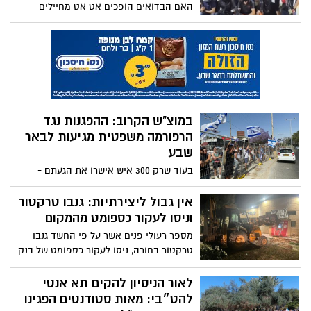
האם הבדואים הופכים אט אט מחיילים
ומחסלים עבור ארגוני פשע יהודיים לארגון
פשע עצמאי, חזק, גדול , אכזרי שלא רואה
בעיניים ומתכנן בעצמו להשתלט על אזור
אשדוד עד באר שבע? ההערכה היא
שהבדואים עצמם רוצים למלא את החלל
שהותיר אחריו בני שלמה, ואת העובדה
שדומרני במנוסה, כדי להשתלט על העסקים
במוצ"ש הקרוב: ההפגנות נגד
בדרום. הם מבינים את כוחם ולא ירחק היום
הרפורמה משפטית מגיעות לבאר
שהערבים והיהודים הם אלו שיעבדו עבורם
שבע
ולא להפך
בעוד שרק 300 איש אישרו את הגעתם -
פעילים חברתיים בבאר שבע מתכננים ביום
שבת הקרוב להתייצב ברחבת המשכן ולהפגין
אין גבול ליצירתיות: גנבו טרקטור
כנגד הרפורמה המשפטית של יריב לוין:
וניסו לעקור כספומט מהמקום
''הדמוקרטיה שלנו בסכנה''
מספר רעולי פנים אשר על פי החשד גנבו
טרקטור בחורה, ניסו לעקור כספומט של בנק
הפועלים ממקומו. הם נמלטו מהזירה, וכעת
נפתחה חקירה
לאור הניסיון להקים תא אנטי
להט״בי: מאות סטודנטים הפגינו