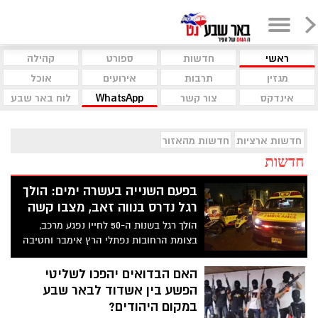
ראשי
חדשות
ספורט
קהילה
מגזין
תרבות
אירועים
אוכל
אינדקס
צור קשר
WhatsApp
לוח באר שבע
חדשות ארציות
חדשות מהאזור
חדשות
בפעם השנייה בעשרה ימים: הולך
רגל נדרס בנווה זאב, מצבו קשה
הולך רגל בשנות ה-50 לחייו נפגע מרכב,
בצומת הרחובות נפתלי הרץ אימבר וחטיבה
שמונה בנווה זאב ומצבו מוגדר קשה. רק לפני
עשרה ימים תושבת השכונה נדרסה באותו
האם הבדואים יהפכו לשליטי
הרחוב ונפצעה באורח בינוני
הפשע בין אשדוד לבאר שבע
במקום היהודים?