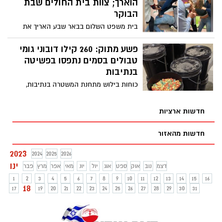
הוארך; צוות בית החולים שבת
גבוהים על עבירות פרוטקשן ואחזקת נשק לא
הבוקר
חוקי. האם הם יעברו וישנו את המצב הנתון
בית משפט השלום בבאר שבע האריך את
בנגב?
מעצרם של זוג ההורים מירוחם, שתקפו
בתחילת השבוע רופא ילדים בבית החולים
פשע מתוק: 260 קילו דובוני גומי
סורוקה. הבוקר, הפגינו צוותי הרפואה במקום
טבולים בסמים נתפסו בפשיטה
ושבתו במשך שעתיים
בנתיבות
כוחות בילוש מתחנת המשטרה בנתיבות,
פשטו על בית בעיר וגילו לתדהמתם כמות
בלתי רגילה של דובוני גומי, אשר נטבלו
חדשות ארציות
בקנאביס. כל הפרטים בכתבה
חדשות מהאזור
2023
2024
2025
2026
ינו
דצמ
נוב
אוק
ספט
אוג
יול
יונ
מאי
אפר
מרץ
פבר
1
2
3
4
5
6
7
8
9
10
11
12
13
14
15
16
18
17
19
20
21
22
23
24
25
26
27
28
29
30
31