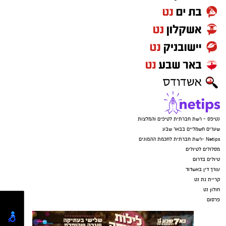
נטיפס - רשת חברתית לטיפים והמלצות
שערים חשמליים בבאר שבע
Netips -רשת חברתית לחכמת ההמונים
מסלולים לטיולים
טיולים בדרום
עורך דין באשדוד
קריית גת נט
חולון נט
פרסום