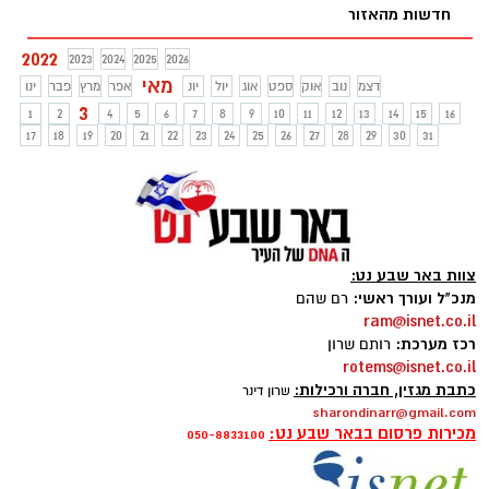
חדשות מהאזור
2022
2023
2024
2025
2026
מאי
דצמ
נוב
אוק
ספט
אוג
יול
יונ
אפר
מרץ
פבר
ינו
3
1
2
4
5
6
7
8
9
10
11
12
13
14
15
16
17
18
19
20
21
22
23
24
25
26
27
28
29
30
31
צוות באר שבע נט:
מנכ"ל ועורך ראשי:
רם שהם
ram@isnet.co.il
רכז מערכת:
רותם שרון
rotems@isnet.co.il
כתבת מגזין, חברה ורכילות:
שרון דינר
sharondinarr@gmail.com
מכירות פרסום בבאר שבע נט:
050-8833100