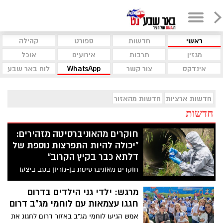
ראשי
חדשות
ספורט
קהילה
מגזין
תרבות
אירועים
אוכל
אינדקס
צור קשר
WhatsApp
לוח באר שבע
חדשות ארציות
חדשות מהאזור
חדשות
חוקרים מהאוניברסיטה מזהירים:
"יכולה להיות התפרצות נוספת של
דלתא כבר בקיץ הקרוב"
חוקרים מאוניברסיטת בן-גוריון בנגב ביצעו
מעקב אחר מערכת השפכים של העיר באר
שבע ומצאו ריכוזים נמוכים של ווריאנט
מרגש: ילדי גני הילדים בדרום
הדלתא, וכעת הם מתריעים כי האומיקרון לא
חגגו עצמאות עם לוחמי מג"ב דרום
חיסל לחלוטין את הדלתא והוא עלול להופיע
אמש הגיעו לוחמי מג"ב באזור דרום לחגוג את
מחדש.