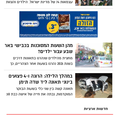
עצמאות 74 של מדינת ישראל. הילדים והצוות
החינוכי רקדו ושרו עם הלוחמים. את המסורת
יזמו גם השנה סניף מתנדבי יחד למען החייל,
בראשות יו"ר ציפורה חלפון
מהן השעות המסוכנות בכבישי באר
שבע עבור ילדים?
מחצית מהילדים שנהרגו בתאונות דרכים
בשנת 2021 נהרגו בשעות אחר הצהריים, כך
עולה מנתוני עמותת אור ירוק. אז מה הן
השעות המסוכנות עבור ילדינו כאן בבאר
במהלך הלילה: הרוגה ו-4 פצועים
שבע?
בינוני תאונה ליד שדה תימן
תאונה קשה בין שני כלי בשעות הבוקר
המוקדמות, גבתה את חייה של אישה כבת 30
אשר ישבה במושב האחורי. שאר נוסעות
הרכב נפצעו באורח בינוני ופונו לסורוקה
חדשות ארציות