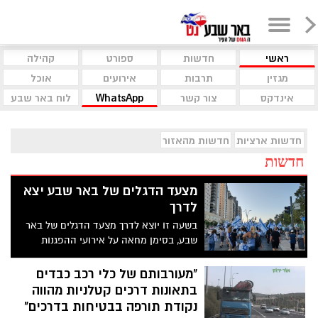
ראשי
חדשות
ספורט
קהילה
מגזין
תרבות
אירועים
אוכל
אינדקס
צור קשר
WhatsApp
לוח באר שבע
חדשות ארציות
חדשות מהאזור
חדשות
מצעד הדגלים של באר שבע יצא
לדרך
בשעה זו יוצא לדרך מצעד הדגלים של באר
שבע, בסימן מחאה על אירועי ההפגנות
בקמפוס בן גוריון בהן הונפו דגלי אש"ף
באישור האוניברסיטה. עשרות תושבים
"מעורבותם של כלי רכב כבדים
מתכנסים כעת בקריית הממשלה עם דגלי
בתאונות דרכים קטלניות מהווה
ישראל>>>
נקודת תורפה בבטיחות בדרכים"