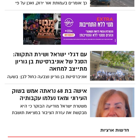
כך אומרים בעמותת אור ירוק, ואכן על פי
הנתונים ישנה עליה של 23% בתאונות דרכים
קטלניות במעורבות אוטובוסים ומשאיות, ומה
לגבי באר שבע?
עם דגלי ישראל ושירת התקווה:
הסגל של אוניברסיטת בן גוריון
מתייצב למחאה
אוניברסיטת בן גוריון נצבעה כחול לבן: בשעה
האחרונה התקיימה מחאה, מאחוריה עומדים
הסגל המנהלי והטכני של האוניברסיטה, כנגד
אישה בת 68 נראתה אמש בשוק
ההפגנות ביום שני האחרון במהלכן אושרה
העירוני ומאז נעלמו עקבותיה
הנפת דגלי פלסטין בשטח הקמפוס. ד"ר אורן
משטרת ישראל מודיעה הבוקר כי היא
ווכט: "הפסיקו להשמיע את ההמנון בחלק
מבקשת את עזרת הציבור במציאת תושבת
מהטקסים".
באר שבע, אשר נראתה לאחרונה אמש באזור
השוק העירוני בעיר
חדשות ארציות