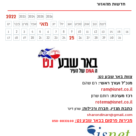
חדשות מהאזור
2022
2023
2024
2025
2026
מאי
דצמ
נוב
אוק
ספט
אוג
יול
יונ
אפר
מרץ
פבר
ינו
1
2
3
4
5
6
7
8
9
10
11
12
13
14
15
16
25
17
18
19
20
21
22
23
24
26
27
28
29
30
31
צוות באר שבע נט:
מנכ"ל ועורך ראשי:
רם שהם
ram@isnet.co.il
רכז מערכת:
רותם שרון
rotems@isnet.co.il
כתבת מגזין, חברה ורכילות:
שרון דינר
sharondinarr@gmail.com
מכירות פרסום בבאר שבע נט:
050-8833100