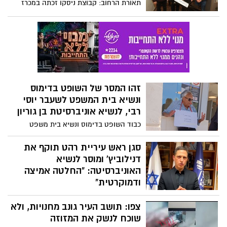
תאורת הרחוב: קבוצת ניסקו זכתה במכרז
חברת החשמל לביצוע פרויקט החלפת
התאורה ברחבי המועצה האזורית שער הנגב.
היקף הפרויקט כ-3 מיליון שקלים, מטרתו
לסייע להגברת הביטחון האישי של התושבים
במרחב הציבורי ולחסוך בהוצאות אנרגיה.
זהו המסר של השופט בדימוס
ונשיא בית המשפט לשעבר יוסי
רבי, לנשיא אוניברסיטת בן גוריון
כבוד השופט בדימוס ונשיא בית משפט
השלום לשעבר בבאר שבע, יוסי רבי, במחאה
כנגד אירועי אמש באוניברסיטת בן גוריון,
סגן ראש עיריית רהט תוקף את
עומד בשער האוניברסיטה עם שלט: "תתפטר"
דנילוביץ' ומוסר לנשיא
האוניברסיטה: "החלטה אמיצה
ודמוקרטית"
בתגובה לאירועי אמש, סגן ראש עיריית רהט
צפו: תושב העיר גונב מחנויות, ולא
עטא אבו מדיעם שלח מכתב לנשיא
אוניברסיטת בן גוריון פרופסור דניאל
שוכח לנשק את המזוזה