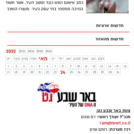
חיימוביץ' ותוקף את דבריו של רוביק:
כתב אישום הוגש כנגד תושב העיר, אשר חשוד
"האופנה היום היא הסתה נגד ערבים".
בגניבה ממספר בתי עסק בעיר. מעצרו הוארך
חדשות ארציות
חדשות מהאזור
2022
2023
2024
2025
2026
מאי
דצמ
נוב
אוק
ספט
אוג
יול
יונ
אפר
מרץ
פבר
ינו
1
2
3
4
5
6
7
8
9
10
11
12
13
14
15
16
24
17
18
19
20
21
22
23
25
26
27
28
29
30
31
צוות באר שבע נט:
מנכ"ל ועורך ראשי:
רם שהם
ram@isnet.co.il
רכז מערכת:
רותם שרון