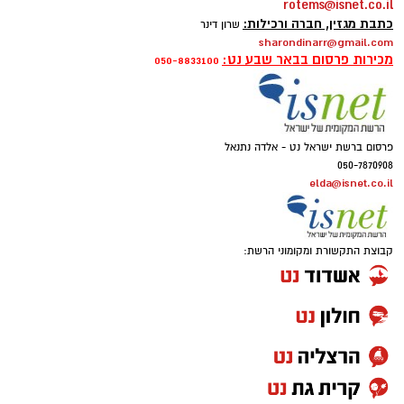
rotems@isnet.co.il
כתבת מגזין, חברה ורכילות:
שרון דינר
sharondinarr@gmail.com
מכירות פרסום בבאר שבע נט:
050-8833100
פרסום ברשת ישראל נט - אלדה נתנאל
050-7870908
elda@isnet.co.il
קבוצת התקשורת ומקומוני הרשת: