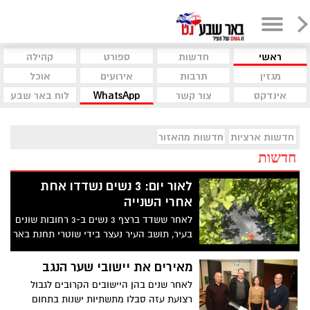
ראשי
חדשות
ספורט
קהילה
מגזין
תרבות
אירועים
אוכל
אינדקס
צור קשר
WhatsApp
לוח באר שבע
חדשות ארציות
חדשות מהאזור
חדשות
לאור יום: 3 נשים נשדדו אחת
אחרי השנייה
לאחר ששדד ברצף 3 נשים ב-3 רחובות שונים
בעיר, תושב העיר נעצר בידי שוטרי תחנת באר
שבע.
מאירים את יישובי שער הנגב
לאחר שנים בהן היישובים הקרובים לגבול
רצועת עזה סבלו מתשתיות ישנות בתחום