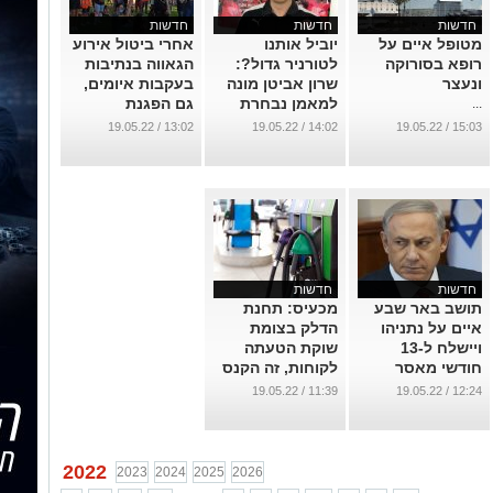
חדשות
חדשות
חדשות
מטופל איים על
יוביל אותנו
אחרי ביטול אירוע
רופא בסורוקה
לטורניר גדול?:
הגאווה בנתיבות
ונעצר
שרון אביטן מונה
בעקבות איומים,
למאמן נבחרת
גם הפגנת
...
כדורגל הנשים
הקהילה הגאה לא
13:02 / 19.05.22
14:02 / 19.05.22
15:03 / 19.05.22
תתקיים
...
...
חדשות
חדשות
תושב באר שבע
מכעיס: תחנת
איים על נתניהו
הדלק בצומת
ויישלח ל-13
שוקת הטעתה
חודשי מאסר
לקוחות, זה הקנס
שהיא שילמה
...
11:39 / 19.05.22
12:24 / 19.05.22
...
2022
2023
2024
2025
2026