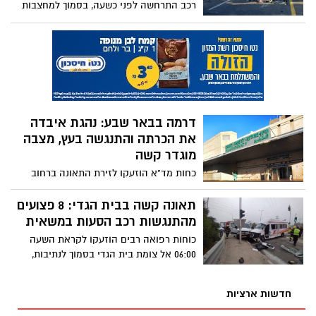
רכב התרחשה לפני כשעה, בסמוך למחצבות
צין בים המלח. כוחות רפואה וכיבוי אש רבים
הוזעקו לזירה - כל חמשת הפצועים פונו
להמשך קבלת טיפול רפואי בבית החולים
"סורוקה", 2 מהם במצב קשה.
דרמה בבאר שבע: נהגת איבדה
את הכרתה והתנגשה בעץ, מצבה
מוגדר קשה
כחות מד"א הוזעקו לזירת התאונה ברחוב
חיים יחיל בעיר, שם ביצעו הכוחות פעולות
החייאה בנהגת כבת 60. היא פונתה לבית
תאונה קשה בבית הגדי: 8 פצועים
החולים סורוקה במצב קשה
מהתנגשות רכב הסעות במשאית
כוחות רפואה רבים הוזעקו לקראת השעה
06:00 אל צומת בית הגדי בסמוך לנתיבות,
זאת לאחר שרכב הסעות התנגש במשאית.
לבית החולים סורוקה פונו 8 פצועים, 2 מהם
חדשות ארציות
במצב קשה