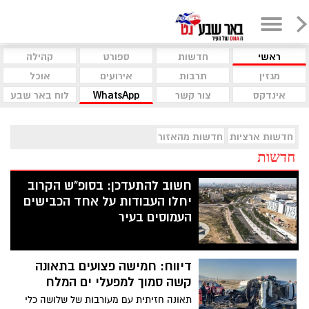
ראשי
חדשות
ספורט
קהילה
מגזין
תרבות
אירועים
אוכל
אינדקס
צור קשר
WhatsApp
לוח באר שבע
חדשות ארציות
חדשות מהאזור
חדשות
חשוב להתעדכן: בסופ"ש הקרוב
יחלו העבודות על אחד הכבישים
העמוסים בעיר
דיווח: חמישה פצועים בתאונה
קשה סמוך למפעלי ים המלח
תאונה חזיתית עם מעורבות של שלושה כלי