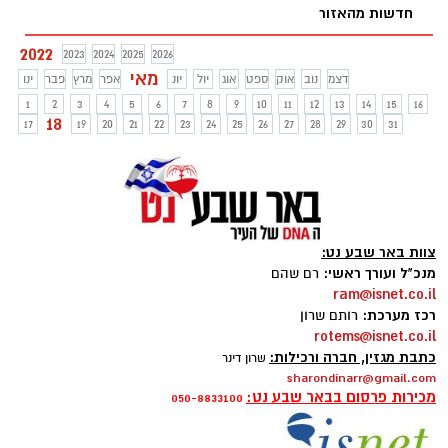
חדשות מהאזור
2022
2023
2024
2025
2026
מאי
דצמ
נוב
אוק
ספט
אוג
יול
יונ
אפר
מרץ
פבר
ינו
1
2
3
4
5
6
7
8
9
10
11
12
13
14
15
16
18
17
19
20
21
22
23
24
25
26
27
28
29
30
31
צוות באר שבע נט:
מנכ"ל ועורך ראשי:
רם שהם
ram@isnet.co.il
רכז מערכת:
רותם שרון
rotems@isnet.co.il
כתבת מגזין, חברה ורכילות:
שרון דינר
sharondinarr@gmail.com
מכירות פרסום בבאר שבע נט:
050-8833100