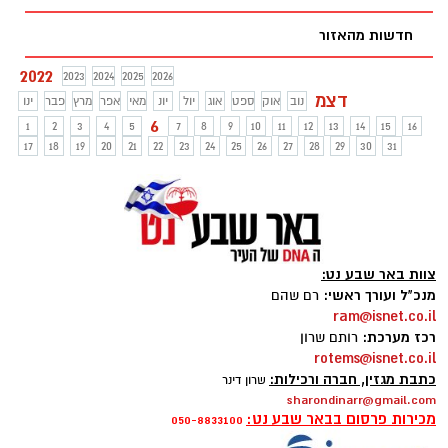
הפרטים בכתבה
חדשות מהאזור
2022
2023
2024
2025
2026
דצמ
נוב
אוק
ספט
אוג
יול
יונ
מאי
אפר
מרץ
פבר
ינו
6
1
2
3
4
5
7
8
9
10
11
12
13
14
15
16
17
18
19
20
21
22
23
24
25
26
27
28
29
30
31
צוות באר שבע נט:
מנכ"ל ועורך ראשי:
רם שהם
ram@isnet.co.il
רכז מערכת:
רותם שרון
rotems@isnet.co.il
כתבת מגזין, חברה ורכילות:
שרון דינר
sharondinarr@gmail.com
מכירות פרסום בבאר שבע נט:
050-8833100