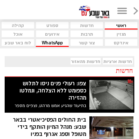
ראשי
חדשות
ספורט
קהילה
מגזין
תרבות
אירועים
אוכל
אינדקס
צור קשר
WhatsApp
לוח באר שבע
חדשות ארציות
חדשות מהאזור
חדשות
צפו: רעולי פנים ניסו לתלוש
כספומט ללא הצלחה, ונמלטו
מהזירה
בתיעוד שהגיע אמש מרהט, נצפים מספר
רעולי פנים כשהם מנסים לתלוש כספומט
ממקומו. צפו בתיעוד
בית החולים הפסיכיאטרי בבאר
שבע: מנהל המיון הותקף בידי
מטופל וספג אגרוף בפניו