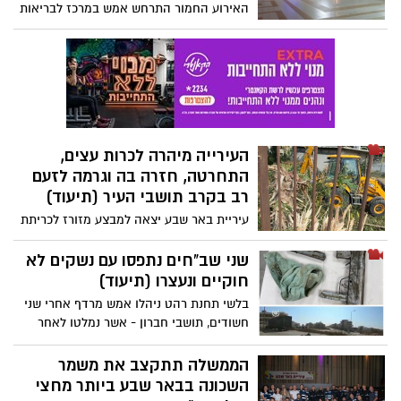
האירוע החמור התרחש אמש במרכז לבריאות
הנפש בבאר שבע, כאשר אחד המטופלים
הכה את מנהל מחלקת המיון. כעת העובדים
זועמים ונראה שהפתרון לאלימות במרכזים
הרפואיים בישראל רחוק מלהגיע.
העירייה מיהרה לכרות עצים,
התחרטה, חזרה בה וגרמה לזעם
רב בקרב תושבי העיר (תיעוד)
עיריית באר שבע יצאה למבצע מזורז לכריתת
עצים, אך פעילי איכות הסביבה בעיר שדרשו
לראות את כל ההיתרים הרלוונטיים זעמו מאי
שני שב"חים נתפסו עם נשקים לא
הסדרים שראו. אחרי שהפעילים איימו להפגין
חוקיים ונעצרו (תיעוד)
ולמחות כנגד המהלך, עיריית באר שבע
בלשי תחנת רהט ניהלו אמש מרדף אחרי שני
התחייבה לבצע תחקיר מקיף, מה שעצר את
חשודים, תושבי חברון - אשר נמלטו לאחר
ההפגנה לבינתיים - אבל כל זה היה מאוחר
שעלה החשד כי הם מחזיקים נשקים לא
מידי כדי להציל את העצים שנכרתו
חוקיים. צפו ברגע מעצרם
הממשלה תתקצב את משמר
השכונה בבאר שבע ביותר מחצי