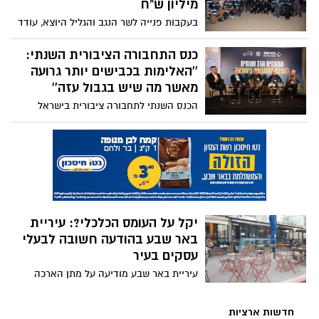
מיליון ש"ח
בעקבות פנייה לשר הנגב והגליל היוצא, עודד
פורר - נפתח קול קורא שבעזרתו הוקצו
למיזם החשוב מעל לחצי מיליון שקלים.
כנס התחבורה הציבורית השנתי:
הכסף, ישמש את המתנדבים ברכישת ציוד
''האלימות בכבישים יותר גרועה
תומך
מאשר מה שיש בגבול עזה''
הכנס השנתי לתחבורה ציבורית בישראל
נפתח באילת, ועסק בין היתר בסוגיית
האלימות בכבישים, במחסור בנהגים ובשלל
נושאים נוספים: "הגים קמים בבוקר לשרת את
הציבור ומוצאים את עצמם חסרי אונים כי אין
לנו גב''
יקל על העומס הכלכלי?: עיריית
באר שבע בהודעה חשובה לבעלי
עסקים בעיר
עיריית באר שבע מודיעה על מתן הארכה
עבור בעלי עסקים שרוצים לקבל הנחה
בארנונה, בעקבות משבר הקורונה. אז לאן
חדשות ארציות
פונים ומהו התאריך האחרון להגשה? כל