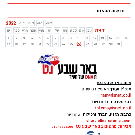
שיש למדינה חובה למגר באמצעות מדיניות
חדשות מהאזור
מקיפה. במרכזי הסיוע תקפו בחריפות את
הסעיף בהסכם: "העובדה שראש הממשלה
2022
2023
2024
2025
2026
המיועד מוכן להפקיר נשים לסבל, לעינוי נפשי
דצמ
נוב
אוק
ספט
אוג
יול
יונ
מאי
אפר
מרץ
פבר
ינו
ולאלימות מתמשכת היא בלתי מתקבלת על
הדעת".
1
2
3
4
5
6
7
8
9
10
11
12
13
14
15
16
26
17
18
19
20
21
22
23
24
25
27
28
29
30
31
צוות באר שבע נט:
מנכ"ל ועורך ראשי:
רם שהם
ram@isnet.co.il
רכז מערכת:
רותם שרון
rotems@isnet.co.il
כתבת מגזין, חברה ורכילות:
שרון דינר
sharondinarr@gmail.com
מכירות פרסום בבאר שבע נט:
050-8833100