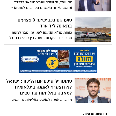
יוסי שלי, מי שהיה שגריר ישראל בברזיל
ונחשב לאחד האנשים הקרובים לנתניהו -
מועמד לתפקיד בכיר במשרדו של ראש
הממשלה הבא. כל הפרטים
סוער גם בכבישים: 3 פצועים
בתאונה ליד ערד
כוחות מד"א הוזעקו לפני זמן קצר לצומת
חתרורים, בעקבות תאונה בין 2 כלי רכב. כל
הפרטים
סמוטריץ' סיכם עם הליכוד: ישראל
לא תצטרף לאמנה בינלאומית
למאבק באלימות נגד נשים
מדובר באמנה למאבק באלימות נגד נשים
שאליה הצטרפו יותר מ-40 מדינות באירופה
ובין היתר מבהירה כי אלימות נגד נשים ובתוך
חדשות ארציות
המשפחה אינה עניין של הפרט אלא תופעה