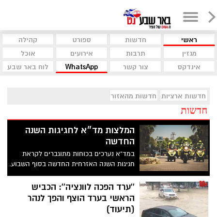
ראשי
חדשות
ספורט
קהילה
מגזין
תרבות
אירועים
אוכל
אינדקס
צור קשר
WhatsApp
לוח באר שבע
חדשות ארציות
חדשות מהאזור
חדשות
המלצות מד״א לחגיגות השנה
החדשה
במד"א נערכים בכוחות מתוגברים לקראת
חגיגות השנה האזרחית החדשה בסוף השבוע.
רגע לפני שזה קורה, הם יוצאים עם הנחיות
למבלים הרבים שיפקדו את מקומות הבילוי
''ערד הפכה לוונציה'': הכביש
הראשי בערד הוצף והפך לנהר
(תיעוד)