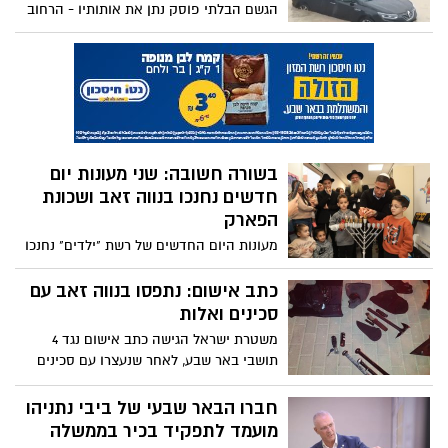
הגשם הבלתי פוסק נתן את אותותיו - הרחוב
הראשי בערד הוצף ללא הכרה. כך זה נראה
בזמן אמת
בשורה חשובה: שני מעונות יום
חדשים נחנכו בנווה זאב ושכונת
הפארק
מעונות היום החדשים של רשת "ילדים" נחנכו
ברוב הדר: בטקסים מרגשים וחגיגיים נחנכו
שניים מבין שלושת המעונות החדשים של
כתב אישום: נתפסו בנווה זאב עם
רשת "ילדים".
סכינים ואלות
משטרת ישראל הגישה כתב אישום נגד 4
תושבי באר שבע, לאחר שנעצרו עם סכינים
ואלות בתוך רכבם
חברו הבאר שבעי של ביבי נתניהו
מועמד לתפקיד בכיר בממשלה